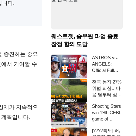
입니다.
웨스트젯, 승무원 파업 종료
잠정 합의 도달
을 증진하는 중요
ASTROS vs.
곳에서 기여할 수
ANGELS:
Official Full
Game High…
전국 농지 27%
위법 의심…다
음 달부터 심층
조사 / 연합뉴
Shooting Stars
 경제가 지속적으
스TV (Yonh…
win 19th CEBL
 계획입니다.
game of
seaso…
[????특보] 러,