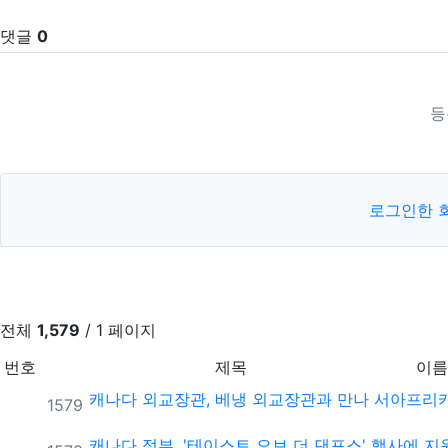
댓글
0
등
로그인한 
전체
1,579
/ 1 페이지
번호
제목
이름
캐나다 외교장관, 베냉 외교장관과 만나 서아프리
번호
1579
캐나다 정부, '테이스트 오브 더 댄포스' 행사에 지