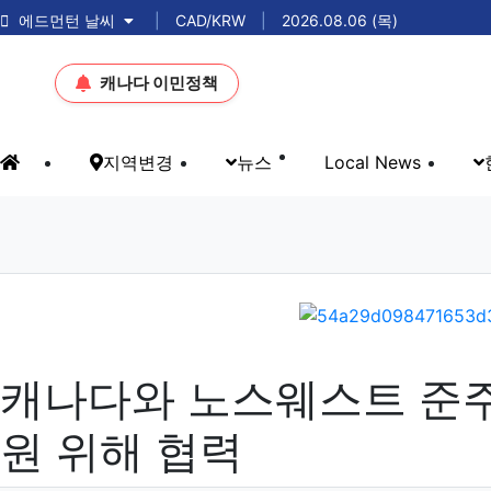
에드먼턴 날씨
|
CAD/KRW
|
2026.08.06 (목)
캐나다 이민정책
메인 메뉴
지역변경
뉴스
Local News
홈으로
전국 / 주별 정부 뉴스
캐나다와 노스웨스트 준주
원 위해 협력