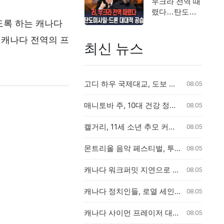
우크라 전역 때
렸다…탄도미
도록 하는 캐나다
사일·드론 대대
적 공습 / 연…
 캐나다 전역의 프
최신 뉴스
고디 하우 국제대교, 도보 및 자전거 이용자 첫 통행 역사 새기다
08.05
매니토바 주, 10대 건강 정보 사생활 침해 학군 계획 무효화
08.05
캘거리, 11세 소년 추모 커뮤니티 추모식 개최
08.05
몬트리올 음악 페스티벌, 투명 가방 규정에 팬들 불만
08.05
캐나다 워크퍼밋 지연으로 2만 달러 출산 비용 부담 위기 퀘벡 커플
08.05
캐나다 정치인들, 로열 세인트 존스 레가타에 총집결
08.05
캐나다 사이먼 프레이저 대학, 48명의 신입생으로 새 의과대학 개교
08.05