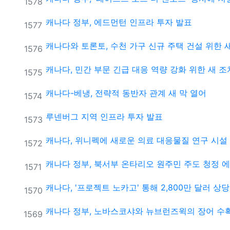
번호
1578
캐나다 정부, 에드먼턴 인프라 투자 발표
번호
1577
캐나다와 토론토, 수천 가구 신규 주택 건설 위한 
번호
1576
캐나다, 민간 부문 긴급 대응 역량 강화 위한 새 조
번호
1575
캐나다-베냉, 전략적 동반자 관계 새 막 열어
번호
1574
루넨버그 지역 인프라 투자 발표
번호
1573
캐나다, 위니펙에 새로운 의료 대응물질 연구 시설
번호
1572
캐나다 정부, 북서부 온타리오 원주민 주도 청정 에
번호
1571
캐나다, '프로젝트 노카고' 통해 2,800만 달러 상당
번호
1570
캐나다 정부, 노바스코샤와 뉴브런즈윅의 장어 수확
번호
1569