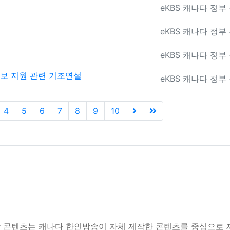
등록자
eKBS 캐나다 정부
등록자
eKBS 캐나다 정부
등록자
eKBS 캐나다 정부
안보 지원 관련 기조연설
등록자
eKBS 캐나다 정부
(next)
(last)
4
5
6
7
8
9
10
상 콘텐츠는 캐나다 한인방송이 자체 제작한 콘텐츠를 중심으로 