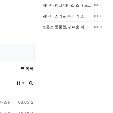
캐나다 최고 테니스 스타 오제-알리아심, 훈련 중 허리 부상으로 내셔널 오픈 기권
08.05
캐나다 엘리트 농구 리그, 예상 밖의 전력 누수로 우승 경쟁 판도 변화
08.05
토론토 동물원, 귀여운 피그미 하마 새끼 탄생
08.05
목록
게시물 정렬
게시판 검색
등록일
조회
 뉴스팀
08.05
2