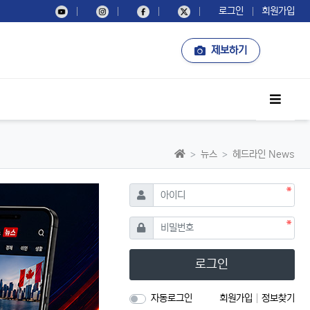
로그인
회원가입
제보하기
사이드
홈으로
뉴스
헤드라인 News
필수
아이디
필수
비밀번호
로그인
자동로그인
회원가입
정보찾기