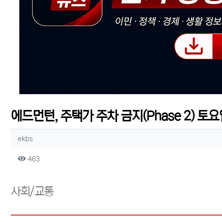
에드먼턴, 주택가 주차 금지(Phase 2) 토
작성자 정보
작성
ekbs
컨텐츠 정보
조회
463
본문
사회/교통