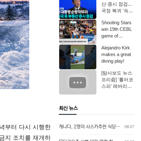
산·증시 점검...
국정 복귀 '속도'
/ YTN
Shooting Stars
win 19th CEBL
game of
seaso…
Alejandro Kirk
makes a great
diving play!
[탐사보도 뉴스
프리즘] '롤러코
스피' 레버리지
ETF / 연합뉴스
TV (Yo…
최신 뉴스
) 저녁부터 다시 시행한
캐나다, 2명의 사스카추완 식당 업주, 방글라데시 여성 인신매매 유죄 판결
08.07
 금지 조치를 재개하