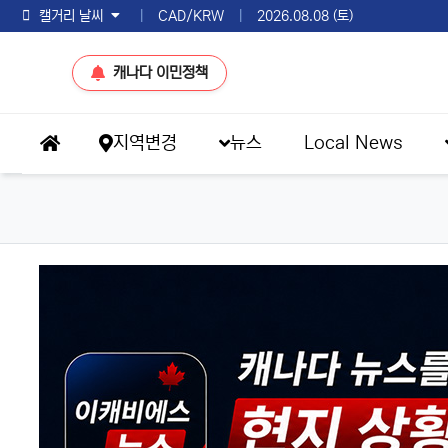
토론토 날씨
|
CAD/KRW
|
2026.08.08 (토)
캐나다 이민정책
메인 메뉴
지역변경
뉴스
Local News
홈으로
헤드라인 뉴스