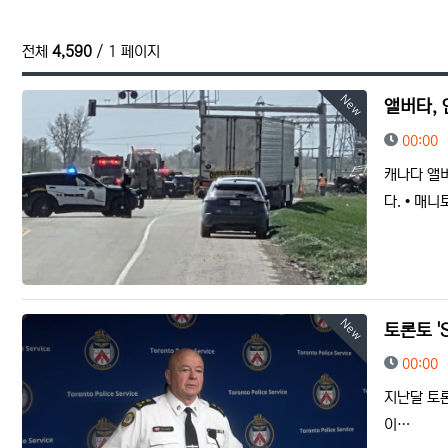
전체
4,590
/ 1 페이지
New
앨버타, 
등록일
00:00
캐나다 앨
다. • 
New
토론토 'S
등록일
00:00
지난달 토론
이…