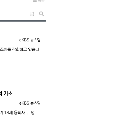
목록
게시물 정렬
게시판 검색
등록자
eKBS 뉴스팀
 조치를 강화하고 있습니
혐의 기소
등록자
eKBS 뉴스팀
하여 18세 용의자 두 명