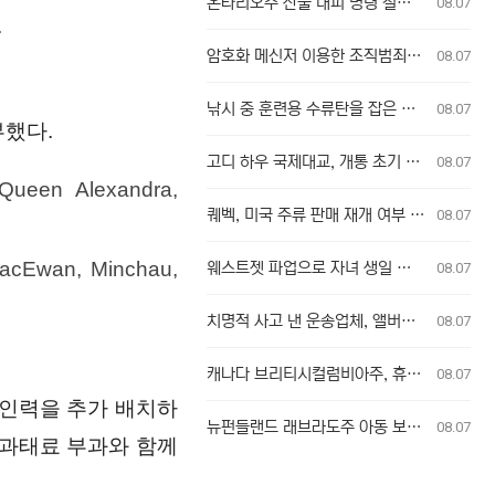
온타리오주 산불 대피 명령 철회에 대한 굴 베이 퍼스트 네이션의 강력 반발
08.07
.
암호화 메신저 이용한 조직범죄, 청소년 포섭…수사 난항 예고
08.07
낚시 중 훈련용 수류탄을 잡은 남성
08.07
부했다.
고디 하우 국제대교, 개통 초기 이용객 이중 요금 청구 의혹 제기
08.07
, Queen Alexandra,
퀘벡, 미국 주류 판매 재개 여부 단독 결정
08.07
MacEwan, Minchau,
웨스트젯 파업으로 자녀 생일 놓친 부모, 후회와 실망감 호소
08.07
치명적 사고 낸 운송업체, 앨버타주서 운영 금지 조치
08.07
캐나다 브리티시컬럼비아주, 휴화산 인근에서 의심스러운 산불 잇따라 발생
08.07
 인력을 추가 배치하
뉴펀들랜드 래브라도주 아동 보호 시설, 규정 무시로 학대 사건 은폐 의혹
08.07
 과태료 부과와 함께