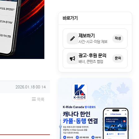
바로가기
제보하기
작성
사건·사고·미담 제보
광고·후원 문의
문의
배너, 콘텐츠 협업
작성일
2026.01.18 00:14
목록