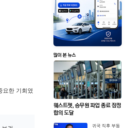
많이 본 뉴스
 중요한 기회였
웨스트젯, 승무원 파업 종료 잠정
합의 도달
귀국 직후 부동