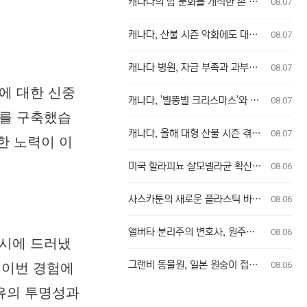
캐나다의 밤 문화를 개척한 존 쿡, ‘즐거움의 왕’으로 추모받다
08.07
캐나다, 산불 시즌 악화에도 대비 부족... 새로운 접근법 필요
08.07
캐나다 병원, 자금 부족과 과부하로 환자 치료 차질…노조 "대책 마련 시급"
08.07
에 대한 신중
캐나다, '별똥별 크리스마스'와 함께 부분 일식도 관측 가능
08.07
계를 구축했습
캐나다, 올해 대형 산불 시즌 겪으며 기후 변화 우려 재점화
08.07
한 노력이 이
미국 할라피뇨 살모넬라균 확산, 캐나다 연관성 없어
08.06
사스카툰의 새로운 플라스틱 바위 공공 예술 설치물, 시민들의 반응 엇갈려
08.06
앨버타 분리주의 변호사, 원주민 보호구역 신탁 관리인 직위 박탈 명령에 불복 항소
08.06
동시에 드러냈
그랜비 동물원, 일본 원숭이 접촉 방문객에 주의 당부
08.06
 이번 경험에
공유의 투명성과