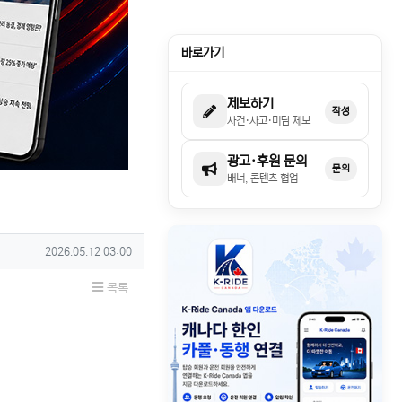
바로가기
제보하기
작성
사건·사고·미담 제보
광고·후원 문의
문의
배너, 콘텐츠 협업
작성일
2026.05.12 03:00
목록