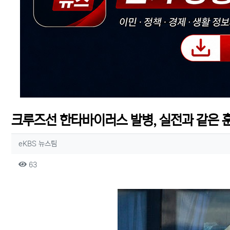
크루즈선 한타바이러스 발병, 실전과 같은 
작성자 정보
작성
eKBS 뉴스팀
컨텐츠 정보
조회
63
본문