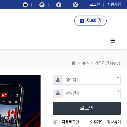
로그인
회원가입
제보하기
사이드
홈으로
뉴스
헤드라인 News
필수
아이디
필수
비밀번호
로그인
자동로그인
회원가입
정보찾기