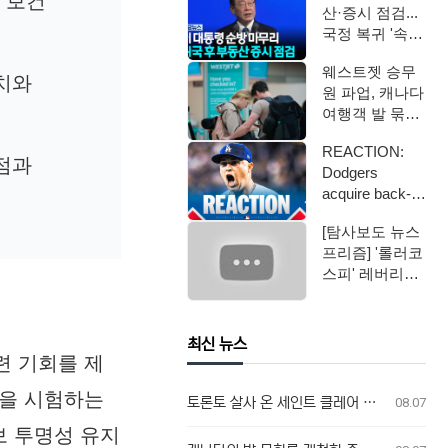
 보건
산·증시 점검...
국정 복귀 '속도'
/ YTN
웨스트젯 승무
조치와
원 파업, 캐나다
여행객 발 묶였
다
REACTION:
선점과
Dodgers
acquire back-
to-back AL …
[탐사보도 뉴스
프리즘] '롤러코
스피' 레버리지
ETF / 연합뉴스
TV (Yo…
최신 뉴스
련 기회를 제
력을 시험하는
토론토 살사 온 세인트 클레어 총격 사건, 용의자 체포 발표 예정
08.07
보 투명성 유지