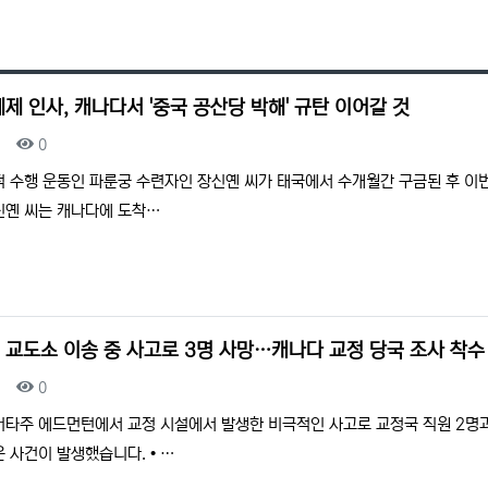
제 인사, 캐나다서 '중국 공산당 박해' 규탄 이어갈 것
조회
0
적 수행 운동인 파룬궁 수련자인 장신옌 씨가 태국에서 수개월간 구금된 후 이
장신옌 씨는 캐나다에 도착…
 교도소 이송 중 사고로 3명 사망…캐나다 교정 당국 조사 착수
조회
0
버타주 에드먼턴에서 교정 시설에서 발생한 비극적인 사고로 교정국 직원 2명과
 사건이 발생했습니다. • …