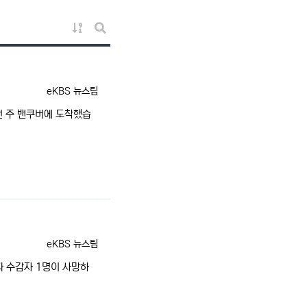
게시물 정렬
게시판 검색
등록자
eKBS 뉴스팀
번 주 밴쿠버에 도착했습
등록자
eKBS 뉴스팀
 수감자 1명이 사망하