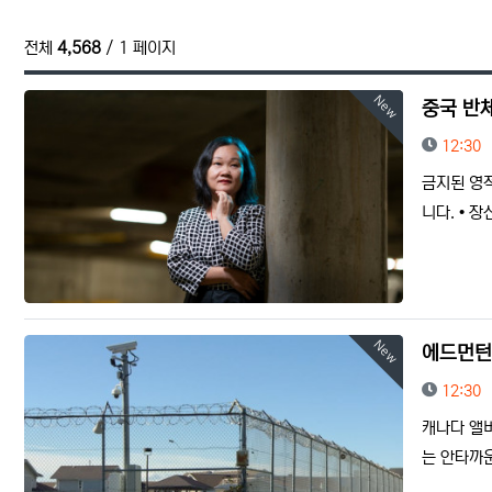
전체
4,568
/ 1 페이지
New
중국 반체
등록일
12:30
금지된 영
니다. • 
New
에드먼턴
등록일
12:30
캐나다 앨
는 안타까운