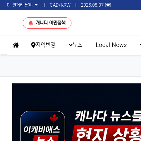
토론토 날씨
|
CAD/KRW
|
2026.08.07 (금)
캐나다 이민정책
메인 메뉴
지역변경
뉴스
Local News
홈으로
헤드라인 뉴스