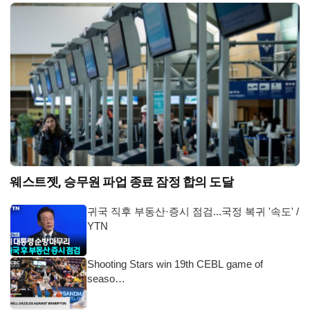
웨스트젯, 승무원 파업 종료 잠정 합의 도달
귀국 직후 부동산·증시 점검...국정 복귀 '속도' /
YTN
Shooting Stars win 19th CEBL game of
seaso…