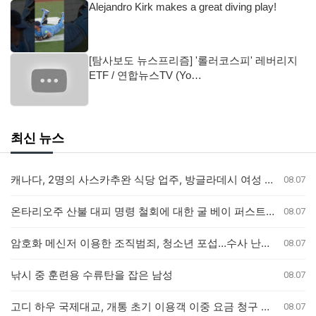
Alejandro Kirk makes a great diving play!
[탐사보도 뉴스프리즘] '롤러코스피' 레버리지
ETF / 연합뉴스TV (Yo…
최신 뉴스
캐나다, 2명의 사스카추완 식당 업주, 방글라데시 여성 인신매매 유죄 판결
08.07
온타리오주 산불 대피 명령 철회에 대한 굴 베이 퍼스트 네이션의 강력 반발
08.07
암호화 메신저 이용한 조직범죄, 청소년 포섭…수사 난항 예고
08.07
낚시 중 훈련용 수류탄을 잡은 남성
08.07
고디 하우 국제대교, 개통 초기 이용객 이중 요금 청구 의혹 제기
08.07