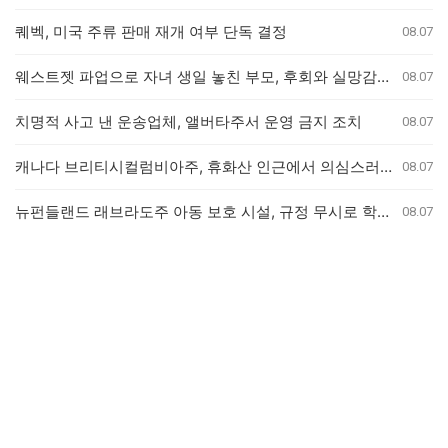
퀘벡, 미국 주류 판매 재개 여부 단독 결정
08.07
웨스트젯 파업으로 자녀 생일 놓친 부모, 후회와 실망감 호소
08.07
치명적 사고 낸 운송업체, 앨버타주서 운영 금지 조치
08.07
캐나다 브리티시컬럼비아주, 휴화산 인근에서 의심스러운 산불 잇따라 발생
08.07
뉴펀들랜드 래브라도주 아동 보호 시설, 규정 무시로 학대 사건 은폐 의혹
08.07