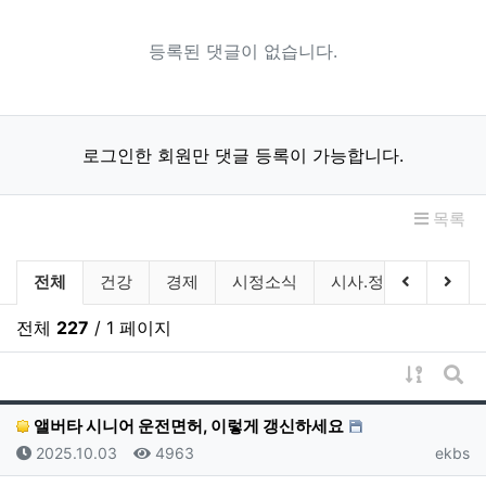
등록된 댓글이 없습니다.
로그인한 회원만 댓글 등록이 가능합니다.
목록
전국 네트워크 분류 목록
이전 분류
다음
전체
건강
경제
시정소식
시사.정치
사건.
전체
227
/ 1 페이지
게시물 
게시
앨버타 시니어 운전면허, 이렇게 갱신하세요
등록일
조회
등록자
2025.10.03
4963
ekbs