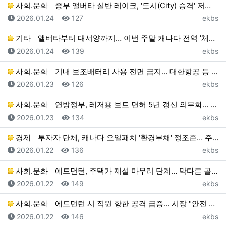
사회.문화
중부 앨버타 실반 레이크, '도시(City) 승격' 저…
등록일
조회
등록자
2026.01.24
127
ekbs
기타
앨버타부터 대서양까지… 이번 주말 캐나다 전역 '체감 …
등록일
조회
등록자
2026.01.24
139
ekbs
사회.문화
기내 보조배터리 사용 전면 금지… 대한항공 등 5개사 …
등록일
조회
등록자
2026.01.23
126
ekbs
사회.문화
연방정부, 레저용 보트 면허 5년 갱신 의무화… 유기 …
등록일
조회
등록자
2026.01.23
134
ekbs
경제
투자자 단체, 캐나다 오일패치 '환경부채' 정조준… 주…
등록일
조회
등록자
2026.01.22
136
ekbs
사회.문화
에드먼턴, 주택가 제설 마무리 단계… 막다른 골목(cu…
등록일
조회
등록자
2026.01.22
149
ekbs
사회.문화
에드먼턴 시 직원 향한 공격 급증… 시장 "안전 위협,…
등록일
조회
등록자
2026.01.22
146
ekbs