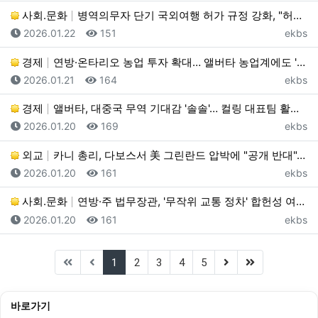
사회.문화
병역의무자 단기 국외여행 허가 규정 강화, "허가기간 …
등록일
조회
등록자
2026.01.22
151
ekbs
경제
연방·온타리오 농업 투자 확대… 앨버타 농업계에도 '기…
등록일
조회
등록자
2026.01.21
164
ekbs
경제
앨버타, 대중국 무역 기대감 '솔솔'… 컬링 대표팀 활…
등록일
조회
등록자
2026.01.20
169
ekbs
외교
카니 총리, 다보스서 美 그린란드 압박에 "공개 반대"…
등록일
조회
등록자
2026.01.20
161
ekbs
사회.문화
연방·주 법무장관, '무작위 교통 정차' 합헌성 여부 …
등록일
조회
등록자
2026.01.20
161
ekbs
(current)
(next)
(last)
1
2
3
4
5
바로가기