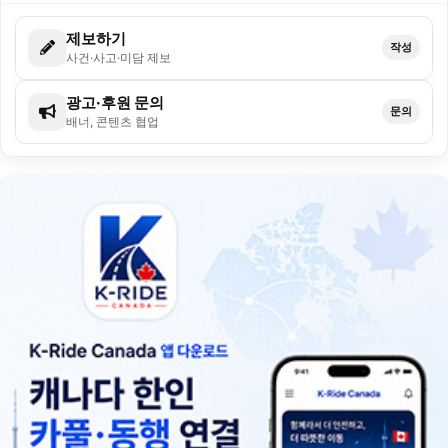
제보하기
작성
사건·사고·미담 제보
광고·후원 문의
문의
배너, 콘텐츠 협업