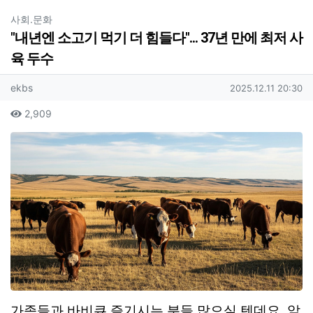
분류
사회.문화
"내년엔 소고기 먹기 더 힘들다"... 37년 만에 최저 사
육 두수
작성
ekbs
2025.12.11 20:30
2,909
본문
가족들과 바비큐 즐기시는 분들 많으실 텐데요. 앞