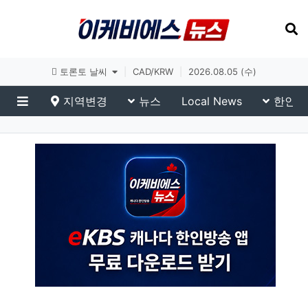
토론토 날씨
|
CAD/KRW
|
2026.08.05 (수)
지역변경
뉴스
Local News
한인생
메뉴
스포츠