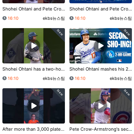
Shohei Ohtani and Pete Crow-Ar…
Shohei Ohtani and Pete Crow-Ar…
등록일
등록자
등록일
등록자
16:10
ekbs뉴스팀
16:10
ekbs뉴스팀
New
New
Shohei Ohtani has a two-homer …
Shohei Ohtani mashes his 2nd h…
등록일
등록자
등록일
등록자
16:10
ekbs뉴스팀
16:10
ekbs뉴스팀
New
New
After more than 3,000 plate ap…
Pete Crow-Armstrong's second h…