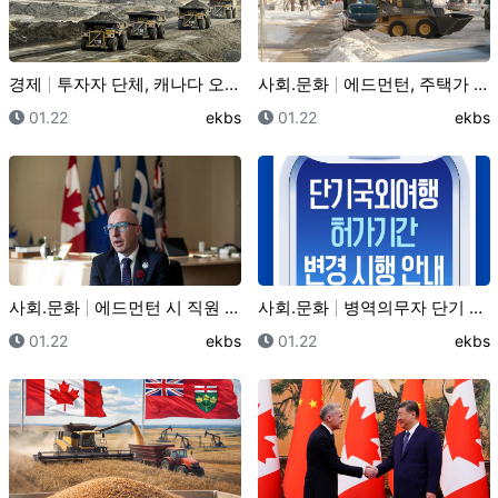
경제
투자자 단체, 캐나다 오일패치 '환경부채' 정조준… 주…
사회.문화
에드먼턴, 주택가 제설 마무리 단계… 막다른 골목(cu…
등록일
등록자
등록일
등록
01.22
ekbs
01.22
ekbs
사회.문화
에드먼턴 시 직원 향한 공격 급증… 시장 "안전 위협,…
사회.문화
병역의무자 단기 국외여행 허가 규정 강화, "허가기간 …
등록일
등록자
등록일
등록
01.22
ekbs
01.22
ekbs