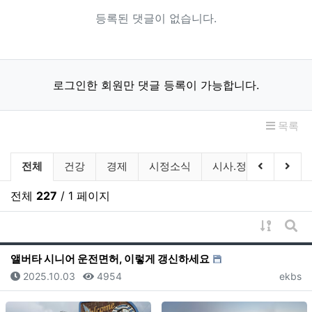
등록된 댓글이 없습니다.
로그인한 회원만 댓글 등록이 가능합니다.
목록
유튜브(On-Air) 분류 목록
이전 분류
다음
전체
건강
경제
시정소식
시사.정치
사건.
전체
227
/ 1 페이지
게시물 
게시
앨버타 시니어 운전면허, 이렇게 갱신하세요
등록일
조회
등록자
2025.10.03
4954
ekbs