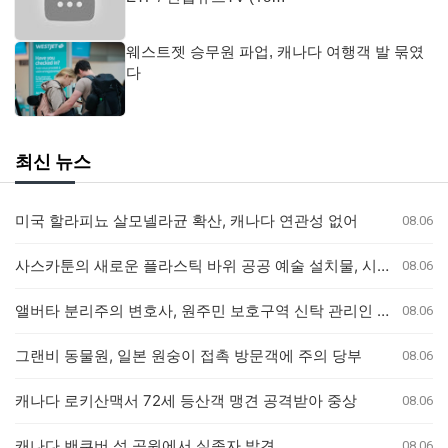
웨스트젯 승무원 파업, 캐나다 여행객 발 묶였
다
최신 뉴스
미국 할라피뇨 살모넬라균 확산, 캐나다 연관성 없어
08.06
사스카툰의 새로운 플라스틱 바위 공공 예술 설치물, 시민들의 반응 엇갈려
08.06
앨버타 분리주의 변호사, 원주민 보호구역 신탁 관리인 직위 박탈 명령에 불복 항소
08.06
그랜비 동물원, 일본 원숭이 접촉 방문객에 주의 당부
08.06
캐나다 로키산맥서 72세 등산객 맹견 공격받아 중상
08.06
캐나다 밴쿠버 섬 공원에서 실종자 발견
08.06