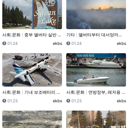
사회.문화
중부 앨버타 실반 레이크, '도시(City) 승격' 저…
기타
앨버타부터 대서양까지… 이번 주말 캐나다 전역 '체감 …
등록일
등록자
등록일
등록
01.24
ekbs
01.24
ekbs
사회.문화
기내 보조배터리 사용 전면 금지… 대한항공 등 5개사 …
사회.문화
연방정부, 레저용 보트 면허 5년 갱신 의무화… 유기 …
등록일
등록자
등록일
등록
01.23
ekbs
01.23
ekbs