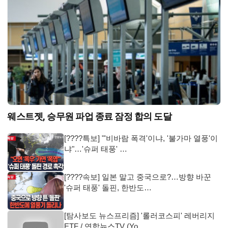
웨스트젯, 승무원 파업 종료 잠정 합의 도달
[????특보] "'비바람 폭격'이냐, '불가마 열풍'이
냐"…'슈퍼 태풍' …
[????속보] 일본 말고 중국으로?…방향 바꾼
'슈퍼 태풍' 돌핀, 한반도…
[탐사보도 뉴스프리즘] '롤러코스피' 레버리지
ETF / 연합뉴스TV (Yo…