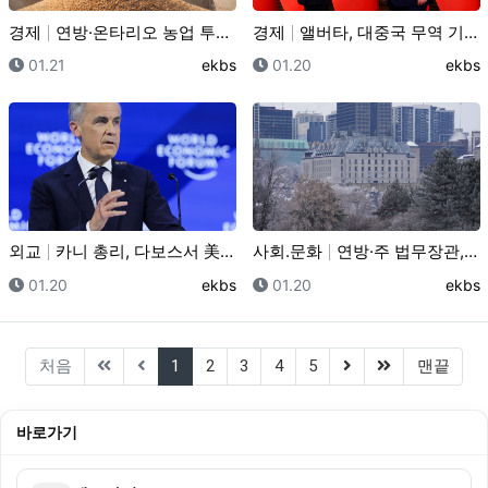
경제
연방·온타리오 농업 투자 확대… 앨버타 농업계에도 '기…
경제
앨버타, 대중국 무역 기대감 '솔솔'… 컬링 대표팀 활…
등록일
등록자
등록일
등록
01.21
ekbs
01.20
ekbs
외교
카니 총리, 다보스서 美 그린란드 압박에 "공개 반대"…
사회.문화
연방·주 법무장관, '무작위 교통 정차' 합헌성 여부 …
등록일
등록자
등록일
등록
01.20
ekbs
01.20
ekbs
(current)
(next)
(last)
처음
1
2
3
4
5
맨끝
바로가기