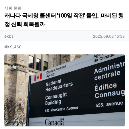
분류
사회.문화
캐나다 국세청 콜센터 '100일 작전' 돌입...마비된 행
정 신뢰 회복될까
작성자 정보
작성
작성일
ekbs
2025.09.02 15:53
컨텐츠 정보
조회
9,460
본문