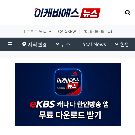
토론토 날씨
|
CAD/KRW
|
2026.08.06 (목)
지역변경
뉴스
Local News
한인생
메뉴
유튜브(On-Air)