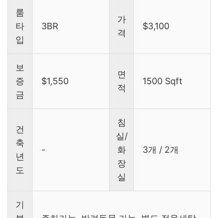
룸
가
타
3BR
$3,100
격
입
보
면
증
$1,550
1500 Sqft
적
금
침
건
실/
축
-
화
3개 / 2개
년
장
도
실
기