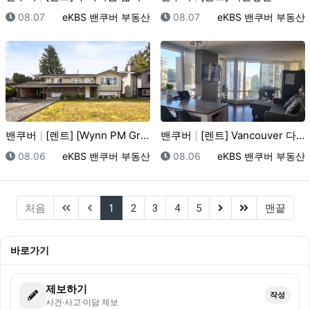
등록일
등록자
등록일
등록자
08.07
eKBS 밴쿠버 부동산
08.07
eKBS 밴쿠버 부동산
밴쿠버
[렌트] [Wynn PM Group] 핏메도우에 위치한…
밴쿠버
[렌트] Vancouver 다운타운 중심 | 고급 2베…
등록일
등록자
등록일
등록자
08.06
eKBS 밴쿠버 부동산
08.06
eKBS 밴쿠버 부동산
(current)
(next)
(last)
처음
1
2
3
4
5
맨끝
바로가기
제보하기
작성
사건·사고·미담 제보