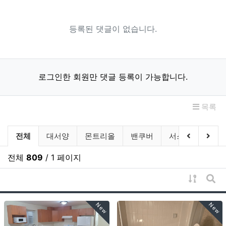
등록된 댓글이 없습니다.
로그인한 회원만 댓글 등록이 가능합니다.
목록
부동산 분류 목록
이전 분류
다음
전체
대서양
몬트리올
밴쿠버
서스캐처원
전체
809
/ 1 페이지
게시물 
게시
New
New