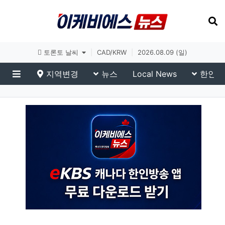
토론토 날씨
|
CAD/KRW
|
2026.08.09 (일)
지역변경
뉴스
Local News
한인생
메뉴
부동산