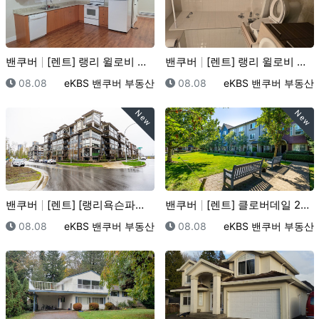
밴쿠버
[렌트] 랭리 윌로비 조용한 베이스먼츠 렌트합니다
밴쿠버
[렌트] 랭리 윌로비 타운홈 렌트
등록일
등록자
등록일
등록자
08.08
eKBS 밴쿠버 부동산
08.08
eKBS 밴쿠버 부동산
New
New
밴쿠버
[렌트] [랭리욕슨파크] 3Beds/2Baths - $…
밴쿠버
[렌트] 클로버데일 2베드 + 덴 / 2욕실 타운하우스…
등록일
등록자
등록일
등록자
08.08
eKBS 밴쿠버 부동산
08.08
eKBS 밴쿠버 부동산