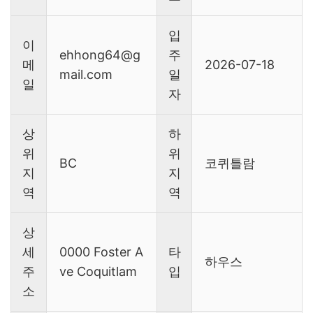
입
이
ehhong64@g
주
메
2026-07-18
mail.com
일
일
자
상
하
위
위
BC
코퀴틀람
지
지
역
역
상
세
0000 Foster A
타
하우스
주
ve Coquitlam
입
소