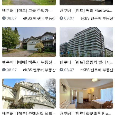
밴쿠버
[렌트] 고급 주택가 단독주택임대
밴쿠버
[렌트] 써리 Fleetwood 1층
등록일
등록자
등록일
등록자
08.07
eKBS 밴쿠버 부동산
08.07
eKBS 밴쿠버 부동산
밴쿠버
[매매] 백홍기 부동산 단독주택 메이플리지
밴쿠버
[렌트] 올림픽 빌리지 2 Bed + 1 Flex +1…
등록일
등록자
등록일
등록자
08.07
eKBS 밴쿠버 부동산
08.07
eKBS 밴쿠버 부동산
밴쿠버
[렌트] 주택처럼 넓직한 4베드 4베쓰 써리 길포드 지…
밴쿠버
[렌트] 학군좋은 Fraser Heights / Gui…