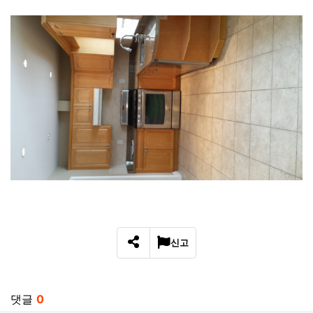
신고
SNS 공유
관련자료
댓글
0