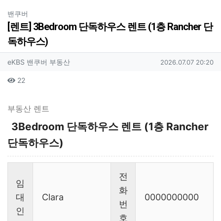
분류
밴쿠버
[렌트] 3Bedroom 단독하우스 렌트 (1층 Rancher 단
독하우스)
작성자 정보
작성
작성일
eKBS 밴쿠버 부동산
2026.07.07 20:20
컨텐츠 정보
조회
22
본문
부동산 렌트
3Bedroom 단독하우스 렌트 (1층 Rancher
단독하우스)
전
임
화
대
Clara
0000000000
번
인
호