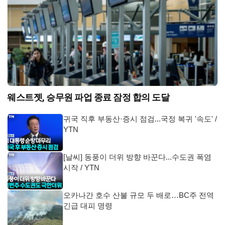
웨스트젯, 승무원 파업 종료 잠정 합의 도달
귀국 직후 부동산·증시 점검...국정 복귀 '속도' /
YTN
[날씨] 동풍이 더위 방향 바꾼다...수도권 폭염
시작 / YTN
오카나간 호수 산불 규모 두 배로…BC주 전역
긴급 대피 명령