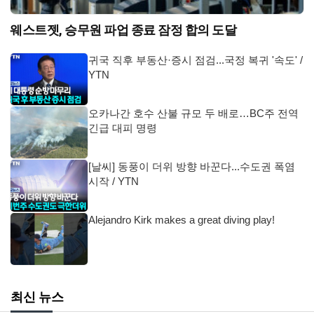
웨스트젯, 승무원 파업 종료 잠정 합의 도달
귀국 직후 부동산·증시 점검...국정 복귀 '속도' /
YTN
오카나간 호수 산불 규모 두 배로…BC주 전역
긴급 대피 명령
[날씨] 동풍이 더위 방향 바꾼다...수도권 폭염
시작 / YTN
Alejandro Kirk makes a great diving play!
최신 뉴스