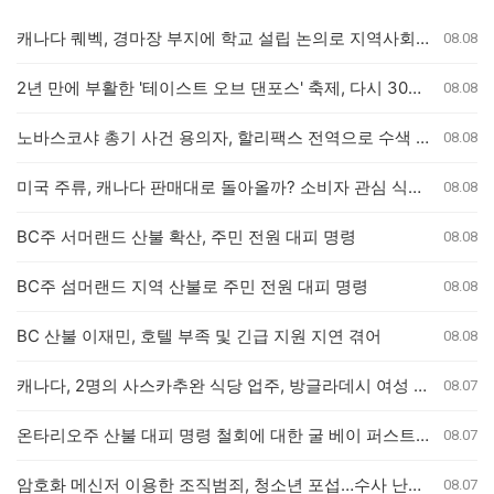
캐나다 퀘벡, 경마장 부지에 학교 설립 논의로 지역사회 갈등
08.08
2년 만에 부활한 '테이스트 오브 댄포스' 축제, 다시 30년 이어가길
08.08
노바스코샤 총기 사건 용의자, 할리팩스 전역으로 수색 확대
08.08
미국 주류, 캐나다 판매대로 돌아올까? 소비자 관심 식었나
08.08
BC주 서머랜드 산불 확산, 주민 전원 대피 명령
08.08
BC주 섬머랜드 지역 산불로 주민 전원 대피 명령
08.08
BC 산불 이재민, 호텔 부족 및 긴급 지원 지연 겪어
08.08
캐나다, 2명의 사스카추완 식당 업주, 방글라데시 여성 인신매매 유죄 판결
08.07
온타리오주 산불 대피 명령 철회에 대한 굴 베이 퍼스트 네이션의 강력 반발
08.07
암호화 메신저 이용한 조직범죄, 청소년 포섭…수사 난항 예고
08.07