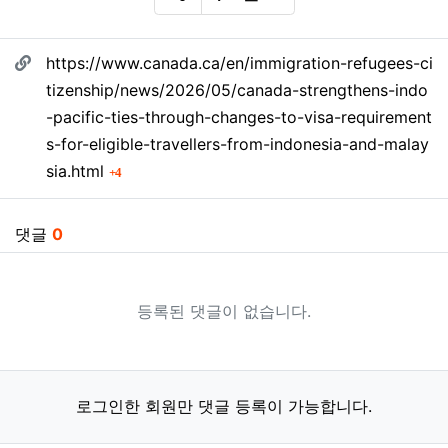
SNS 공유
관련자료
https://www.canada.ca/en/immigration-refugees-ci
tizenship/news/2026/05/canada-strengthens-indo
-pacific-ties-through-changes-to-visa-requirement
s-for-eligible-travellers-from-indonesia-and-malay
회 연결
sia.html
4
댓글
0
등록된 댓글이 없습니다.
로그인한 회원만 댓글 등록이 가능합니다.