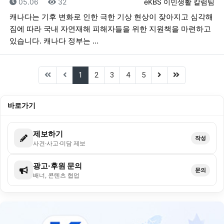
등록일
조회
등록자
05.06
32
eKBS 이민생활 칼럼팀
캐나다는 기후 변화로 인한 극한 기상 현상이 잦아지고 심각해
짐에 따라 국내 자연재해 피해자들을 위한 지원책을 마련하고
있습니다. 캐나다 정부는 …
(current)
(next)
(last)
1
2
3
4
5
바로가기
제보하기
작성
사건·사고·미담 제보
광고·후원 문의
문의
배너, 콘텐츠 협업