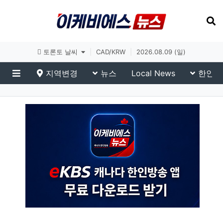
토론토 날씨
|
CAD/KRW
|
2026.08.09 (일)
지역변경
뉴스
Local News
한인생
메뉴
이민생활