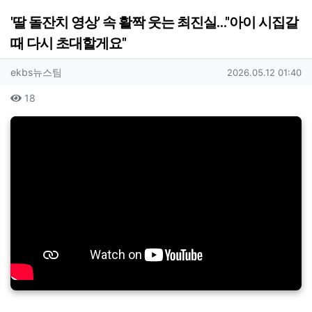
'딸 돌잔치 영상' 속 활짝 웃는 최진실…"아이 시집갈
때 다시 초대할게요"
작성자 정보
작성
작성일
ekbs뉴스팀
2026.05.12 01:40
컨텐츠 정보
조회
18
본문