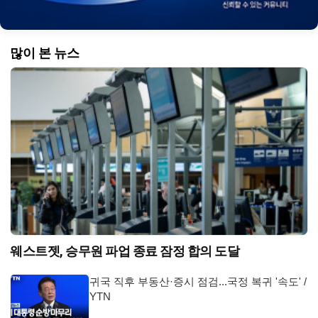
많이 본 뉴스
웨스트젯, 승무원 파업 종료 잠정 합의 도달
귀국 직후 부동산·증시 점검...국정 복귀 '속도' /
YTN