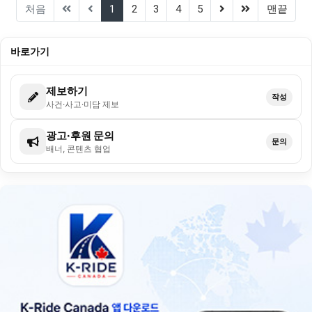
(current)
(next)
(last)
처음
1
2
3
4
5
맨끝
바로가기
제보하기
작성
사건·사고·미담 제보
광고·후원 문의
문의
배너, 콘텐츠 협업