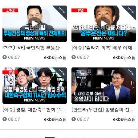
New
New
????[LIVE] 국민의힘 부동산정책 정상화 특별위원…
[이슈] '술타기 의혹' 배우 이재룡 재판행…음주운전은…
등록일
등록자
등록일
등록자
08.07
ekbs뉴스팀
08.07
ekbs뉴스팀
New
New
[이슈] 경찰, 대한축구협회 11시간 압수수색…홍명보 …
[판도라/무편집] 송영길의 전당대회 출마 이유? "당연…
등록일
등록자
등록일
등록자
08.07
ekbs뉴스팀
08.07
ekbs뉴스팀