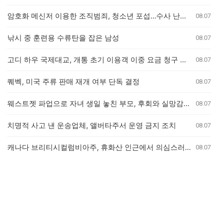
암호화 메신저 이용한 조직범죄, 청소년 포섭…수사 난항 예고
08.07
낚시 중 훈련용 수류탄을 잡은 남성
08.07
고디 하우 국제대교, 개통 초기 이용객 이중 요금 청구 의혹 제기
08.07
퀘벡, 미국 주류 판매 재개 여부 단독 결정
08.07
웨스트젯 파업으로 자녀 생일 놓친 부모, 후회와 실망감 호소
08.07
치명적 사고 낸 운송업체, 앨버타주서 운영 금지 조치
08.07
캐나다 브리티시컬럼비아주, 휴화산 인근에서 의심스러운 산불 잇따라 발생
08.07