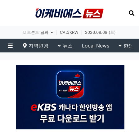
토론토 날씨
|
CAD/KRW
|
2026.08.08 (토)
지역변경
뉴스
Local News
한인생
메뉴
MBN News