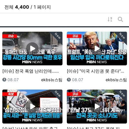
전체
4,400
/ 1 페이지
게시물 
게시
New
New
[이슈] 전국 폭염 난리인데…동해안, 태풍 돌핀으로 '…
[이슈] "미국 시민권 못 준다"…트럼프, '원정 출산…
등록일
등록자
등록일
등록자
08.07
ekbs뉴스팀
08.07
ekbs뉴스팀
New
New
[속보] '사상초유의 파문' 축구협회 사과문…"참담한 …
[이슈] 낮 최고 37도 폭염 지속…오후에는 일부 지역…