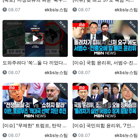
등록일
등록자
등록일
등록자
08.07
ekbs뉴스팀
08.07
ekbs뉴스팀
New
New
도와주려다 '쏙'…둘 다 끼었다 #shorts #숏톡
[이슈] 국힘 윤리위, 서범수·진종오 중징계 착수에…돌…
등록일
등록자
등록일
등록자
08.07
ekbs뉴스팀
08.07
ekbs뉴스팀
New
New
[이슈] "무제한" 트럼프, 탄약 부족설 보도 반박에……
[이슈] 국민의힘 윤리위, '7인체제' 구성 후 오늘 …
등록일
등록자
등록일
등록자
08.07
ekbs뉴스팀
08.07
ekbs뉴스팀