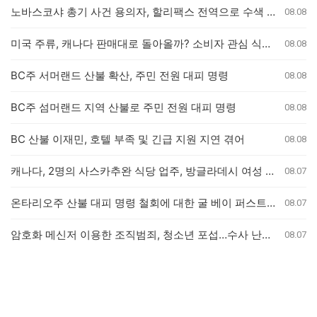
노바스코샤 총기 사건 용의자, 할리팩스 전역으로 수색 확대
08.08
미국 주류, 캐나다 판매대로 돌아올까? 소비자 관심 식었나
08.08
BC주 서머랜드 산불 확산, 주민 전원 대피 명령
08.08
BC주 섬머랜드 지역 산불로 주민 전원 대피 명령
08.08
BC 산불 이재민, 호텔 부족 및 긴급 지원 지연 겪어
08.08
캐나다, 2명의 사스카추완 식당 업주, 방글라데시 여성 인신매매 유죄 판결
08.07
온타리오주 산불 대피 명령 철회에 대한 굴 베이 퍼스트 네이션의 강력 반발
08.07
암호화 메신저 이용한 조직범죄, 청소년 포섭…수사 난항 예고
08.07