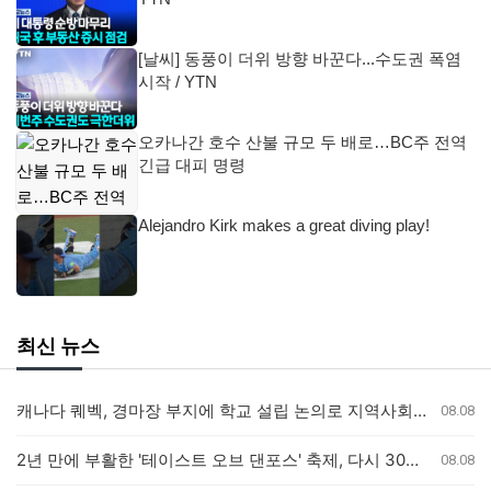
[날씨] 동풍이 더위 방향 바꾼다...수도권 폭염
시작 / YTN
오카나간 호수 산불 규모 두 배로…BC주 전역
긴급 대피 명령
Alejandro Kirk makes a great diving play!
최신 뉴스
캐나다 퀘벡, 경마장 부지에 학교 설립 논의로 지역사회 갈등
08.08
2년 만에 부활한 '테이스트 오브 댄포스' 축제, 다시 30년 이어가길
08.08