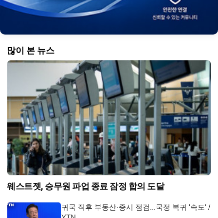
많이 본 뉴스
웨스트젯, 승무원 파업 종료 잠정 합의 도달
귀국 직후 부동산·증시 점검...국정 복귀 '속도' /
YTN