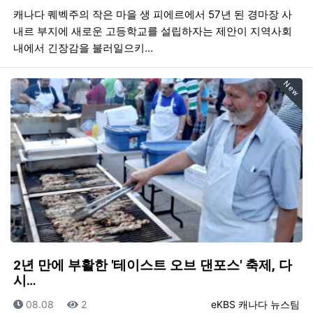
캐나다 퀘벡주의 작은 마을 생 피에르에서 57년 된 경마장 사
내르 부지에 새로운 고등학교를 설립하자는 제안이 지역사회
내에서 긴장감을 불러일으키…
New
2년 만에 부활한 '테이스트 오브 댄포스' 축제, 다
시…
등록일
조회
등록자
08.08
2
eKBS 캐나다 뉴스팀