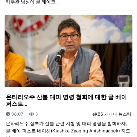
카추완 남성이 굴 레이크…
온타리오주 산불 대피 명령 철회에 대한 굴 베이
퍼스트…
등록일
조회
등록자
08.07
3
eKBS 캐나다 뉴스팀
온타리오주 정부가 산불 관련 시행 및 대피 명령을 철회하자,
굴 베이 퍼스트 네이션(Kiashke Zaaging Anishinaabek) 지도