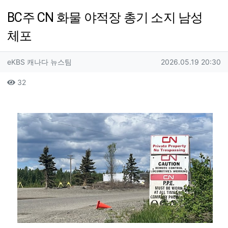
BC주 CN 화물 야적장 총기 소지 남성
체포
작성자 정보
작성
작성일
eKBS 캐나다 뉴스팀
2026.05.19 20:30
컨텐츠 정보
조회
32
본문