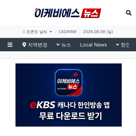
토론토 날씨
|
CAD/KRW
|
2026.08.09 (일)
지역변경
뉴스
Local News
한인생
메뉴
eKBS News