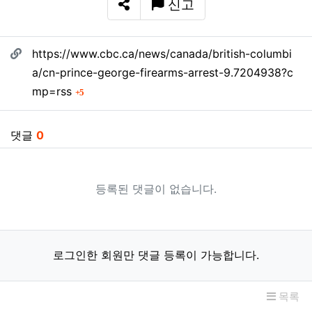
신고
SNS 공유
관련자료
https://www.cbc.ca/news/canada/british-columbi
a/cn-prince-george-firearms-arrest-9.7204938?c
회 연결
mp=rss
5
댓글
0
등록된 댓글이 없습니다.
로그인한 회원만 댓글 등록이 가능합니다.
목록