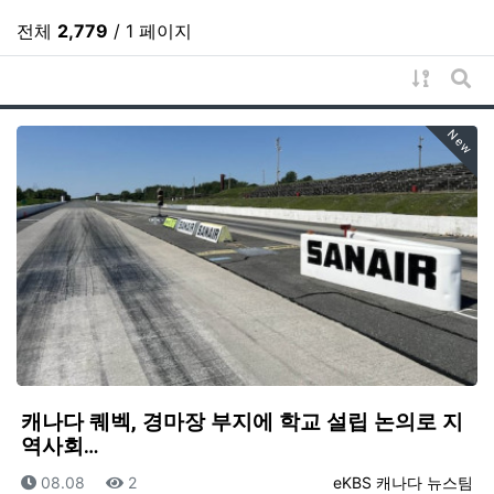
전체
2,779
/ 1 페이지
게시물 
게시
New
캐나다 퀘벡, 경마장 부지에 학교 설립 논의로 지
역사회…
등록일
조회
등록자
08.08
2
eKBS 캐나다 뉴스팀