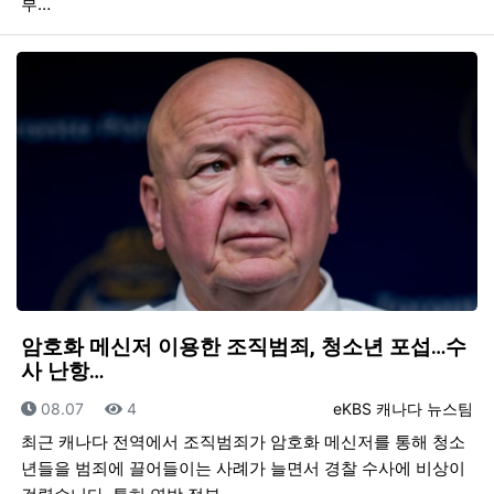
부…
암호화 메신저 이용한 조직범죄, 청소년 포섭…수
사 난항…
등록일
조회
등록자
08.07
4
eKBS 캐나다 뉴스팀
최근 캐나다 전역에서 조직범죄가 암호화 메신저를 통해 청소
년들을 범죄에 끌어들이는 사례가 늘면서 경찰 수사에 비상이