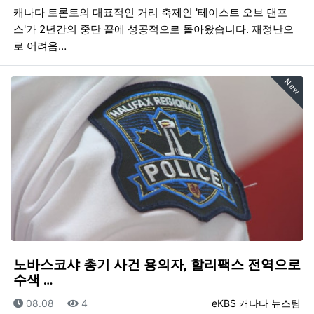
캐나다 토론토의 대표적인 거리 축제인 '테이스트 오브 댄포
스'가 2년간의 중단 끝에 성공적으로 돌아왔습니다. 재정난으
로 어려움…
New
노바스코샤 총기 사건 용의자, 할리팩스 전역으로
수색 …
등록일
조회
등록자
08.08
4
eKBS 캐나다 뉴스팀