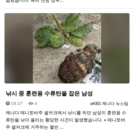
걸렸습니다. 특히 연방 정부…
낚시 중 훈련용 수류탄을 잡은 남성
등록일
조회
등록자
08.07
4
eKBS 캐나다 뉴스팀
캐나다 매니토바주 셀커크에서 낚시를 하던 남성이 훈련용 수
류탄을 낚아 올리는 황당한 사건이 발생했습니다. • 매니토바
주 셀커크에 거주하는 멜빈 …