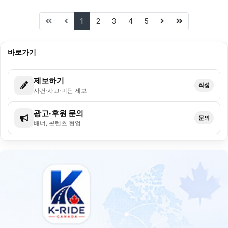
(current)
(next)
(last)
1
2
3
4
5
바로가기
제보하기
작성
사건·사고·미담 제보
광고·후원 문의
문의
배너, 콘텐츠 협업