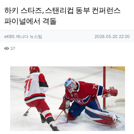
하키 스타즈, 스탠리컵 동부 컨퍼런스
파이널에서 격돌
작성자 정보
작성
작성일
eKBS 캐나다 뉴스팀
2026.05.20 22:20
컨텐츠 정보
조회
37
본문