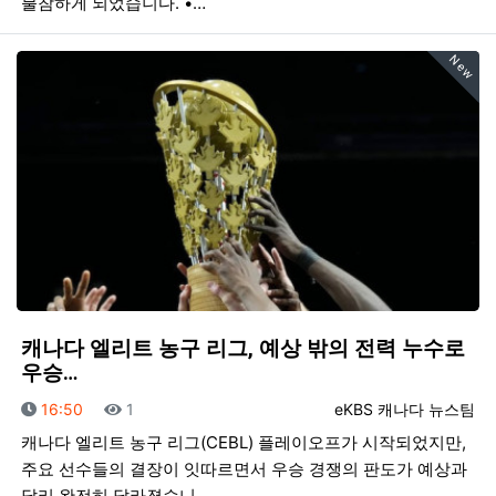
불참하게 되었습니다. •…
New
캐나다 엘리트 농구 리그, 예상 밖의 전력 누수로
우승…
등록일
조회
등록자
16:50
1
eKBS 캐나다 뉴스팀
캐나다 엘리트 농구 리그(CEBL) 플레이오프가 시작되었지만,
주요 선수들의 결장이 잇따르면서 우승 경쟁의 판도가 예상과
달리 완전히 달라졌습니…