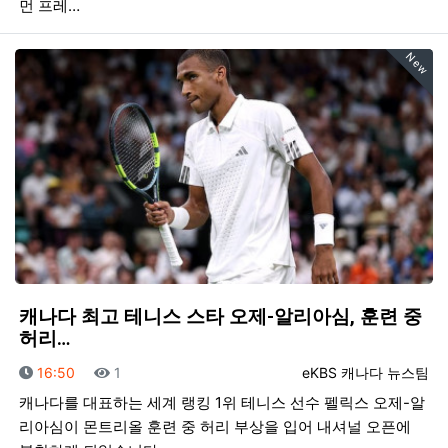
먼 프레…
New
캐나다 최고 테니스 스타 오제-알리아심, 훈련 중
허리…
등록일
조회
등록자
16:50
1
eKBS 캐나다 뉴스팀
캐나다를 대표하는 세계 랭킹 1위 테니스 선수 펠릭스 오제-알
리아심이 몬트리올 훈련 중 허리 부상을 입어 내셔널 오픈에