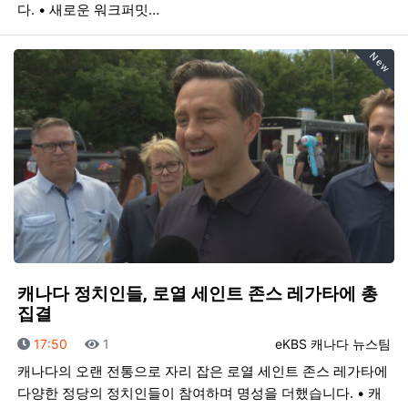
다. • 새로운 워크퍼밋…
New
캐나다 정치인들, 로열 세인트 존스 레가타에 총
집결
등록일
조회
등록자
17:50
1
eKBS 캐나다 뉴스팀
캐나다의 오랜 전통으로 자리 잡은 로열 세인트 존스 레가타에
다양한 정당의 정치인들이 참여하며 명성을 더했습니다. • 캐