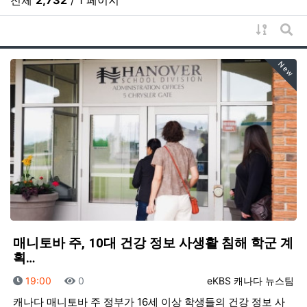
전체
2,732
/ 1 페이지
게시물 
게시
New
매니토바 주, 10대 건강 정보 사생활 침해 학군 계
획…
등록일
조회
등록자
19:00
0
eKBS 캐나다 뉴스팀
캐나다 매니토바 주 정부가 16세 이상 학생들의 건강 정보 사