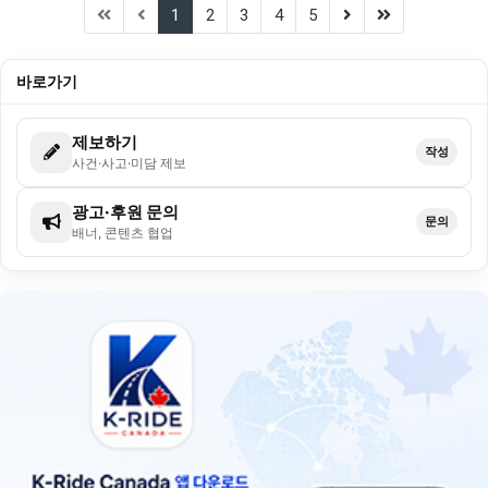
(current)
(next)
(last)
1
2
3
4
5
바로가기
제보하기
작성
사건·사고·미담 제보
광고·후원 문의
문의
배너, 콘텐츠 협업