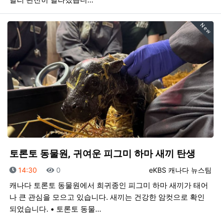
New
토론토 동물원, 귀여운 피그미 하마 새끼 탄생
등록일
조회
등록자
14:30
0
eKBS 캐나다 뉴스팀
캐나다 토론토 동물원에서 희귀종인 피그미 하마 새끼가 태어
나 큰 관심을 모으고 있습니다. 새끼는 건강한 암컷으로 확인
되었습니다. • 토론토 동물…