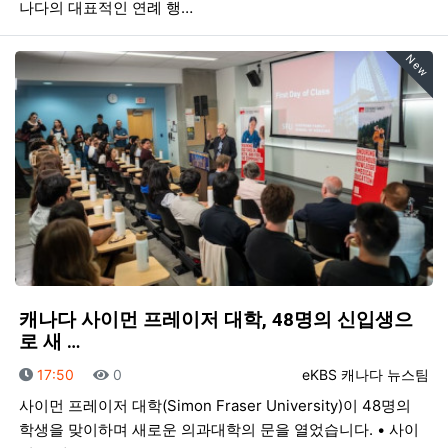
나다의 대표적인 연례 행…
New
캐나다 사이먼 프레이저 대학, 48명의 신입생으
로 새 …
등록일
조회
등록자
17:50
0
eKBS 캐나다 뉴스팀
사이먼 프레이저 대학(Simon Fraser University)이 48명의
학생을 맞이하며 새로운 의과대학의 문을 열었습니다. • 사이