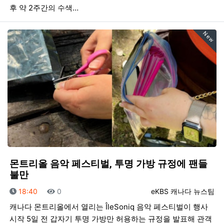
후 약 2주간의 수색…
New
몬트리올 음악 페스티벌, 투명 가방 규정에 팬들
불만
등록일
조회
등록자
18:40
0
eKBS 캐나다 뉴스팀
캐나다 몬트리올에서 열리는 ÎleSoniq 음악 페스티벌이 행사
시작 5일 전 갑자기 투명 가방만 허용하는 규정을 발표해 관객