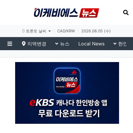
토론토 날씨
|
CAD/KRW
|
2026.08.05 (수)
지역변경
뉴스
Local News
한인생
메뉴
eKBS News