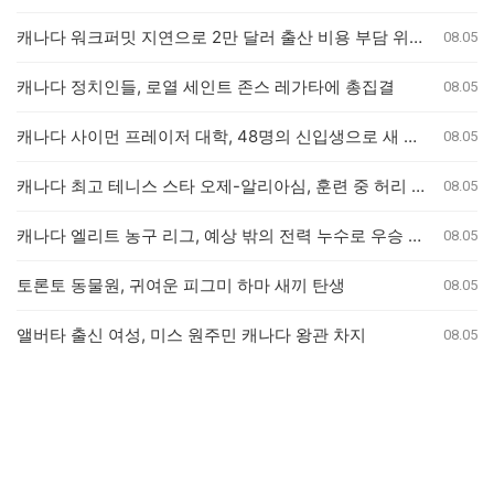
캐나다 워크퍼밋 지연으로 2만 달러 출산 비용 부담 위기 퀘벡 커플
08.05
캐나다 정치인들, 로열 세인트 존스 레가타에 총집결
08.05
캐나다 사이먼 프레이저 대학, 48명의 신입생으로 새 의과대학 개교
08.05
캐나다 최고 테니스 스타 오제-알리아심, 훈련 중 허리 부상으로 내셔널 오픈 기권
08.05
캐나다 엘리트 농구 리그, 예상 밖의 전력 누수로 우승 경쟁 판도 변화
08.05
토론토 동물원, 귀여운 피그미 하마 새끼 탄생
08.05
앨버타 출신 여성, 미스 원주민 캐나다 왕관 차지
08.05