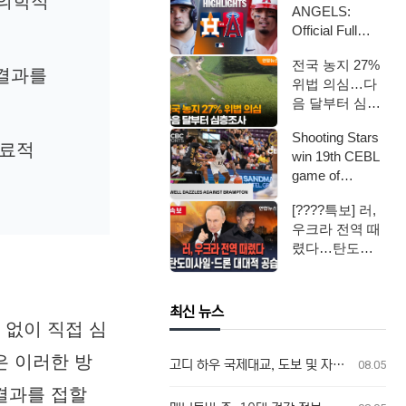
 의학적
ANGELS:
Official Full
Game High…
전국 농지 27%
 결과를
위법 의심…다
음 달부터 심층
조사 / 연합뉴스
Shooting Stars
TV (Yonh…
의료적
win 19th CEBL
game of
seaso…
[????특보] 러,
우크라 전역 때
렸다…탄도미
사일·드론 대대
적 공습 / 연…
최신 뉴스
없이 직접 심
은 이러한 방
고디 하우 국제대교, 도보 및 자전거 이용자 첫 통행 역사 새기다
08.05
결과를 접할