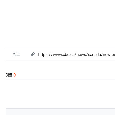
관련자료
링크
https://www.cbc.ca/news/canada/newfou
댓글
0