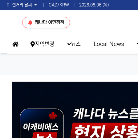
토론토 날씨
|
CAD/KRW
|
2026.08.06 (목)
캐나다 이민정책
메인 메뉴
지역변경
뉴스
Local News
홈으로
eKBS News