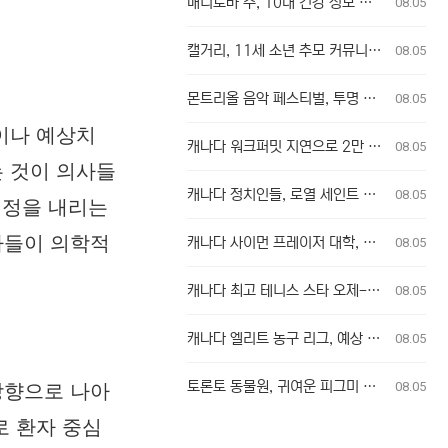
매니토바 주, 10대 건강 정보 사생활 침해 학군 계획 무효화
08.05
캘거리, 11세 소년 추모 커뮤니티 추모식 개최
08.05
몬트리올 음악 페스티벌, 투명 가방 규정에 팬들 불만
08.05
이나 예상치
캐나다 워크퍼밋 지연으로 2만 달러 출산 비용 부담 위기 퀘벡 커플
08.05
는 것이 의사들
캐나다 정치인들, 로열 세인트 존스 레가타에 총집결
08.05
결정을 내리는
자들이 의학적
캐나다 사이먼 프레이저 대학, 48명의 신입생으로 새 의과대학 개교
08.05
캐나다 최고 테니스 스타 오제-알리아심, 훈련 중 허리 부상으로 내셔널 오픈 기권
08.05
캐나다 엘리트 농구 리그, 예상 밖의 전력 누수로 우승 경쟁 판도 변화
08.05
토론토 동물원, 귀여운 피그미 하마 새끼 탄생
08.05
방향으로 나아
로 환자 중심