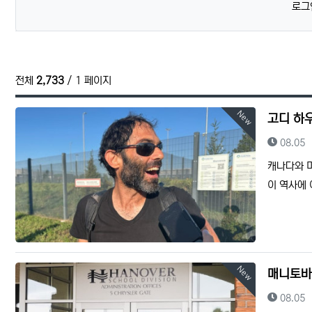
로그
전체
2,733
/ 1 페이지
New
고디 하우
등록일
08.05
캐나다와 
이 역사에
New
매니토바 
등록일
08.05