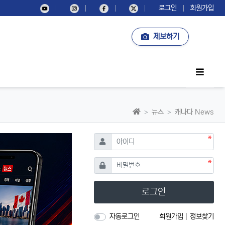
로그인
회원가입
제보하기
사이드
홈으로
뉴스
캐나다 News
필수
아이디
필수
비밀번호
로그인
자동로그인
회원가입
정보찾기