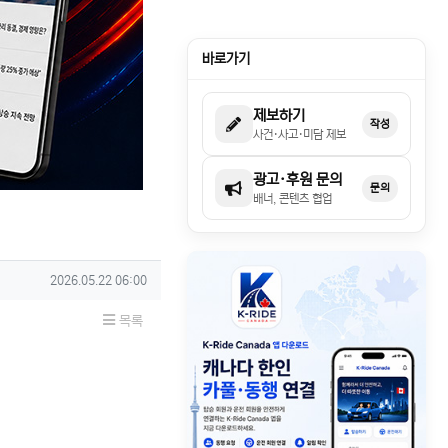
바로가기
제보하기
작성
사건·사고·미담 제보
광고·후원 문의
문의
배너, 콘텐츠 협업
작성일
2026.05.22 06:00
목록