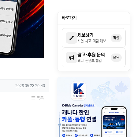
바로가기
제보하기
작성
사건·사고·미담 제보
광고·후원 문의
문의
배너, 콘텐츠 협업
작성일
2026.05.23 20:40
목록