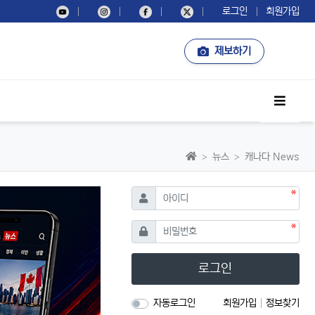
로그인
회원가입
제보하기
사이드
홈으로
뉴스
캐나다 News
필수
아이디
필수
비밀번호
로그인
자동로그인
회원가입
정보찾기