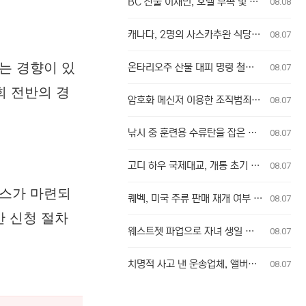
BC 산불 이재민, 호텔 부족 및 긴급 지원 지연 겪어
08.08
캐나다, 2명의 사스카추완 식당 업주, 방글라데시 여성 인신매매 유죄 판결
08.07
는 경향이 있
온타리오주 산불 대피 명령 철회에 대한 굴 베이 퍼스트 네이션의 강력 반발
08.07
회 전반의 경
암호화 메신저 이용한 조직범죄, 청소년 포섭…수사 난항 예고
08.07
낚시 중 훈련용 수류탄을 잡은 남성
08.07
고디 하우 국제대교, 개통 초기 이용객 이중 요금 청구 의혹 제기
08.07
비스가 마련되
퀘벡, 미국 주류 판매 재개 여부 단독 결정
08.07
산 신청 절차
웨스트젯 파업으로 자녀 생일 놓친 부모, 후회와 실망감 호소
08.07
치명적 사고 낸 운송업체, 앨버타주서 운영 금지 조치
08.07