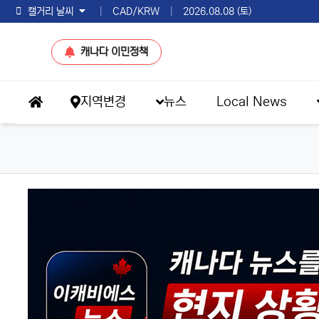
토론토 날씨
|
CAD/KRW
|
2026.08.08 (토)
캐나다 이민정책
메인 메뉴
지역변경
뉴스
Local News
홈으로
eKBS News