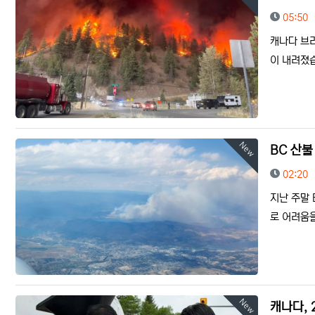
등록일
05:50
캐나다 브
이 내려졌습
New
BC 산불
등록일
02:20
지난 주말 
로 어려움을
New
캐나다,