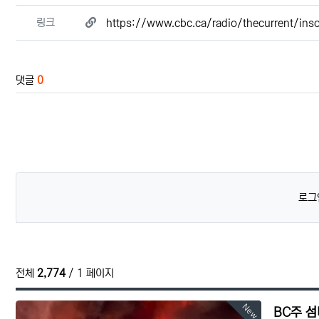
관련자료
링크
https://www.cbc.ca/radio/thecurrent/in
댓글
0
로그
전체
2,774
/ 1 페이지
New
BC주 