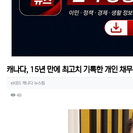
캐나다, 15년 만에 최고치 기록한 개인 채무 
작성자 정보
작성
eKBS 캐나다 뉴스팀
컨텐츠 정보
조회
49
본문