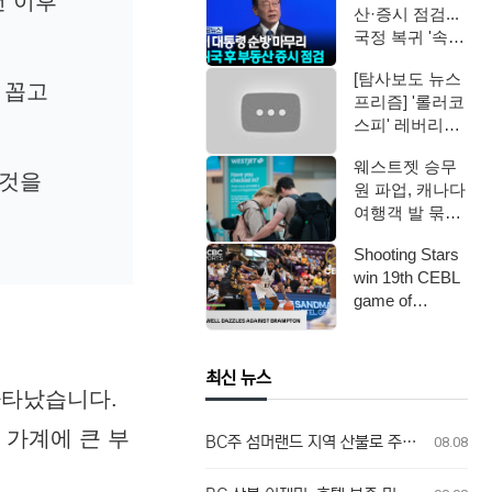
년 이후
산·증시 점검...
국정 복귀 '속도'
/ YTN
[탐사보도 뉴스
 꼽고
프리즘] '롤러코
스피' 레버리지
ETF / 연합뉴스
웨스트젯 승무
TV (Yo…
 것을
원 파업, 캐나다
여행객 발 묶였
다
Shooting Stars
win 19th CEBL
game of
seaso…
최신 뉴스
나타났습니다.
 가계에 큰 부
BC주 섬머랜드 지역 산불로 주민 전원 대피 명령
08.08