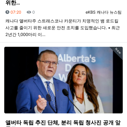
위한…
등록일
조회
등록자
07:20
0
eKBS 캐나다 뉴스팀
캐나다 앨버타주 스트래스코나 카운티가 치명적인 뱀 로드킬
사고를 줄이기 위한 새로운 안전 조치를 도입했습니다. • 최근
2년간 1,000마리 이…
New
앨버타 독립 추진 단체, 분리 독립 청사진 공개 앞