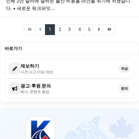
인해 2만 달러에 달하는 출산 비용을 떠안을 위기에 처했습니
다. • 새로운 워크퍼밋…
(current)
(next)
(last)
1
2
3
4
5
바로가기
제보하기
작성
사건·사고·미담 제보
광고·후원 문의
문의
배너, 콘텐츠 협업