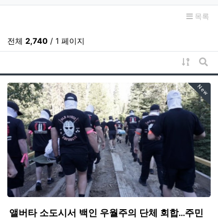
목록
전체
2,740
/ 1 페이지
게시물 
게시
New
앨버타 소도시서 백인 우월주의 단체 회합…주민