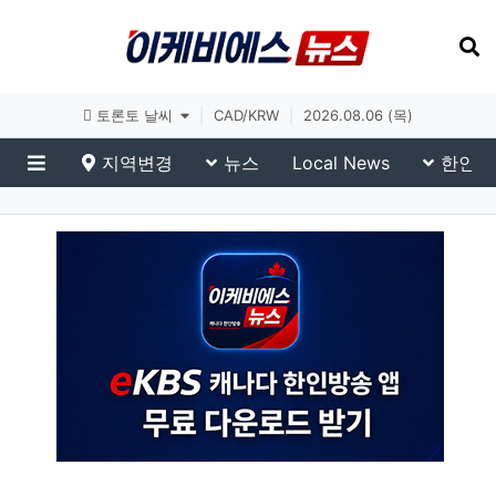
토론토 날씨
|
CAD/KRW
|
2026.08.06 (목)
지역변경
뉴스
Local News
한인생
메뉴
eKBS News