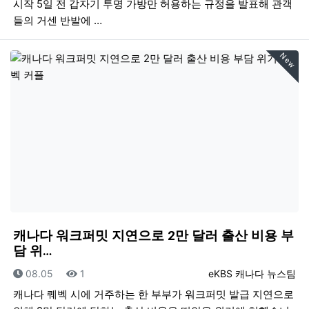
시작 5일 전 갑자기 투명 가방만 허용하는 규정을 발표해 관객
들의 거센 반발에 …
New
캐나다 워크퍼밋 지연으로 2만 달러 출산 비용 부
담 위…
등록일
조회
등록자
08.05
1
eKBS 캐나다 뉴스팀
캐나다 퀘벡 시에 거주하는 한 부부가 워크퍼밋 발급 지연으로