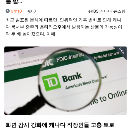
불 발…
등록일
조회
등록자
04:10
0
eKBS 캐나다 뉴스팀
최근 발표된 분석에 따르면, 인위적인 기후 변화로 인해 캐나
다 북서부 준주와 온타리오주에서 발생하는 산불의 가능성이
약 두 배 높아졌으며, 이에…
New
화면 감시 강화에 캐나다 직장인들 고충 토로