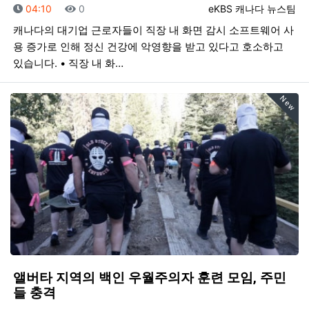
등록일
조회
등록자
04:10
0
eKBS 캐나다 뉴스팀
캐나다의 대기업 근로자들이 직장 내 화면 감시 소프트웨어 사
용 증가로 인해 정신 건강에 악영향을 받고 있다고 호소하고
있습니다. • 직장 내 화…
New
앨버타 지역의 백인 우월주의자 훈련 모임, 주민
들 충격