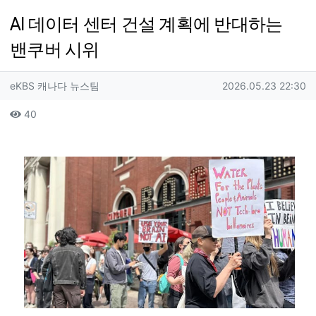
AI 데이터 센터 건설 계획에 반대하는
밴쿠버 시위
작성자 정보
작성
작성일
eKBS 캐나다 뉴스팀
2026.05.23 22:30
컨텐츠 정보
조회
40
본문