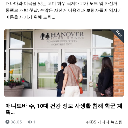
캐나다와 미국을 잇는 고디 하우 국제대교가 도보 및 자전거
통행로 개방 첫날, 수많은 자전거 이용객과 보행자들이 역사에
이름을 새기기 위해 노력…
New
매니토바 주, 10대 건강 정보 사생활 침해 학군 계
획…
등록일
조회
등록자
08.05
1
eKBS 캐나다 뉴스팀