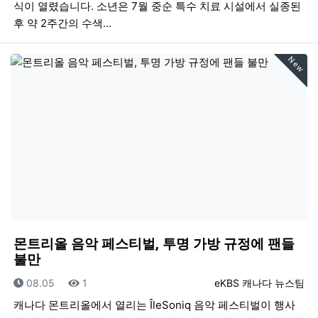
식이 열렸습니다. 소년은 7월 중순 특수 치료 시설에서 실종된
후 약 2주간의 수색…
New
몬트리올 음악 페스티벌, 투명 가방 규정에 팬들
불만
등록일
조회
등록자
08.05
1
eKBS 캐나다 뉴스팀
캐나다 몬트리올에서 열리는 ÎleSoniq 음악 페스티벌이 행사