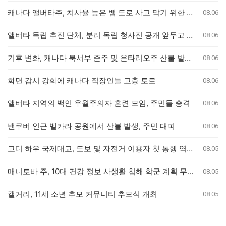
캐나다 앨버타주, 치사율 높은 뱀 도로 사고 막기 위한 안전 대책 마련
08.06
앨버타 독립 추진 단체, 분리 독립 청사진 공개 앞두고 전문가 검토 착수
08.06
기후 변화, 캐나다 북서부 준주 및 온타리오주 산불 발생 가능성 두 배 높여
08.06
화면 감시 강화에 캐나다 직장인들 고충 토로
08.06
앨버타 지역의 백인 우월주의자 훈련 모임, 주민들 충격
08.06
밴쿠버 인근 벨카라 공원에서 산불 발생, 주민 대피
08.06
고디 하우 국제대교, 도보 및 자전거 이용자 첫 통행 역사 새기다
08.05
매니토바 주, 10대 건강 정보 사생활 침해 학군 계획 무효화
08.05
캘거리, 11세 소년 추모 커뮤니티 추모식 개최
08.05