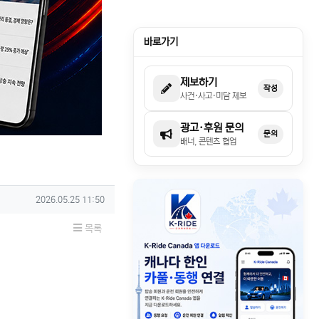
바로가기
제보하기
작성
사건·사고·미담 제보
광고·후원 문의
문의
배너, 콘텐츠 협업
작성일
2026.05.25 11:50
목록