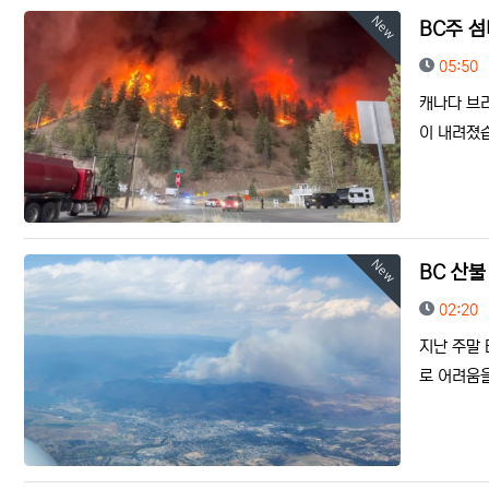
New
BC주 
등록일
05:50
캐나다 브
이 내려졌습
New
BC 산불
등록일
02:20
지난 주말 
로 어려움을