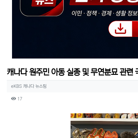
캐나다 원주민 아동 실종 및 무연분묘 관련 
작성자 정보
작성
eKBS 캐나다 뉴스팀
컨텐츠 정보
조회
17
본문