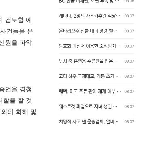
BC 산불 이재민, 호텔 부족 및 긴급 지원 지연 겪어
08.08
캐나다, 2명의 사스카추완 식당 업주, 방글라데시 여성 인신매매 유죄 판결
08.07
히 검토할 예
 사건들을 은
온타리오주 산불 대피 명령 철회에 대한 굴 베이 퍼스트 네이션의 강력 반발
08.07
 신원을 파악
암호화 메신저 이용한 조직범죄, 청소년 포섭…수사 난항 예고
08.07
낚시 중 훈련용 수류탄을 잡은 남성
08.07
고디 하우 국제대교, 개통 초기 이용객 이중 요금 청구 의혹 제기
08.07
 증언을 경청
퀘벡, 미국 주류 판매 재개 여부 단독 결정
08.07
역할을 할 것
웨스트젯 파업으로 자녀 생일 놓친 부모, 후회와 실망감 호소
08.07
체와의 화해 및
치명적 사고 낸 운송업체, 앨버타주서 운영 금지 조치
08.07