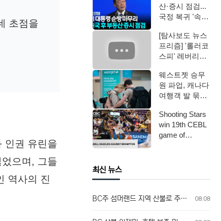
산·증시 점검...
국정 복귀 '속도'
데 초점을
/ YTN
[탐사보도 뉴스
프리즘] '롤러코
스피' 레버리지
ETF / 연합뉴스
웨스트젯 승무
TV (Yo…
원 파업, 캐나다
여행객 발 묶였
다
Shooting Stars
win 19th CEBL
game of
과 인권 유린을
seaso…
잃었으며, 그들
최신 뉴스
인 역사의 진
BC주 섬머랜드 지역 산불로 주민 전원 대피 명령
08.08