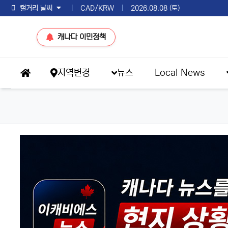
토론토 날씨
|
CAD/KRW
|
2026.08.08 (토)
캐나다 이민정책
메인 메뉴
지역변경
뉴스
Local News
홈으로
eKBS News