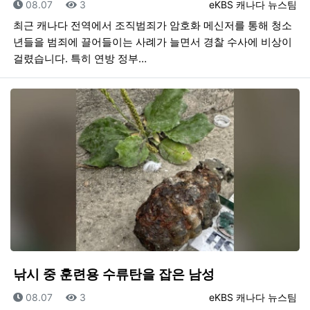
등록일
조회
등록자
08.07
3
eKBS 캐나다 뉴스팀
최근 캐나다 전역에서 조직범죄가 암호화 메신저를 통해 청소
년들을 범죄에 끌어들이는 사례가 늘면서 경찰 수사에 비상이
걸렸습니다. 특히 연방 정부…
낚시 중 훈련용 수류탄을 잡은 남성
등록일
조회
등록자
08.07
3
eKBS 캐나다 뉴스팀