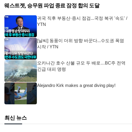
웨스트젯, 승무원 파업 종료 잠정 합의 도달
귀국 직후 부동산·증시 점검...국정 복귀 '속도' /
YTN
[날씨] 동풍이 더위 방향 바꾼다...수도권 폭염
시작 / YTN
오카나간 호수 산불 규모 두 배로…BC주 전역
긴급 대피 명령
Alejandro Kirk makes a great diving play!
최신 뉴스