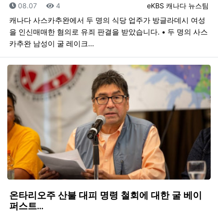
등록일
조회
등록자
08.07
4
eKBS 캐나다 뉴스팀
캐나다 사스카추완에서 두 명의 식당 업주가 방글라데시 여성
을 인신매매한 혐의로 유죄 판결을 받았습니다. • 두 명의 사스
카추완 남성이 굴 레이크…
온타리오주 산불 대피 명령 철회에 대한 굴 베이
퍼스트…