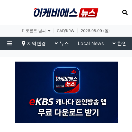
토론토 날씨
|
CAD/KRW
|
2026.08.09 (일)
지역변경
뉴스
Local News
한인생
메뉴
eKBS News