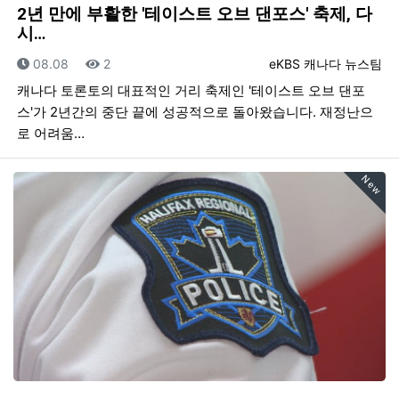
2년 만에 부활한 '테이스트 오브 댄포스' 축제, 다
시…
등록일
조회
등록자
08.08
2
eKBS 캐나다 뉴스팀
캐나다 토론토의 대표적인 거리 축제인 '테이스트 오브 댄포
스'가 2년간의 중단 끝에 성공적으로 돌아왔습니다. 재정난으
로 어려움…
New