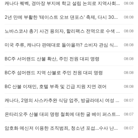
캐나다 퀘벡, 경마장 부지에 학교 설립 논의로 지역사회 갈등
08.08
2년 만에 부활한 '테이스트 오브 댄포스' 축제, 다시 30년 이어가길
08.08
노바스코샤 총기 사건 용의자, 할리팩스 전역으로 수색 확대
08.08
미국 주류, 캐나다 판매대로 돌아올까? 소비자 관심 식었나
08.08
BC주 서머랜드 산불 확산, 주민 전원 대피 명령
08.08
BC주 섬머랜드 지역 산불로 주민 전원 대피 명령
08.08
BC 산불 이재민, 호텔 부족 및 긴급 지원 지연 겪어
08.08
캐나다, 2명의 사스카추완 식당 업주, 방글라데시 여성 인신매매 유죄 판결
08.07
온타리오주 산불 대피 명령 철회에 대한 굴 베이 퍼스트 네이션의 강력 반발
08.07
암호화 메신저 이용한 조직범죄, 청소년 포섭…수사 난항 예고
08.07