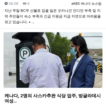
등록일
조회
등록자
08.08
6
eKBS 캐나다 뉴스팀
지난 주말 BC주 산불로 집을 잃은 오카나간 인디언 부족 및 지
역 주민들이 숙소 부족과 긴급 지원금 지급 지연으로 어려움을
겪고 있습니다. • …
캐나다, 2명의 사스카추완 식당 업주, 방글라데시
여성…