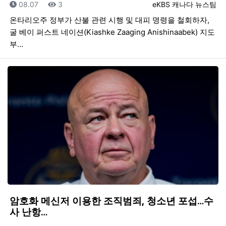
등록일
조회
등록자
08.07
3
eKBS 캐나다 뉴스팀
온타리오주 정부가 산불 관련 시행 및 대피 명령을 철회하자,
굴 베이 퍼스트 네이션(Kiashke Zaaging Anishinaabek) 지도
부…
암호화 메신저 이용한 조직범죄, 청소년 포섭…수
사 난항…