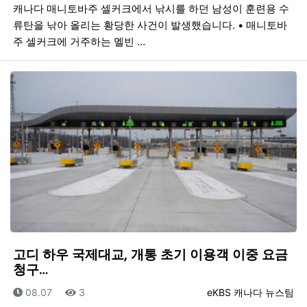
캐나다 매니토바주 셀커크에서 낚시를 하던 남성이 훈련용 수
류탄을 낚아 올리는 황당한 사건이 발생했습니다. • 매니토바
주 셀커크에 거주하는 멜빈 …
고디 하우 국제대교, 개통 초기 이용객 이중 요금
청구…
등록일
조회
등록자
08.07
3
eKBS 캐나다 뉴스팀