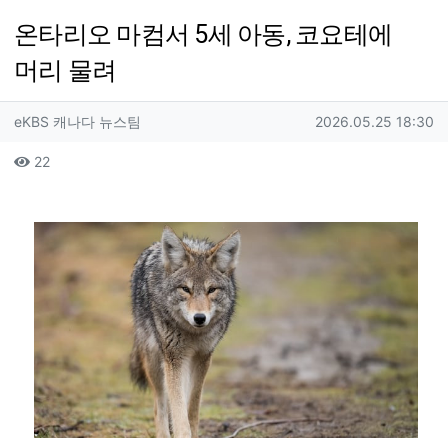
온타리오 마컴서 5세 아동, 코요테에
머리 물려
작성자 정보
작성
작성일
eKBS 캐나다 뉴스팀
2026.05.25 18:30
컨텐츠 정보
조회
22
본문