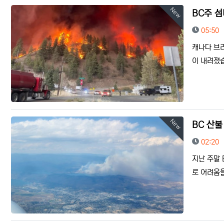
New
BC주 
등록일
05:50
캐나다 브
이 내려졌습
New
BC 산불
등록일
02:20
지난 주말 
로 어려움을