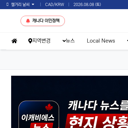
토론토 날씨
|
CAD/KRW
|
2026.08.08 (토)
캐나다 이민정책
메인 메뉴
지역변경
뉴스
Local News
홈으로
eKBS News