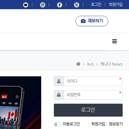
로그인
회원가입
제보하기
사이드
홈으로
뉴스
캐나다 News
필수
아이디
필수
비밀번호
로그인
자동로그인
회원가입
정보찾기