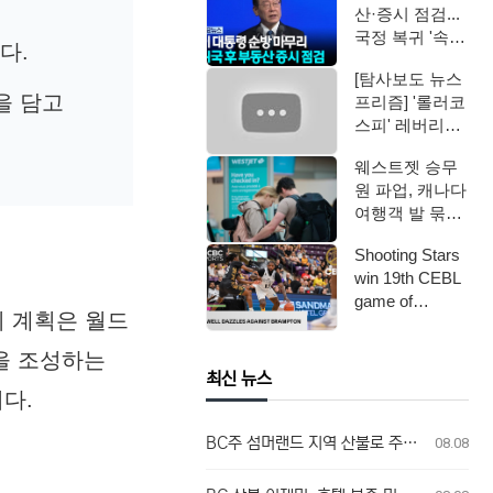
산·증시 점검...
국정 복귀 '속도'
다.
/ YTN
[탐사보도 뉴스
을 담고
프리즘] '롤러코
스피' 레버리지
ETF / 연합뉴스
웨스트젯 승무
TV (Yo…
원 파업, 캐나다
여행객 발 묶였
다
Shooting Stars
win 19th CEBL
game of
이 계획은 월드
seaso…
을 조성하는
최신 뉴스
다.
BC주 섬머랜드 지역 산불로 주민 전원 대피 명령
08.08