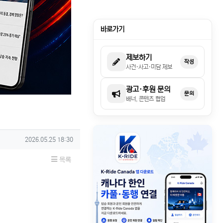
바로가기
제보하기
작성
사건·사고·미담 제보
광고·후원 문의
문의
배너, 콘텐츠 협업
작성일
2026.05.25 18:30
목록