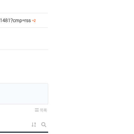
회 연결
211481?cmp=rss
2
목록
게시물 정렬
게시판 검색