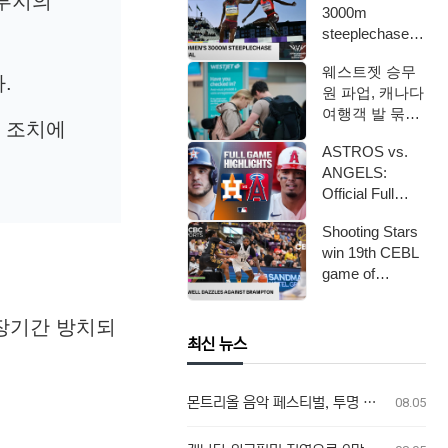
 부지의
3000m
steeplechase
final on Day 6
웨스트젯 승무
…
.
원 파업, 캐나다
여행객 발 묶였
한 조치에
다
ASTROS vs.
ANGELS:
Official Full
Game High…
Shooting Stars
win 19th CEBL
game of
seaso…
 장기간 방치되
최신 뉴스
몬트리올 음악 페스티벌, 투명 가방 규정에 팬들 불만
08.05