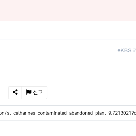
eKBS
신고
SNS 공유
on/st-catharines-contaminated-abandoned-plant-9.7213021