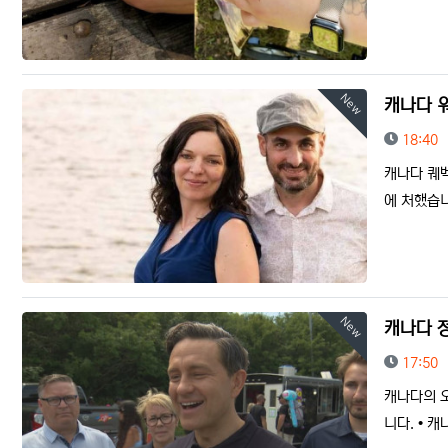
New
캐나다 
등록일
18:40
캐나다 퀘벡
에 처했습니
New
캐나다 
등록일
17:50
캐나다의 
니다. • 