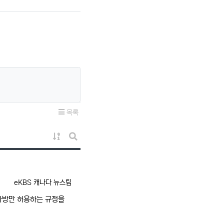
목록
게시물 정렬
게시판 검색
등록자
eKBS 캐나다 뉴스팀
 가방만 허용하는 규정을