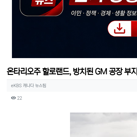
온타리오주 할로랜드, 방치된 GM 공장 부지
작성자 정보
작성
eKBS 캐나다 뉴스팀
컨텐츠 정보
조회
22
본문