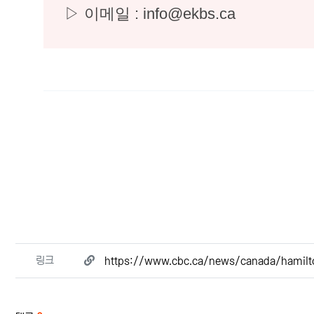
▷ 이메일 : info@ekbs.ca
관련자료
링크
https://www.cbc.ca/news/canada/hamilt