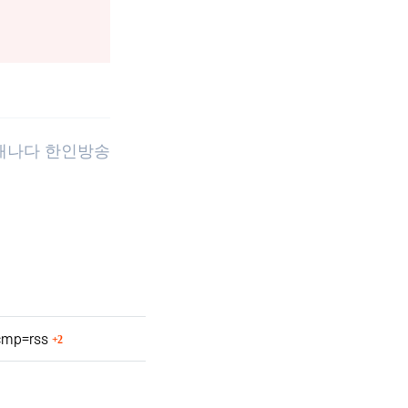
 캐나다 한인방송
회 연결
?cmp=rss
2