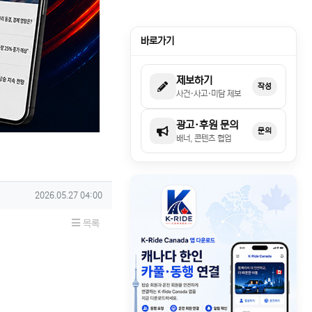
바로가기
제보하기
작성
사건·사고·미담 제보
광고·후원 문의
문의
배너, 콘텐츠 협업
작성일
2026.05.27 04:00
목록