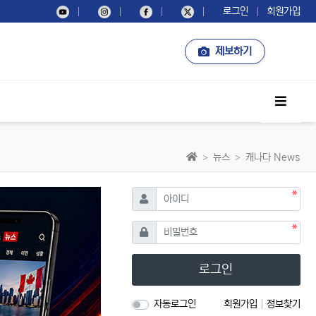
로그인
회원가입
제보하기
사이드
홈으로
뉴스
캐나다 News
필수
아이디
필수
비밀번호
로그인
자동로그인
회원가입
정보찾기