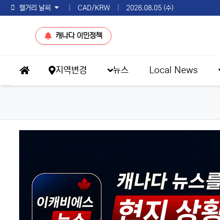
토론토 날씨
|
CAD/KRW
|
2026.08.05 (수)
캐나다 이민정책
메인 메뉴
지역변경
뉴스
Local News
홈으로
eKBS News