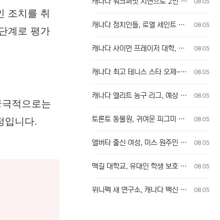
캐나다 워크퍼밋 지연으로 2만 달러 출산 비용 부담 위기 퀘벡 커플
08.05
인 조치를 취
캐나다 정치인들, 로열 세인트 존스 레가타에 총집결
08.05
 단계로 평가
캐나다 사이먼 프레이저 대학, 48명의 신입생으로 새 의과대학 개교
08.05
캐나다 최고 테니스 스타 오제-알리아심, 훈련 중 허리 부상으로 내셔널 오픈 기권
08.05
캐나다 엘리트 농구 리그, 예상 밖의 전력 누수로 우승 경쟁 판도 변화
08.05
 궁극적으로는
토론토 동물원, 귀여운 피그미 하마 새끼 탄생
08.05
정입니다.
앨버타 출신 여성, 미스 원주민 캐나다 왕관 차지
08.05
맥길 대학교, 유대인 학생 보호 소홀 혐의 집단 소송 승인
08.05
위니펙 새 연구소, 캐나다 백신 연구 강화 및 팬데믹 대비 역량 확충에 기여
08.05