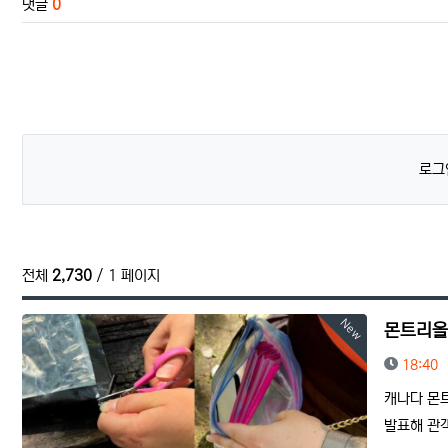
댓글
0
로그
전체
2,730
/ 1 페이지
New
몬트리올
등록일
18:40
캐나다 몬트
발표해 관