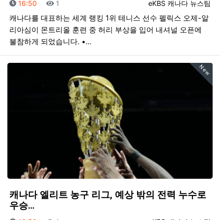
등록일
조회
등록자
16:50
1
eKBS 캐나다 뉴스팀
캐나다를 대표하는 세계 랭킹 1위 테니스 선수 펠릭스 오제-알
리아심이 몬트리올 훈련 중 허리 부상을 입어 내셔널 오픈에
불참하게 되었습니다. •…
New
캐나다 엘리트 농구 리그, 예상 밖의 전력 누수로
우승…