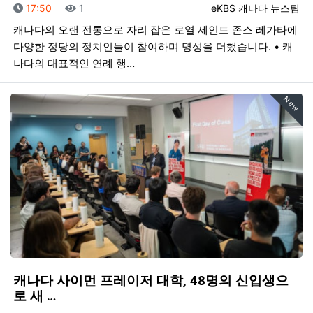
등록일
조회
등록자
17:50
1
eKBS 캐나다 뉴스팀
캐나다의 오랜 전통으로 자리 잡은 로열 세인트 존스 레가타에
다양한 정당의 정치인들이 참여하며 명성을 더했습니다. • 캐
나다의 대표적인 연례 행…
New
캐나다 사이먼 프레이저 대학, 48명의 신입생으
로 새 …