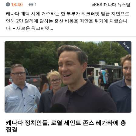
등록일
조회
등록자
18:40
1
eKBS 캐나다 뉴스팀
캐나다 퀘벡 시에 거주하는 한 부부가 워크퍼밋 발급 지연으로
인해 2만 달러에 달하는 출산 비용을 떠안을 위기에 처했습니
다. • 새로운 워크퍼밋…
New
캐나다 정치인들, 로열 세인트 존스 레가타에 총
집결