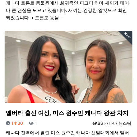
캐나다 토론토 동물원에서 희귀종인 피그미 하마 새끼가 태어
나 큰 관심을 모으고 있습니다. 새끼는 건강한 암컷으로 확인
되었습니다. • 토론토 동물…
New
앨버타 출신 여성, 미스 원주민 캐나다 왕관 차지
등록일
조회
등록자
14:30
1
eKBS 캐나다 뉴스팀
캐나다 전역에서 열린 미스 원주민 캐나다 선발대회에서 앨버