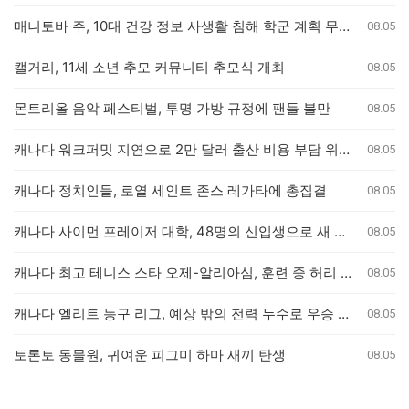
매니토바 주, 10대 건강 정보 사생활 침해 학군 계획 무효화
08.05
캘거리, 11세 소년 추모 커뮤니티 추모식 개최
08.05
몬트리올 음악 페스티벌, 투명 가방 규정에 팬들 불만
08.05
캐나다 워크퍼밋 지연으로 2만 달러 출산 비용 부담 위기 퀘벡 커플
08.05
캐나다 정치인들, 로열 세인트 존스 레가타에 총집결
08.05
캐나다 사이먼 프레이저 대학, 48명의 신입생으로 새 의과대학 개교
08.05
캐나다 최고 테니스 스타 오제-알리아심, 훈련 중 허리 부상으로 내셔널 오픈 기권
08.05
캐나다 엘리트 농구 리그, 예상 밖의 전력 누수로 우승 경쟁 판도 변화
08.05
토론토 동물원, 귀여운 피그미 하마 새끼 탄생
08.05