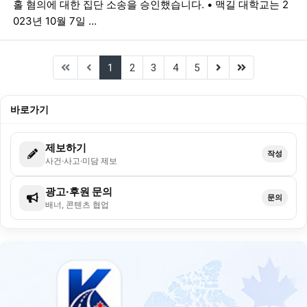
홀 혐의에 대한 집단 소송을 승인했습니다. • 맥길 대학교는 2
023년 10월 7일 …
(current)
(next)
(last)
1
2
3
4
5
바로가기
제보하기
작성
사건·사고·미담 제보
광고·후원 문의
문의
배너, 콘텐츠 협업