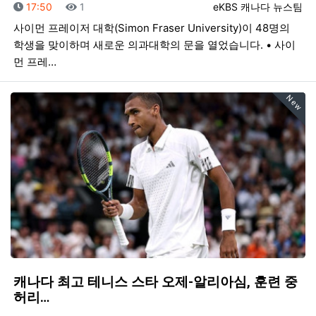
등록일
조회
등록자
17:50
1
eKBS 캐나다 뉴스팀
사이먼 프레이저 대학(Simon Fraser University)이 48명의
학생을 맞이하며 새로운 의과대학의 문을 열었습니다. • 사이
먼 프레…
New
캐나다 최고 테니스 스타 오제-알리아심, 훈련 중
허리…