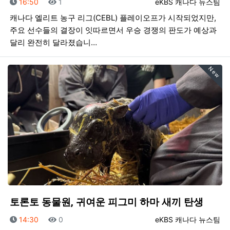
등록일
조회
등록자
16:50
1
eKBS 캐나다 뉴스팀
캐나다 엘리트 농구 리그(CEBL) 플레이오프가 시작되었지만,
주요 선수들의 결장이 잇따르면서 우승 경쟁의 판도가 예상과
달리 완전히 달라졌습니…
New
토론토 동물원, 귀여운 피그미 하마 새끼 탄생
등록일
조회
등록자
14:30
0
eKBS 캐나다 뉴스팀