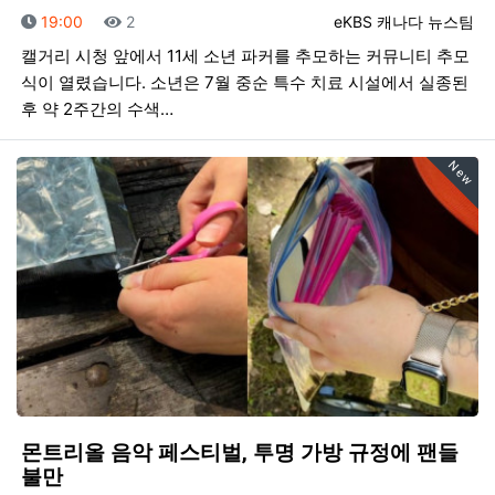
등록일
조회
등록자
19:00
2
eKBS 캐나다 뉴스팀
캘거리 시청 앞에서 11세 소년 파커를 추모하는 커뮤니티 추모
식이 열렸습니다. 소년은 7월 중순 특수 치료 시설에서 실종된
후 약 2주간의 수색…
New
몬트리올 음악 페스티벌, 투명 가방 규정에 팬들
불만