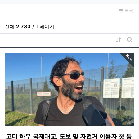
목록
전체
2,733
/ 1 페이지
게시물 
게시
New
고디 하우 국제대교, 도보 및 자전거 이용자 첫 통