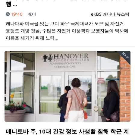
행 …
등록일
조회
등록자
19:40
1
eKBS 캐나다 뉴스팀
캐나다와 미국을 잇는 고디 하우 국제대교가 도보 및 자전거
통행로 개방 첫날, 수많은 자전거 이용객과 보행자들이 역사에
이름을 새기기 위해 노력…
New
매니토바 주, 10대 건강 정보 사생활 침해 학군 계