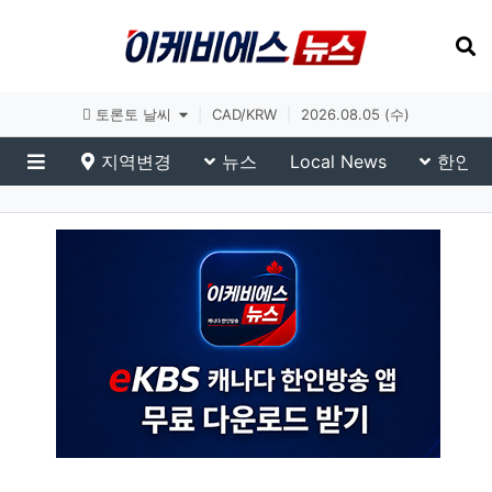
토론토 날씨
|
CAD/KRW
|
2026.08.05 (수)
지역변경
뉴스
Local News
한인생
메뉴
eKBS News