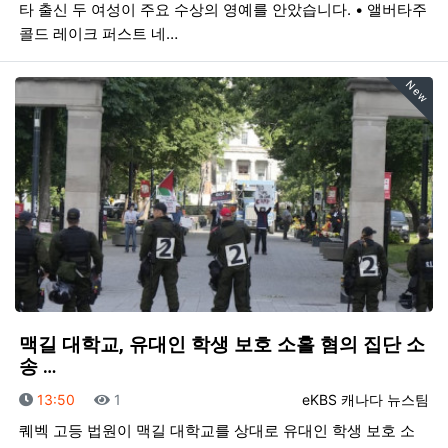
타 출신 두 여성이 주요 수상의 영예를 안았습니다. • 앨버타주
콜드 레이크 퍼스트 네…
New
맥길 대학교, 유대인 학생 보호 소홀 혐의 집단 소
송 …
등록일
조회
등록자
13:50
1
eKBS 캐나다 뉴스팀
퀘벡 고등 법원이 맥길 대학교를 상대로 유대인 학생 보호 소