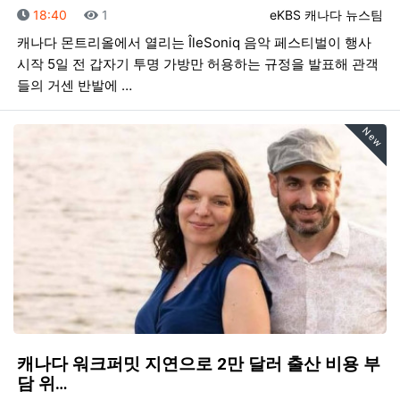
등록일
조회
등록자
18:40
1
eKBS 캐나다 뉴스팀
캐나다 몬트리올에서 열리는 ÎleSoniq 음악 페스티벌이 행사
시작 5일 전 갑자기 투명 가방만 허용하는 규정을 발표해 관객
들의 거센 반발에 …
New
캐나다 워크퍼밋 지연으로 2만 달러 출산 비용 부
담 위…