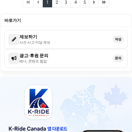
(current)
(next)
(last)
1
2
3
4
5
바로가기
제보하기
작성
사건·사고·미담 제보
광고·후원 문의
문의
배너, 콘텐츠 협업