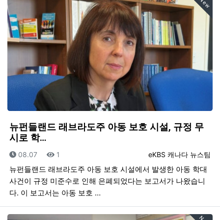
New
뉴펀들랜드 래브라도주 아동 보호 시설, 규정 무
시로 학…
등록일
조회
등록자
08.07
1
eKBS 캐나다 뉴스팀
뉴펀들랜드 래브라도주 아동 보호 시설에서 발생한 아동 학대
사건이 규정 미준수로 인해 은폐되었다는 보고서가 나왔습니
다. 이 보고서는 아동 보호 …