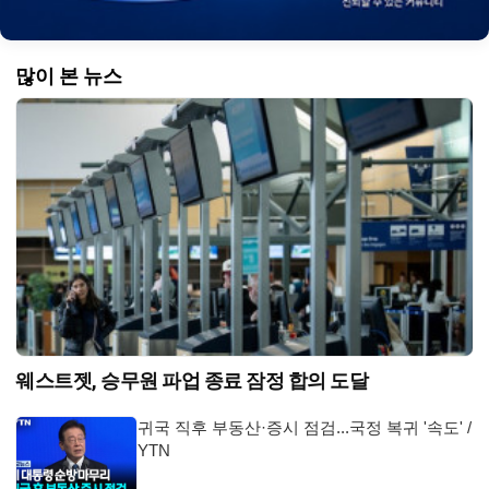
많이 본 뉴스
웨스트젯, 승무원 파업 종료 잠정 합의 도달
귀국 직후 부동산·증시 점검...국정 복귀 '속도' /
YTN