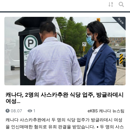
게시물 
게시
New
캐나다, 2명의 사스카추완 식당 업주, 방글라데시
여성…
등록일
조회
등록자
08.07
1
eKBS 캐나다 뉴스팀
캐나다 사스카추완에서 두 명의 식당 업주가 방글라데시 여성
을 인신매매한 혐의로 유죄 판결을 받았습니다. • 두 명의 사스