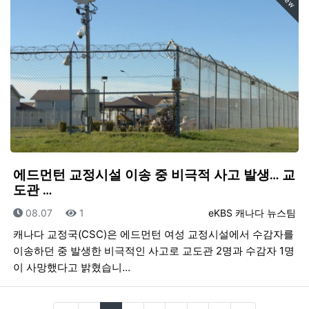
New
에드먼턴 교정시설 이송 중 비극적 사고 발생… 교
도관 …
등록일
조회
등록자
08.07
1
eKBS 캐나다 뉴스팀
캐나다 교정국(CSC)은 에드먼턴 여성 교정시설에서 수감자를
이송하던 중 발생한 비극적인 사고로 교도관 2명과 수감자 1명
이 사망했다고 밝혔습니…