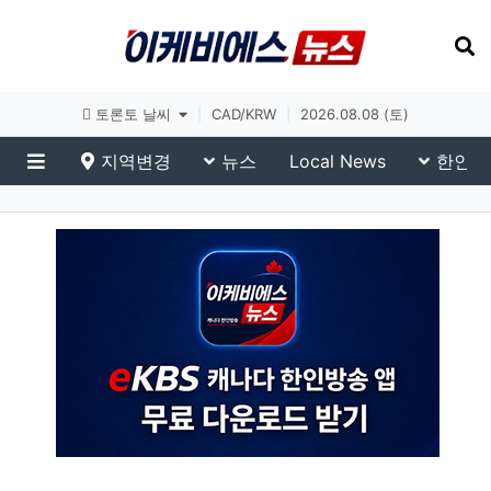
토론토 날씨
|
CAD/KRW
|
2026.08.08 (토)
지역변경
뉴스
Local News
한인생
메뉴
eKBS News