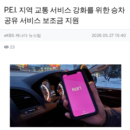
P.E.I. 지역 교통 서비스 강화를 위한 승차
공유 서비스 보조금 지원
작성자 정보
작성
작성일
eKBS 캐나다 뉴스팀
2026.05.27 15:40
컨텐츠 정보
조회
23
본문