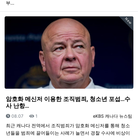
부…
New
암호화 메신저 이용한 조직범죄, 청소년 포섭…수
사 난항…
등록일
조회
등록자
08.07
1
eKBS 캐나다 뉴스팀
최근 캐나다 전역에서 조직범죄가 암호화 메신저를 통해 청소
년들을 범죄에 끌어들이는 사례가 늘면서 경찰 수사에 비상이