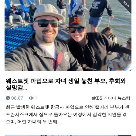
New
웨스트젯 파업으로 자녀 생일 놓친 부모, 후회와
실망감…
등록일
조회
등록자
08.07
1
eKBS 캐나다 뉴스팀
최근 발생한 웨스트젯 항공사 파업으로 인해 캘거리 부부가 샌
프란시스코에서 집으로 돌아오는 여정에서 심각한 지연을 겪
으며, 어린 자녀의 두 번째 …