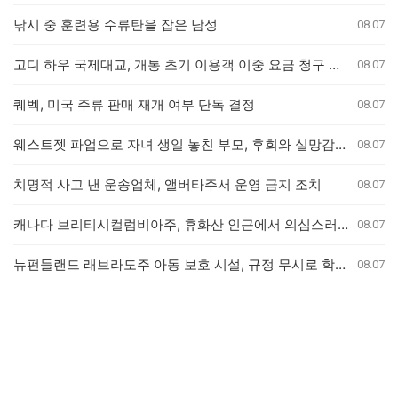
낚시 중 훈련용 수류탄을 잡은 남성
08.07
고디 하우 국제대교, 개통 초기 이용객 이중 요금 청구 의혹 제기
08.07
퀘벡, 미국 주류 판매 재개 여부 단독 결정
08.07
웨스트젯 파업으로 자녀 생일 놓친 부모, 후회와 실망감 호소
08.07
치명적 사고 낸 운송업체, 앨버타주서 운영 금지 조치
08.07
캐나다 브리티시컬럼비아주, 휴화산 인근에서 의심스러운 산불 잇따라 발생
08.07
뉴펀들랜드 래브라도주 아동 보호 시설, 규정 무시로 학대 사건 은폐 의혹
08.07