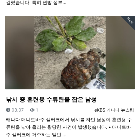
걸렸습니다. 특히 연방 정부…
New
낚시 중 훈련용 수류탄을 잡은 남성
등록일
조회
등록자
08.07
1
eKBS 캐나다 뉴스팀
캐나다 매니토바주 셀커크에서 낚시를 하던 남성이 훈련용 수
류탄을 낚아 올리는 황당한 사건이 발생했습니다. • 매니토바
주 셀커크에 거주하는 멜빈 …