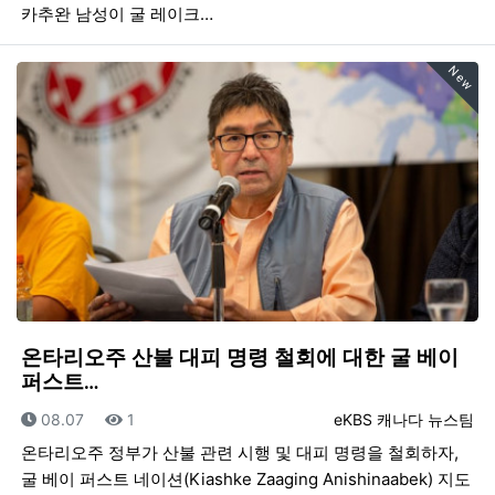
카추완 남성이 굴 레이크…
New
온타리오주 산불 대피 명령 철회에 대한 굴 베이
퍼스트…
등록일
조회
등록자
08.07
1
eKBS 캐나다 뉴스팀
온타리오주 정부가 산불 관련 시행 및 대피 명령을 철회하자,
굴 베이 퍼스트 네이션(Kiashke Zaaging Anishinaabek) 지도