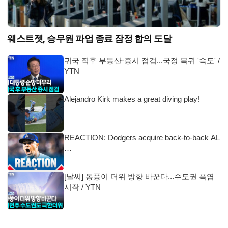
웨스트젯, 승무원 파업 종료 잠정 합의 도달
귀국 직후 부동산·증시 점검...국정 복귀 '속도' /
YTN
Alejandro Kirk makes a great diving play!
REACTION: Dodgers acquire back-to-back AL
…
[날씨] 동풍이 더위 방향 바꾼다...수도권 폭염
시작 / YTN