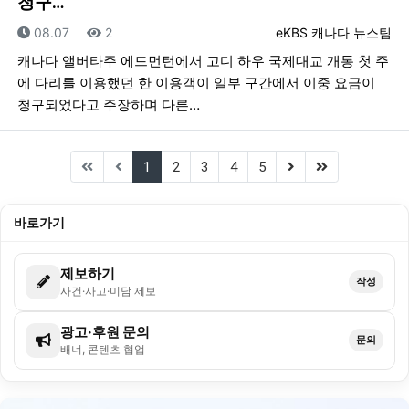
청구…
등록일
조회
등록자
08.07
2
eKBS 캐나다 뉴스팀
캐나다 앨버타주 에드먼턴에서 고디 하우 국제대교 개통 첫 주
에 다리를 이용했던 한 이용객이 일부 구간에서 이중 요금이
청구되었다고 주장하며 다른…
(current)
(next)
(last)
1
2
3
4
5
바로가기
제보하기
작성
사건·사고·미담 제보
광고·후원 문의
문의
배너, 콘텐츠 협업