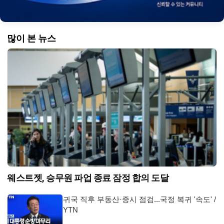
많이 본 뉴스
웨스트젯, 승무원 파업 종료 잠정 합의 도달
귀국 직후 부동산·증시 점검...국정 복귀 '속도' /
YTN