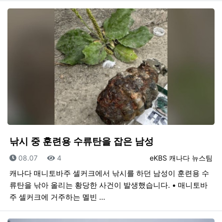
낚시 중 훈련용 수류탄을 잡은 남성
등록일
조회
등록자
08.07
4
eKBS 캐나다 뉴스팀
캐나다 매니토바주 셀커크에서 낚시를 하던 남성이 훈련용 수
류탄을 낚아 올리는 황당한 사건이 발생했습니다. • 매니토바
주 셀커크에 거주하는 멜빈 …