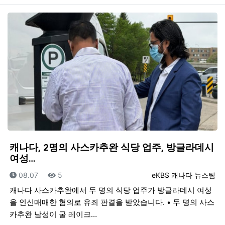
캐나다, 2명의 사스카추완 식당 업주, 방글라데시
여성…
등록일
조회
등록자
08.07
5
eKBS 캐나다 뉴스팀
캐나다 사스카추완에서 두 명의 식당 업주가 방글라데시 여성
을 인신매매한 혐의로 유죄 판결을 받았습니다. • 두 명의 사스
카추완 남성이 굴 레이크…