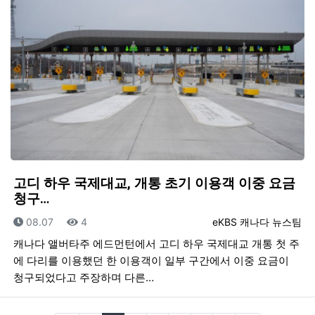
고디 하우 국제대교, 개통 초기 이용객 이중 요금
청구…
등록일
조회
등록자
08.07
4
eKBS 캐나다 뉴스팀
캐나다 앨버타주 에드먼턴에서 고디 하우 국제대교 개통 첫 주
에 다리를 이용했던 한 이용객이 일부 구간에서 이중 요금이
청구되었다고 주장하며 다른…