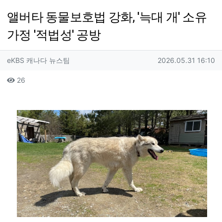
앨버타 동물보호법 강화, '늑대 개' 소유
가정 '적법성' 공방
작성자 정보
작성
작성일
eKBS 캐나다 뉴스팀
2026.05.31 16:10
컨텐츠 정보
조회
26
본문