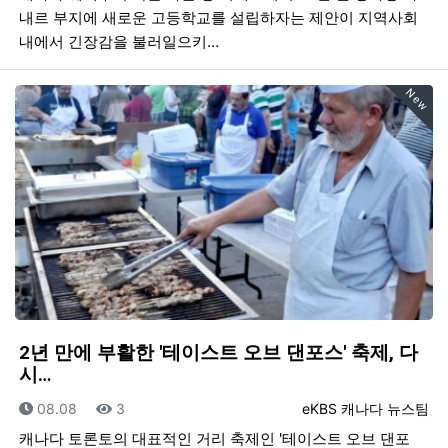
내르 부지에 새로운 고등학교를 설립하자는 제안이 지역사회
내에서 긴장감을 불러일으키…
New
2년 만에 부활한 '테이스트 오브 댄포스' 축제, 다
시…
등록일
조회
등록자
08.08
3
eKBS 캐나다 뉴스팀
캐나다 토론토의 대표적인 거리 축제인 '테이스트 오브 댄포