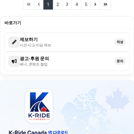
(current)
(next)
(last)
1
2
3
4
5
바로가기
제보하기
작성
사건·사고·미담 제보
광고·후원 문의
문의
배너, 콘텐츠 협업