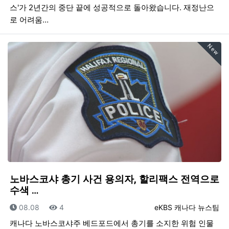
스'가 2년간의 중단 끝에 성공적으로 돌아왔습니다. 재정난으
로 어려움…
New
노바스코샤 총기 사건 용의자, 할리팩스 전역으로
수색 …
등록일
조회
등록자
08.08
4
eKBS 캐나다 뉴스팀
캐나다 노바스코샤주 베드포드에서 총기를 소지한 위험 인물