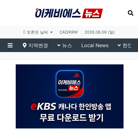
토론토 날씨
|
CAD/KRW
|
2026.08.09 (일)
지역변경
뉴스
Local News
한인생
메뉴
eKBS News