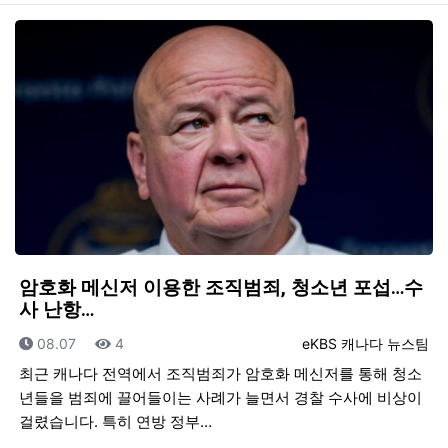
암호화 메신저 이용한 조직범죄, 청소년 포섭…수
사 난항…
등록일
조회
등록자
08.07
4
eKBS 캐나다 뉴스팀
최근 캐나다 전역에서 조직범죄가 암호화 메신저를 통해 청소
년들을 범죄에 끌어들이는 사례가 늘면서 경찰 수사에 비상이
걸렸습니다. 특히 연방 정부…