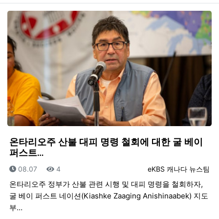
온타리오주 산불 대피 명령 철회에 대한 굴 베이
퍼스트…
등록일
조회
등록자
08.07
4
eKBS 캐나다 뉴스팀
온타리오주 정부가 산불 관련 시행 및 대피 명령을 철회하자,
굴 베이 퍼스트 네이션(Kiashke Zaaging Anishinaabek) 지도
부…