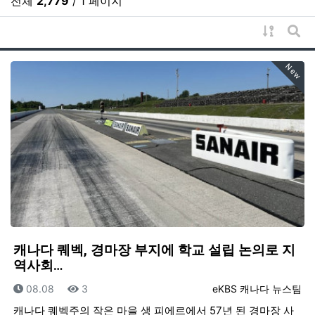
전체
2,779
/ 1 페이지
게시물 
게시
New
캐나다 퀘벡, 경마장 부지에 학교 설립 논의로 지
역사회…
등록일
조회
등록자
08.08
3
eKBS 캐나다 뉴스팀
캐나다 퀘벡주의 작은 마을 생 피에르에서 57년 된 경마장 사