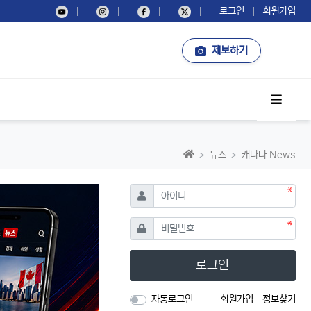
로그인
회원가입
제보하기
사이드
홈으로
뉴스
캐나다 News
필수
아이디
필수
비밀번호
로그인
자동로그인
회원가입
정보찾기