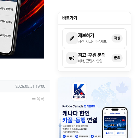
바로가기
제보하기
작성
사건·사고·미담 제보
광고·후원 문의
문의
배너, 콘텐츠 협업
작성일
2026.05.31 19:00
목록