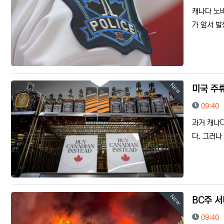
캐나다 노
가 앞서 발
New
미국 주
등록일
09:40
과거 캐나
다. 그러나
New
BC주 서
등록일
09:40