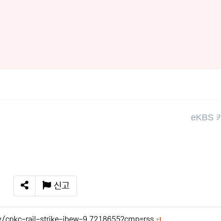
eKBS
신고
SNS 공유
회 연결
y/cpkc-rail-strike-ibew-9.7218655?cmp=rss
1