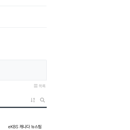
목록
게시물 정렬
게시판 검색
등록자
eKBS 캐나다 뉴스팀