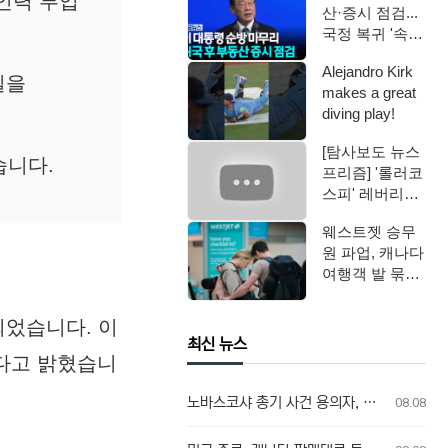
 인력 투입
산·증시 점검...
국정 복귀 '속도'
/ YTN
Alejandro Kirk
질을
makes a great
diving play!
[탐사보도 뉴스
습니다.
프리즘] '롤러코
스피' 레버리지
ETF / 연합뉴스
웨스트젯 승무
TV (Yo…
원 파업, 캐나다
여행객 발 묶였
다
되었습니다. 이
최신 뉴스
했다고 밝혔습니
노바스코샤 총기 사건 용의자, 할리팩스 전역으로 수색 확대
08.08