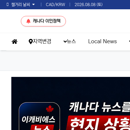
토론토 날씨
|
CAD/KRW
|
2026.08.08 (토)
캐나다 이민정책
메인 메뉴
지역변경
뉴스
Local News
홈으로
eKBS News