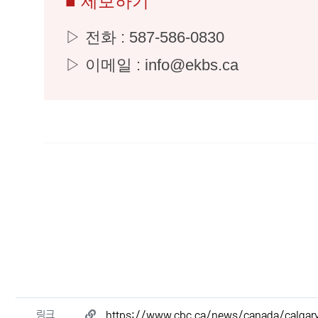
■ 제보하기
▷ 전화 : 587-586-0830
▷ 이메일 : info@ekbs.ca
관련자료
링크
https://www.cbc.ca/news/canada/calgar