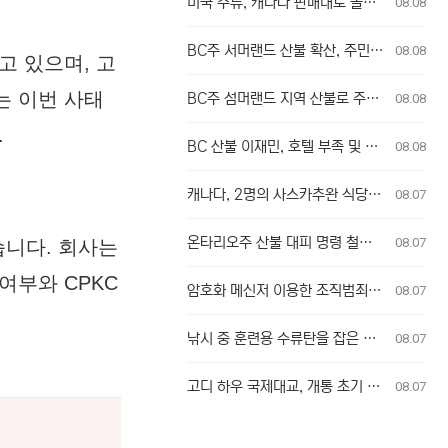
미국 주류, 캐나다 판매대로 돌아올까? 소비자 관심 식었나
08.08
BC주 서머랜드 산불 확산, 주민 전원 대피 명령
08.08
고 있으며, 고
는 이번 사태
BC주 섬머랜드 지역 산불로 주민 전원 대피 명령
08.08
.
BC 산불 이재민, 호텔 부족 및 긴급 지원 지연 겪어
08.08
캐나다, 2명의 사스카추완 식당 업주, 방글라데시 여성 인신매매 유죄 판결
08.07
온타리오주 산불 대피 명령 철회에 대한 굴 베이 퍼스트 네이션의 강력 반발
08.07
습니다. 회사는
여부와 CPKC
암호화 메신저 이용한 조직범죄, 청소년 포섭…수사 난항 예고
08.07
낚시 중 훈련용 수류탄을 잡은 남성
08.07
고디 하우 국제대교, 개통 초기 이용객 이중 요금 청구 의혹 제기
08.07