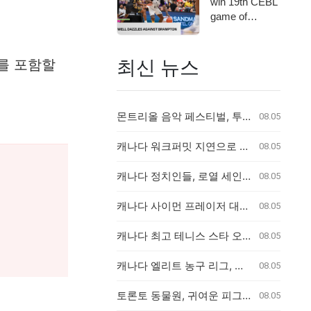
win 19th CEBL
game of
seaso…
최신 뉴스
를 포함할
.
몬트리올 음악 페스티벌, 투명 가방 규정에 팬들 불만
08.05
캐나다 워크퍼밋 지연으로 2만 달러 출산 비용 부담 위기 퀘벡 커플
08.05
캐나다 정치인들, 로열 세인트 존스 레가타에 총집결
08.05
캐나다 사이먼 프레이저 대학, 48명의 신입생으로 새 의과대학 개교
08.05
캐나다 최고 테니스 스타 오제-알리아심, 훈련 중 허리 부상으로 내셔널 오픈 기권
08.05
캐나다 엘리트 농구 리그, 예상 밖의 전력 누수로 우승 경쟁 판도 변화
08.05
토론토 동물원, 귀여운 피그미 하마 새끼 탄생
08.05