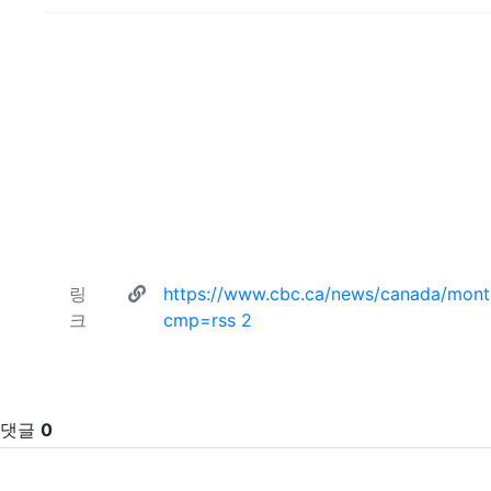
관련자료
링
https://www.cbc.ca/news/canada/montre
회 연결
크
cmp=rss
2
댓글
0