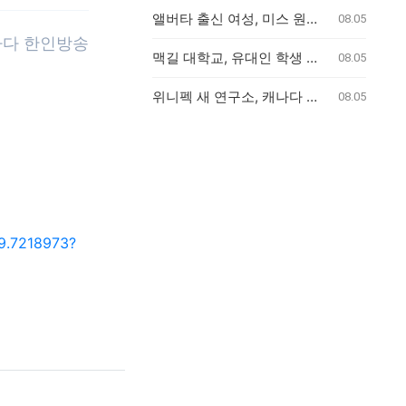
앨버타 출신 여성, 미스 원주민 캐나다 왕관 차지
08.05
나다 한인방송
맥길 대학교, 유대인 학생 보호 소홀 혐의 집단 소송 승인
08.05
위니펙 새 연구소, 캐나다 백신 연구 강화 및 팬데믹 대비 역량 확충에 기여
08.05
-9.7218973?