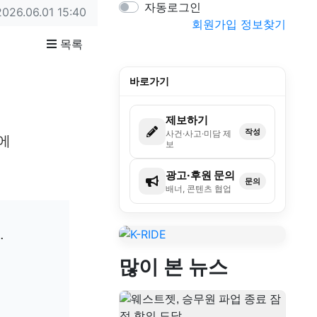
자동로그인
작성일
2026.06.01 15:40
회원가입
정보찾기
목록
바로가기
제보하기
작성
사건·사고·미담 제
에
보
광고·후원 문의
문의
배너, 콘텐츠 협업
.
많이 본 뉴스