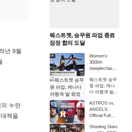
웨스트젯, 승무원 파업 종료
잠정 합의 도달
작년 9월
Women's
을
3000m
steeplechase
final on Day 6
웨스트젯 승무
…
원 파업, 캐나
다 여행객 발
묶였다
ASTROS vs.
세의 누란
ANGELS:
 대책을
Official Full
Game High…
Shooting Stars