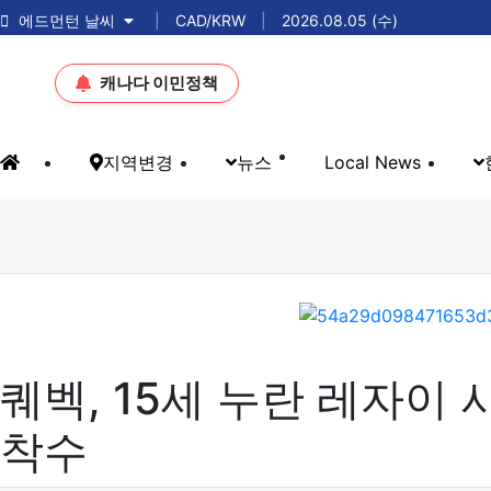
밴쿠버 날씨
|
CAD/KRW
|
2026.08.05 (수)
캐나다 이민정책
메인 메뉴
지역변경
뉴스
Local News
홈으로
eKBS News
퀘벡, 15세 누란 레자이
착수