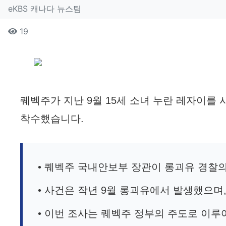
작성자 정보
작성
eKBS 캐나다 뉴스팀
컨텐츠 정보
조회
19
본문
퀘벡주가 지난 9월 15세 소녀 누란 레자이를
착수했습니다.
• 퀘벡주 국내안보부 장관이 롱괴유 경찰의
• 사건은 작년 9월 롱괴유에서 발생했으며
• 이번 조사는 퀘벡주 정부의 주도로 이루