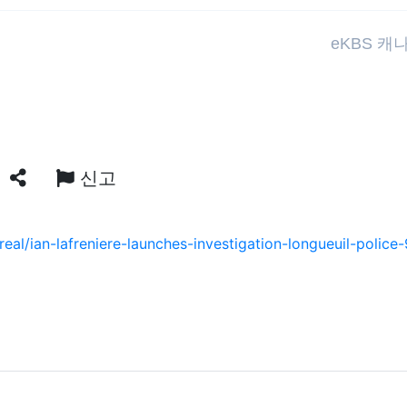
eKBS 캐
신고
SNS 공유
al/ian-lafreniere-launches-investigation-longueuil-police