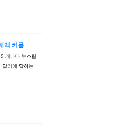
퀘벡 커플
록자
BS 캐나다 뉴스팀
만 달러에 달하는