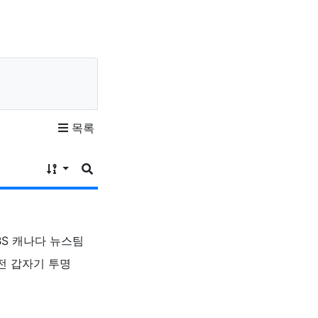
목록
게시물 정렬
게시판 검색
록자
BS 캐나다 뉴스팀
 전 갑자기 투명