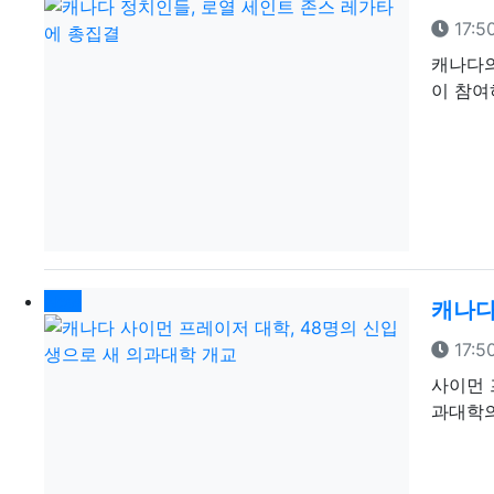
등록
17:5
캐나다의
이 참여
New
캐나다
등록
17:5
사이먼 프
과대학의