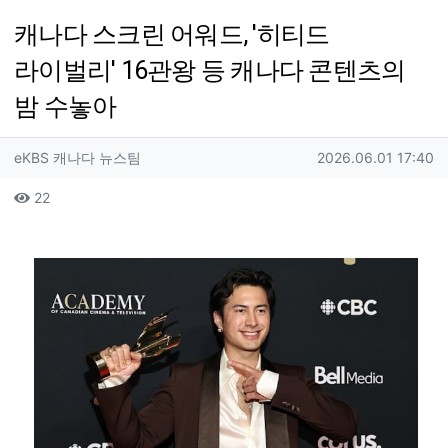
캐나다 스크린 어워드, '히티드
라이벌리' 16관왕 등 캐나다 콘텐츠의
밤 수놓아
작성자 정보
작성
작성일
eKBS 캐나다 뉴스팀
2026.06.01 17:40
컨텐츠 정보
조회
22
본문