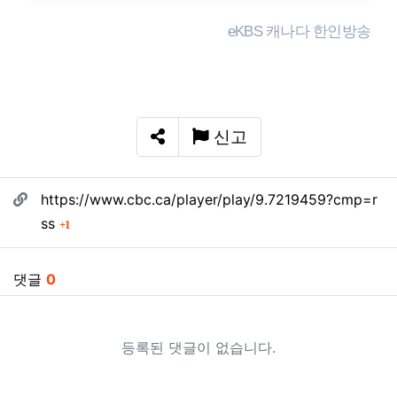
eKBS 캐나다 한인방송
신고
SNS 공유
관련자료
https://www.cbc.ca/player/play/9.7219459?cmp=r
회 연결
ss
1
댓글
0
등록된 댓글이 없습니다.