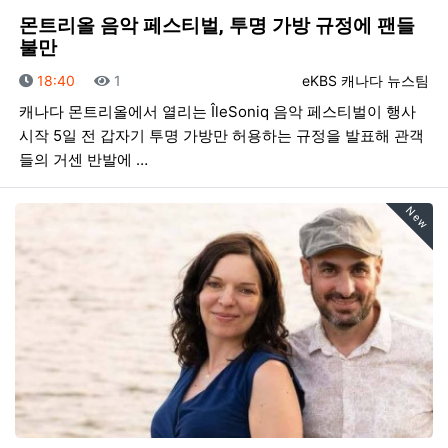
몬트리올 음악 페스티벌, 투명 가방 규정에 팬들
불만
등록일
조회
등록자
18:40
1
eKBS 캐나다 뉴스팀
캐나다 몬트리올에서 열리는 ÎleSoniq 음악 페스티벌이 행사
시작 5일 전 갑자기 투명 가방만 허용하는 규정을 발표해 관객
들의 거센 반발에 …
New