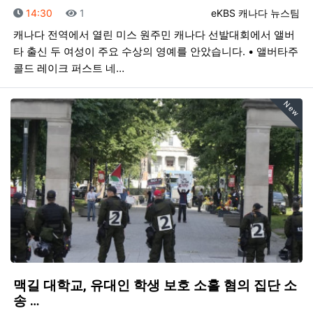
등록일
조회
등록자
14:30
1
eKBS 캐나다 뉴스팀
캐나다 전역에서 열린 미스 원주민 캐나다 선발대회에서 앨버
타 출신 두 여성이 주요 수상의 영예를 안았습니다. • 앨버타주
콜드 레이크 퍼스트 네…
New
맥길 대학교, 유대인 학생 보호 소홀 혐의 집단 소
송 …