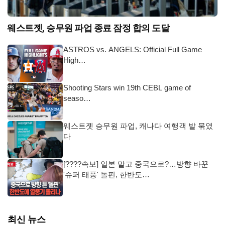
웨스트젯, 승무원 파업 종료 잠정 합의 도달
ASTROS vs. ANGELS: Official Full Game
High…
Shooting Stars win 19th CEBL game of
seaso…
웨스트젯 승무원 파업, 캐나다 여행객 발 묶였
다
[????속보] 일본 말고 중국으로?…방향 바꾼
'슈퍼 태풍' 돌핀, 한반도…
최신 뉴스