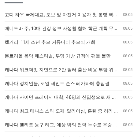
고디 하우 국제대교, 도보 및 자전거 이용자 첫 통행 역사 새기다
08.05
매니토바 주, 10대 건강 정보 사생활 침해 학군 계획 무효화
08.05
캘거리, 11세 소년 추모 커뮤니티 추모식 개최
08.05
몬트리올 음악 페스티벌, 투명 가방 규정에 팬들 불만
08.05
캐나다 워크퍼밋 지연으로 2만 달러 출산 비용 부담 위기 퀘벡 커플
08.05
캐나다 정치인들, 로열 세인트 존스 레가타에 총집결
08.05
캐나다 사이먼 프레이저 대학, 48명의 신입생으로 새 의과대학 개교
08.05
캐나다 최고 테니스 스타 오제-알리아심, 훈련 중 허리 부상으로 내셔널 오픈 기권
08.05
캐나다 엘리트 농구 리그, 예상 밖의 전력 누수로 우승 경쟁 판도 변화
08.05