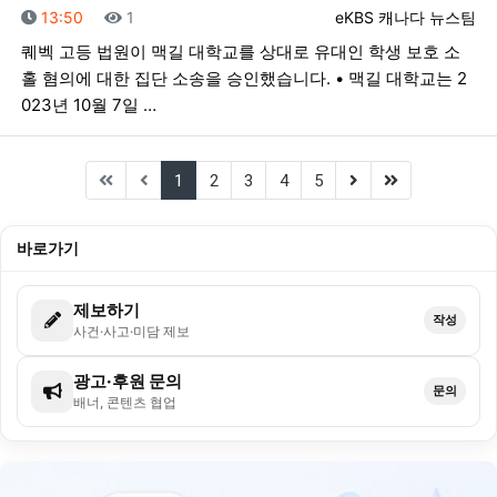
등록일
조회
등록자
13:50
1
eKBS 캐나다 뉴스팀
퀘벡 고등 법원이 맥길 대학교를 상대로 유대인 학생 보호 소
홀 혐의에 대한 집단 소송을 승인했습니다. • 맥길 대학교는 2
023년 10월 7일 …
(current)
(next)
(last)
1
2
3
4
5
바로가기
제보하기
작성
사건·사고·미담 제보
광고·후원 문의
문의
배너, 콘텐츠 협업