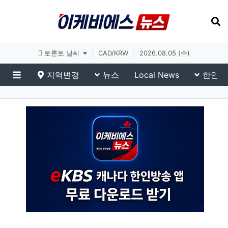
토론토 날씨
|
CAD/KRW
|
2026.08.05 (수)
지역변경
뉴스
Local News
한인생
메뉴
eKBS News