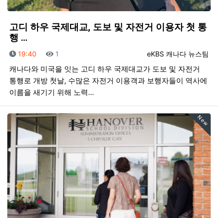
고디 하우 국제대교, 도보 및 자전거 이용자 첫 통
행 …
등록일
조회
등록자
19:40
1
eKBS 캐나다 뉴스팀
캐나다와 미국을 잇는 고디 하우 국제대교가 도보 및 자전거
통행로 개방 첫날, 수많은 자전거 이용객과 보행자들이 역사에
이름을 새기기 위해 노력…
New