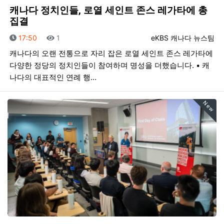
캐나다 정치인들, 로열 세인트 존스 레가타에 총
집결
등록일
조회
등록자
17:50
1
eKBS 캐나다 뉴스팀
캐나다의 오랜 전통으로 자리 잡은 로열 세인트 존스 레가타에
다양한 정당의 정치인들이 참여하며 명성을 더했습니다. • 캐
나다의 대표적인 연례 행…
New