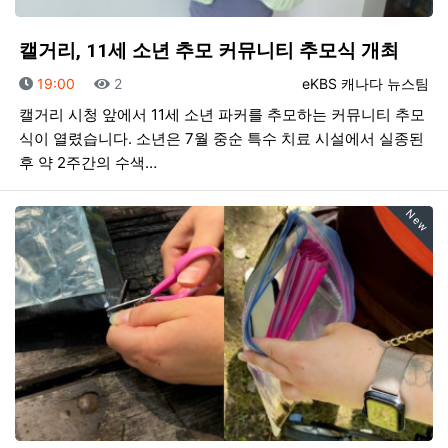
캘거리, 11세 소년 추모 커뮤니티 추모식 개최
등록일
조회
등록자
19:00
2
eKBS 캐나다 뉴스팀
캘거리 시청 앞에서 11세 소년 파커를 추모하는 커뮤니티 추모
식이 열렸습니다. 소년은 7월 중순 특수 치료 시설에서 실종된
후 약 2주간의 수색…
New