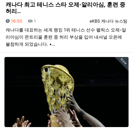
캐나다 최고 테니스 스타 오제-알리아심, 훈련 중
허리…
등록일
조회
등록자
16:50
1
eKBS 캐나다 뉴스팀
캐나다를 대표하는 세계 랭킹 1위 테니스 선수 펠릭스 오제-알
리아심이 몬트리올 훈련 중 허리 부상을 입어 내셔널 오픈에
불참하게 되었습니다. •…
New