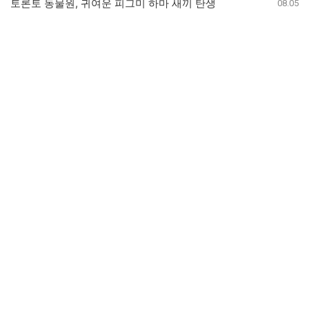
토론토 동물원, 귀여운 피그미 하마 새끼 탄생
08.05