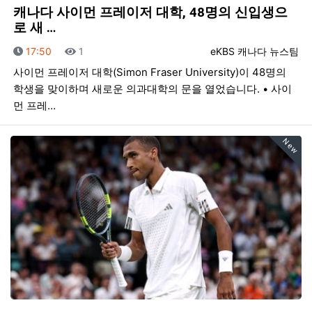
캐나다 사이먼 프레이저 대학, 48명의 신입생으
로 새 …
등록일
조회
등록자
17:50
1
eKBS 캐나다 뉴스팀
사이먼 프레이저 대학(Simon Fraser University)이 48명의
학생을 맞이하며 새로운 의과대학의 문을 열었습니다. • 사이
먼 프레…
New