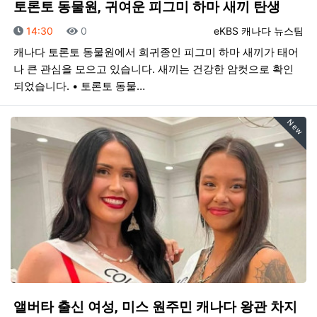
토론토 동물원, 귀여운 피그미 하마 새끼 탄생
등록일
조회
등록자
14:30
0
eKBS 캐나다 뉴스팀
캐나다 토론토 동물원에서 희귀종인 피그미 하마 새끼가 태어
나 큰 관심을 모으고 있습니다. 새끼는 건강한 암컷으로 확인
되었습니다. • 토론토 동물…
New
앨버타 출신 여성, 미스 원주민 캐나다 왕관 차지