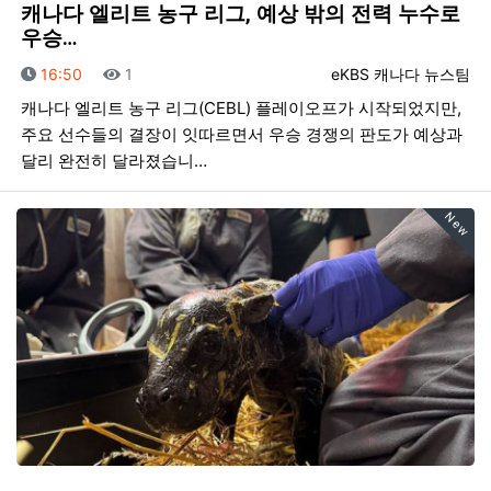
캐나다 엘리트 농구 리그, 예상 밖의 전력 누수로
우승…
등록일
조회
등록자
16:50
1
eKBS 캐나다 뉴스팀
캐나다 엘리트 농구 리그(CEBL) 플레이오프가 시작되었지만,
주요 선수들의 결장이 잇따르면서 우승 경쟁의 판도가 예상과
달리 완전히 달라졌습니…
New