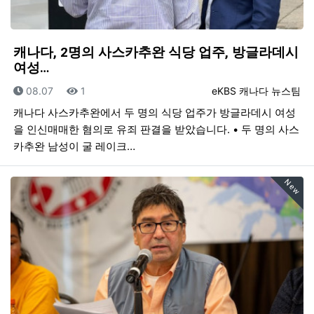
캐나다, 2명의 사스카추완 식당 업주, 방글라데시
여성…
등록일
조회
등록자
08.07
1
eKBS 캐나다 뉴스팀
캐나다 사스카추완에서 두 명의 식당 업주가 방글라데시 여성
을 인신매매한 혐의로 유죄 판결을 받았습니다. • 두 명의 사스
카추완 남성이 굴 레이크…
New