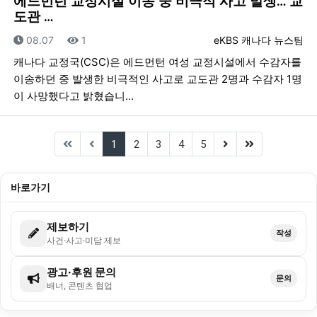
에드먼턴 교정시설 이송 중 비극적 사고 발생… 교
도관 …
등록일
조회
등록자
08.07
1
eKBS 캐나다 뉴스팀
캐나다 교정국(CSC)은 에드먼턴 여성 교정시설에서 수감자를
이송하던 중 발생한 비극적인 사고로 교도관 2명과 수감자 1명
이 사망했다고 밝혔습니…
(current)
(next)
(last)
1
2
3
4
5
바로가기
제보하기
작성
사건·사고·미담 제보
광고·후원 문의
문의
배너, 콘텐츠 협업