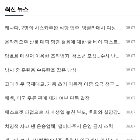
최신 뉴스
캐나다, 2명의 사스카추완 식당 업주, 방글라데시 여성 인신매매 유죄 판결
08.07
온타리오주 산불 대피 명령 철회에 대한 굴 베이 퍼스트 네이션의 강력 반발
08.07
암호화 메신저 이용한 조직범죄, 청소년 포섭…수사 난항 예고
08.07
낚시 중 훈련용 수류탄을 잡은 남성
08.07
고디 하우 국제대교, 개통 초기 이용객 이중 요금 청구 의혹 제기
08.07
퀘벡, 미국 주류 판매 재개 여부 단독 결정
08.07
웨스트젯 파업으로 자녀 생일 놓친 부모, 후회와 실망감 호소
08.07
치명적 사고 낸 운송업체, 앨버타주서 운영 금지 조치
08.07