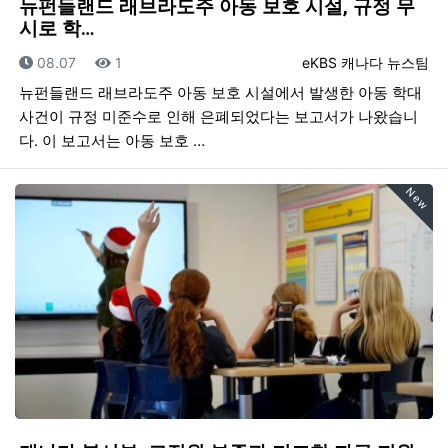
뉴펀들랜드 래브라도주 아동 보호 시설, 규정 무
시로 학…
등록일
조회
등록자
08.07
1
eKBS 캐나다 뉴스팀
뉴펀들랜드 래브라도주 아동 보호 시설에서 발생한 아동 학대
사건이 규정 미준수로 인해 은폐되었다는 보고서가 나왔습니
다. 이 보고서는 아동 보호 …
New