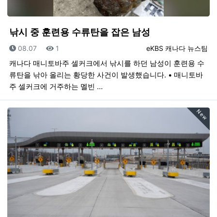
낚시 중 훈련용 수류탄을 잡은 남성
등록일
조회
등록자
08.07
1
eKBS 캐나다 뉴스팀
캐나다 매니토바주 셀커크에서 낚시를 하던 남성이 훈련용 수
류탄을 낚아 올리는 황당한 사건이 발생했습니다. • 매니토바
주 셀커크에 거주하는 멜빈 …
New