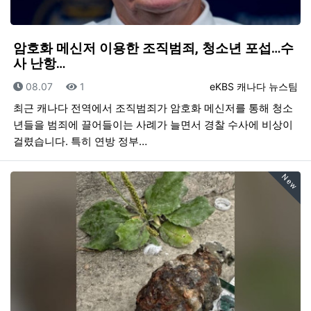
암호화 메신저 이용한 조직범죄, 청소년 포섭…수
사 난항…
등록일
조회
등록자
08.07
1
eKBS 캐나다 뉴스팀
최근 캐나다 전역에서 조직범죄가 암호화 메신저를 통해 청소
년들을 범죄에 끌어들이는 사례가 늘면서 경찰 수사에 비상이
걸렸습니다. 특히 연방 정부…
New