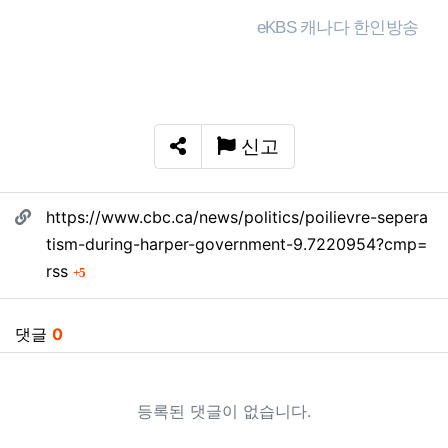
eKBS 캐나다 한인방송
신고
SNS 공유
관련자료
https://www.cbc.ca/news/politics/poilievre-sepera
tism-during-harper-government-9.7220954?cmp=
회 연결
rss
5
댓글
0
등록된 댓글이 없습니다.