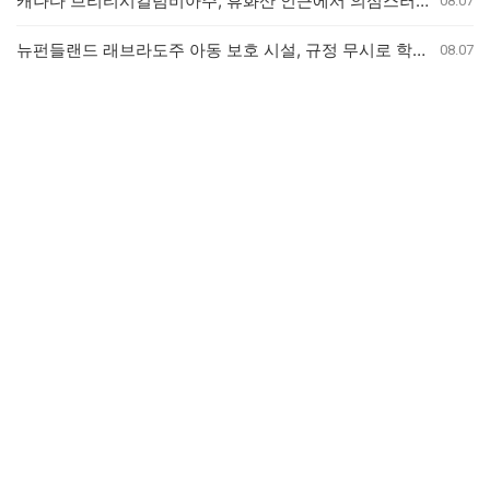
캐나다 브리티시컬럼비아주, 휴화산 인근에서 의심스러운 산불 잇따라 발생
08.07
뉴펀들랜드 래브라도주 아동 보호 시설, 규정 무시로 학대 사건 은폐 의혹
08.07