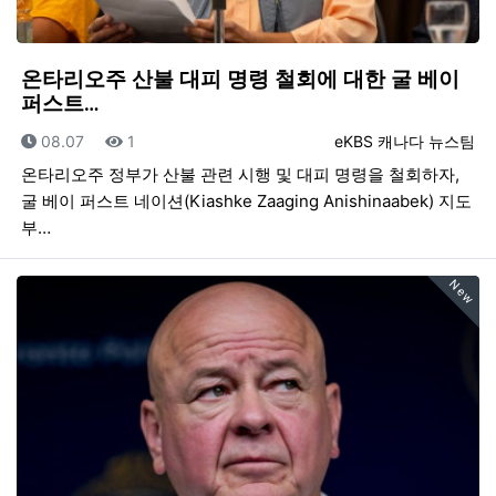
온타리오주 산불 대피 명령 철회에 대한 굴 베이
퍼스트…
등록일
조회
등록자
08.07
1
eKBS 캐나다 뉴스팀
온타리오주 정부가 산불 관련 시행 및 대피 명령을 철회하자,
굴 베이 퍼스트 네이션(Kiashke Zaaging Anishinaabek) 지도
부…
New