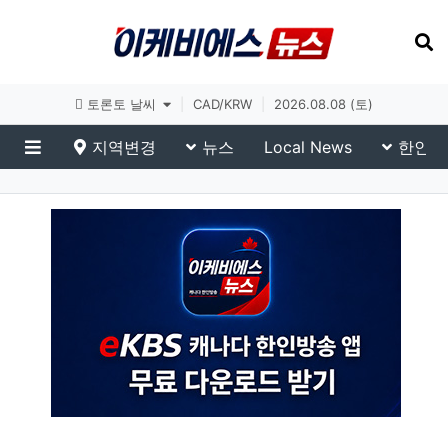
토론토 날씨
|
CAD/KRW
|
2026.08.08 (토)
지역변경
뉴스
Local News
한인생
메뉴
eKBS News