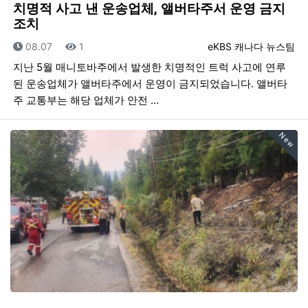
치명적 사고 낸 운송업체, 앨버타주서 운영 금지
조치
등록일
조회
등록자
08.07
1
eKBS 캐나다 뉴스팀
지난 5월 매니토바주에서 발생한 치명적인 트럭 사고에 연루
된 운송업체가 앨버타주에서 운영이 금지되었습니다. 앨버타
주 교통부는 해당 업체가 안전 …
New