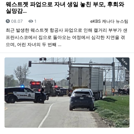
웨스트젯 파업으로 자녀 생일 놓친 부모, 후회와
실망감…
등록일
조회
등록자
08.07
1
eKBS 캐나다 뉴스팀
최근 발생한 웨스트젯 항공사 파업으로 인해 캘거리 부부가 샌
프란시스코에서 집으로 돌아오는 여정에서 심각한 지연을 겪
으며, 어린 자녀의 두 번째 …
New