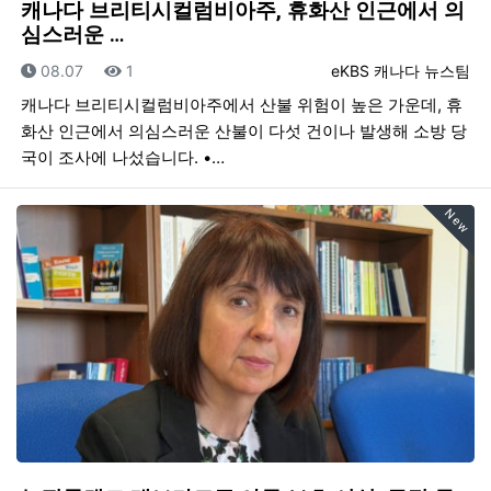
캐나다 브리티시컬럼비아주, 휴화산 인근에서 의
심스러운 …
등록일
조회
등록자
08.07
1
eKBS 캐나다 뉴스팀
캐나다 브리티시컬럼비아주에서 산불 위험이 높은 가운데, 휴
화산 인근에서 의심스러운 산불이 다섯 건이나 발생해 소방 당
국이 조사에 나섰습니다. •…
New