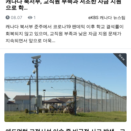
캐나다 북서부, 교직원 부족과 저조한 자금 지원
으로 학…
등록일
조회
등록자
08.07
1
eKBS 캐나다 뉴스팀
캐나다 북서부 준주에서 코로나19 팬데믹 이후 학교 결석률이
회복되지 않고 있으며, 교직원 부족과 낮은 자금 지원 문제가
지속되면서 앞으로 더욱…
New