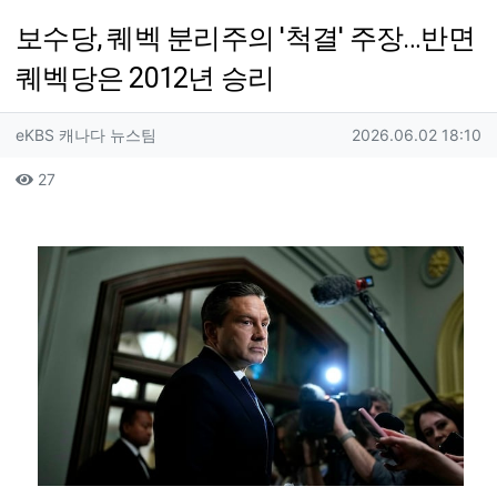
보수당, 퀘벡 분리주의 '척결' 주장…반면
퀘벡당은 2012년 승리
작성자 정보
작성
작성일
eKBS 캐나다 뉴스팀
2026.06.02 18:10
컨텐츠 정보
조회
27
본문