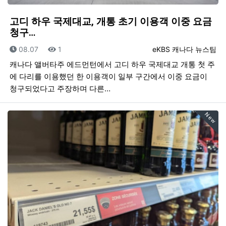
고디 하우 국제대교, 개통 초기 이용객 이중 요금
청구…
등록일
조회
등록자
08.07
1
eKBS 캐나다 뉴스팀
캐나다 앨버타주 에드먼턴에서 고디 하우 국제대교 개통 첫 주
에 다리를 이용했던 한 이용객이 일부 구간에서 이중 요금이
청구되었다고 주장하며 다른…
New