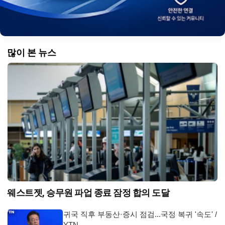
많이 본 뉴스
웨스트젯, 승무원 파업 종료 잠정 합의 도달
귀국 직후 부동산·증시 점검...국정 복귀 '속도' /
YTN