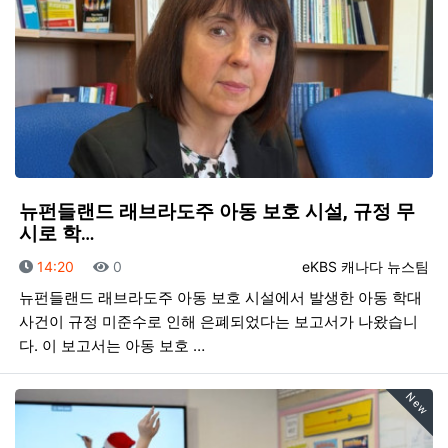
뉴펀들랜드 래브라도주 아동 보호 시설, 규정 무
시로 학…
등록일
조회
등록자
14:20
0
eKBS 캐나다 뉴스팀
뉴펀들랜드 래브라도주 아동 보호 시설에서 발생한 아동 학대
사건이 규정 미준수로 인해 은폐되었다는 보고서가 나왔습니
다. 이 보고서는 아동 보호 …
New