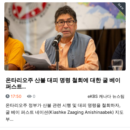
New
온타리오주 산불 대피 명령 철회에 대한 굴 베이
퍼스트…
등록일
조회
등록자
17:50
0
eKBS 캐나다 뉴스팀
온타리오주 정부가 산불 관련 시행 및 대피 명령을 철회하자,
굴 베이 퍼스트 네이션(Kiashke Zaaging Anishinaabek) 지도
부…