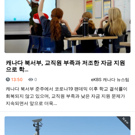
캐나다 북서부, 교직원 부족과 저조한 자금 지원
으로 학…
등록일
조회
등록자
13:50
0
eKBS 캐나다 뉴스팀
캐나다 북서부 준주에서 코로나19 팬데믹 이후 학교 결석률이
회복되지 않고 있으며, 교직원 부족과 낮은 자금 지원 문제가
지속되면서 앞으로 더욱…
New