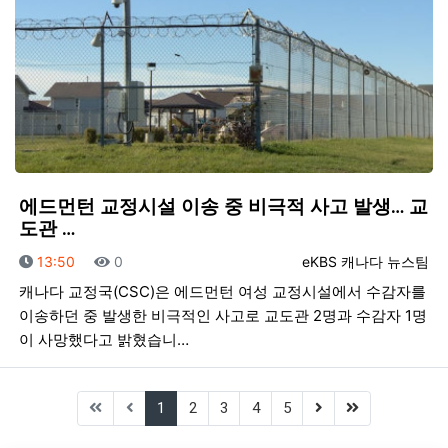
에드먼턴 교정시설 이송 중 비극적 사고 발생… 교
도관 …
등록일
조회
등록자
13:50
0
eKBS 캐나다 뉴스팀
캐나다 교정국(CSC)은 에드먼턴 여성 교정시설에서 수감자를
이송하던 중 발생한 비극적인 사고로 교도관 2명과 수감자 1명
이 사망했다고 밝혔습니…
(current)
(next)
(last)
1
2
3
4
5