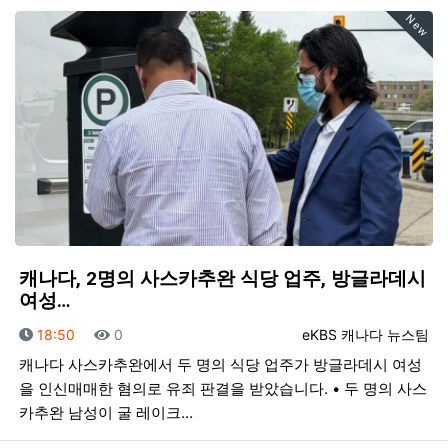
New
캐나다, 2명의 사스카추완 식당 업주, 방글라데시
여성…
등록일
조회
등록자
18:50
0
eKBS 캐나다 뉴스팀
캐나다 사스카추완에서 두 명의 식당 업주가 방글라데시 여성
을 인신매매한 혐의로 유죄 판결을 받았습니다. • 두 명의 사스
카추완 남성이 굴 레이크…