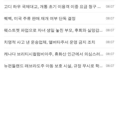
고디 하우 국제대교, 개통 초기 이용객 이중 요금 청구 의혹 제기
08.07
퀘벡, 미국 주류 판매 재개 여부 단독 결정
08.07
웨스트젯 파업으로 자녀 생일 놓친 부모, 후회와 실망감 호소
08.07
치명적 사고 낸 운송업체, 앨버타주서 운영 금지 조치
08.07
캐나다 브리티시컬럼비아주, 휴화산 인근에서 의심스러운 산불 잇따라 발생
08.07
뉴펀들랜드 래브라도주 아동 보호 시설, 규정 무시로 학대 사건 은폐 의혹
08.07