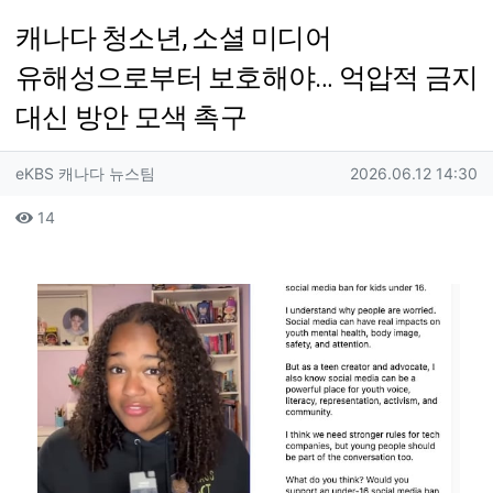
캐나다 청소년, 소셜 미디어
유해성으로부터 보호해야… 억압적 금지
대신 방안 모색 촉구
작성자 정보
작성
작성일
eKBS 캐나다 뉴스팀
2026.06.12 14:30
컨텐츠 정보
조회
14
본문