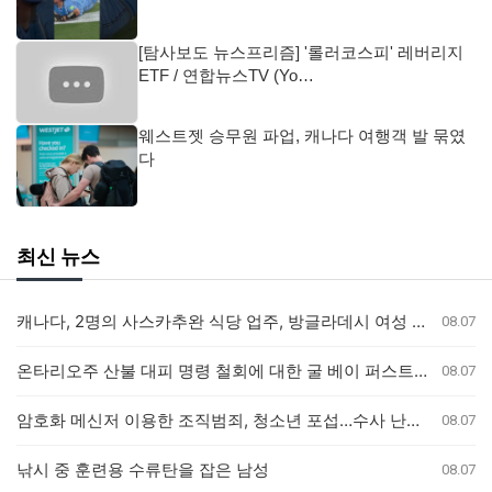
[탐사보도 뉴스프리즘] '롤러코스피' 레버리지
ETF / 연합뉴스TV (Yo…
웨스트젯 승무원 파업, 캐나다 여행객 발 묶였
다
최신 뉴스
캐나다, 2명의 사스카추완 식당 업주, 방글라데시 여성 인신매매 유죄 판결
08.07
온타리오주 산불 대피 명령 철회에 대한 굴 베이 퍼스트 네이션의 강력 반발
08.07
암호화 메신저 이용한 조직범죄, 청소년 포섭…수사 난항 예고
08.07
낚시 중 훈련용 수류탄을 잡은 남성
08.07