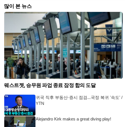
많이 본 뉴스
웨스트젯, 승무원 파업 종료 잠정 합의 도달
귀국 직후 부동산·증시 점검...국정 복귀 '속도' /
YTN
Alejandro Kirk makes a great diving play!