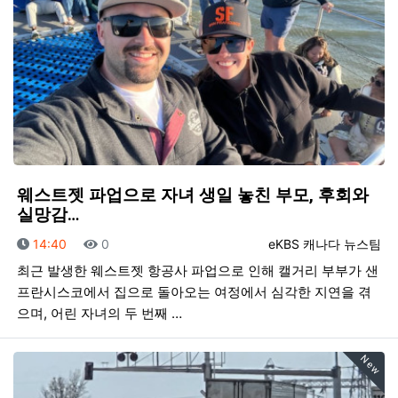
웨스트젯 파업으로 자녀 생일 놓친 부모, 후회와
실망감…
등록일
조회
등록자
14:40
0
eKBS 캐나다 뉴스팀
최근 발생한 웨스트젯 항공사 파업으로 인해 캘거리 부부가 샌
프란시스코에서 집으로 돌아오는 여정에서 심각한 지연을 겪
으며, 어린 자녀의 두 번째 …
New