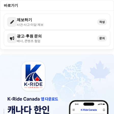
바로가기
제보하기
작성
사건·사고·미담 제보
광고·후원 문의
문의
배너, 콘텐츠 협업