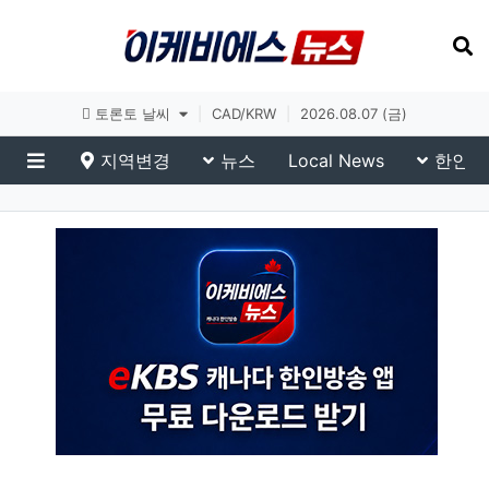
토론토 날씨
|
CAD/KRW
|
2026.08.07 (금)
지역변경
뉴스
Local News
한인생
메뉴
eKBS News