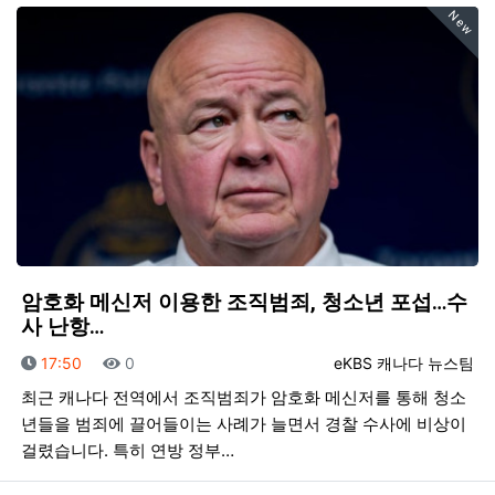
New
암호화 메신저 이용한 조직범죄, 청소년 포섭…수
사 난항…
등록일
조회
등록자
17:50
0
eKBS 캐나다 뉴스팀
최근 캐나다 전역에서 조직범죄가 암호화 메신저를 통해 청소
년들을 범죄에 끌어들이는 사례가 늘면서 경찰 수사에 비상이
걸렸습니다. 특히 연방 정부…