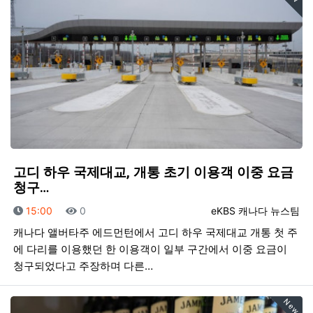
고디 하우 국제대교, 개통 초기 이용객 이중 요금
청구…
등록일
조회
등록자
15:00
0
eKBS 캐나다 뉴스팀
캐나다 앨버타주 에드먼턴에서 고디 하우 국제대교 개통 첫 주
에 다리를 이용했던 한 이용객이 일부 구간에서 이중 요금이
청구되었다고 주장하며 다른…
New