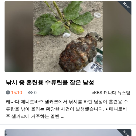
New
낚시 중 훈련용 수류탄을 잡은 남성
등록일
조회
등록자
15:10
0
eKBS 캐나다 뉴스팀
캐나다 매니토바주 셀커크에서 낚시를 하던 남성이 훈련용 수
류탄을 낚아 올리는 황당한 사건이 발생했습니다. • 매니토바
주 셀커크에 거주하는 멜빈 …
New