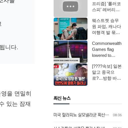
 조사를
프리즘] '롤러코
스피' 레버리지
ETF / 연합뉴스
웨스트젯 승무
TV (Yo…
고
원 파업, 캐나다
여행객 발 묶였
다
Commonwealth
상됩니다.
Games flag
lowered to
signify…
[????속보] 일본
말고 중국으
로?…방향 바꾼
'슈퍼 태풍' 돌
핀, 한반도…
운영을 면밀히
최신 뉴스
수 있는 잠재
미국 할라피뇨 살모넬라균 확산, 캐나다 연관성 없어
08.06