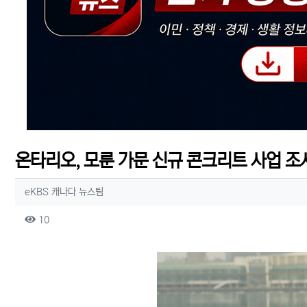
온타리오, 모룬 가문 신규 콘크리트 사업 조
작성자 정보
작성
eKBS 캐나다 뉴스팀
컨텐츠 정보
조회
10
본문