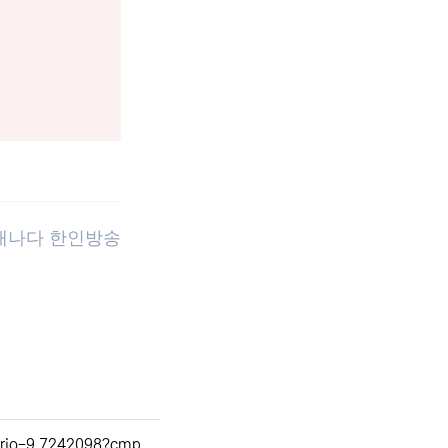
 캐나다 한인방송
ario-9.7242098?cmp