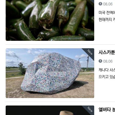
등록일
08.06
미국 전역
현재까지 
New
사스카툰
등록일
08.06
캐나다 사
으키고 있
New
앨버타 