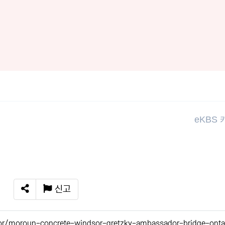
eKBS
신고
SNS 공유
r/moroun-concrete-windsor-gretzky-ambassador-bridge-ont