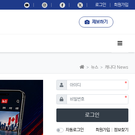
로그인
회원가입
제보하기
사이드
홈으로
뉴스
캐나다 News
필수
아이디
필수
비밀번호
로그인
자동로그인
회원가입
정보찾기