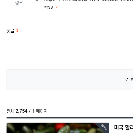
링크
회 연결
=rss
2
댓글
0
로그
전체
2,754
/ 1 페이지
New
미국 할