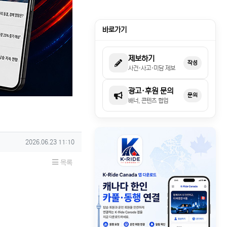
바로가기
제보하기
작성
사건·사고·미담 제보
광고·후원 문의
문의
배너, 콘텐츠 협업
작성일
2026.06.23 11:10
목록