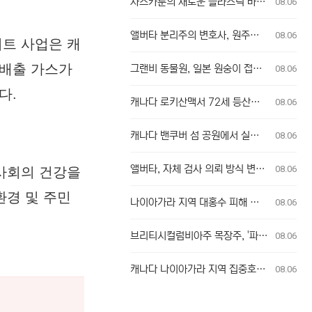
사스카툰의 새로운 플라스틱 바위 공공 예술 설치물, 시민들의 반응 엇갈려
08.06
앨버타 분리주의 변호사, 원주민 보호구역 신탁 관리인 직위 박탈 명령에 불복 항소
08.06
리트 사업은 캐
 배출 가스가
그랜비 동물원, 일본 원숭이 접촉 방문객에 주의 당부
08.06
다.
캐나다 로키산맥서 72세 등산객 맹견 공격받아 중상
08.06
캐나다 밴쿠버 섬 공원에서 실종자 발견
08.06
앨버타, 자체 검사 의뢰 방식 변경에 대한 우려 제기
08.06
 사회의 건강을
환경 및 주민
나이아가라 지역 대홍수 피해 현장 방문한 포드 온타리오 주총리, 재정 지원 발표는 없어
08.06
브리티시컬럼비아주 목장주, '파괴의 흔적' 브래들리 크릭 산불로 집 잃은 참상 증언
08.06
캐나다 나이아가라 지역 집중호우로 와인 산지 피해 속출
08.06