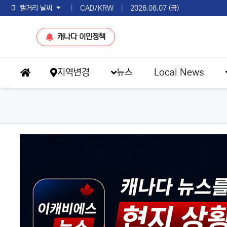
토론토 날씨
|
CAD/KRW
|
2026.08.07 (금)
캐나다 이민정책
메인 메뉴
지역변경
뉴스
Local News
홈으로
eKBS News