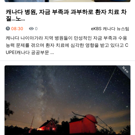
캐나다 병원, 자금 부족과 과부하로 환자 치료 차
질…노…
등록일
조회
등록자
08:30
0
eKBS 캐나다 뉴스팀
캐나다 나이아가라 지역 병원들이 만성적인 자금 부족과 수용
능력 문제를 겪으며 환자 치료에 심각한 영향을 받고 있다고 C
UPE(캐나다 공공부문 …
New