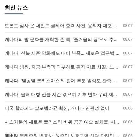
최신 뉴스
토론토 살사 온 세인트 클레어 총격 사건, 용의자 체포 발표 예정
08.07
캐나다의 밤 문화를 개척한 존 쿡, ‘즐거움의 왕’으로 추모받다
08.07
캐나다, 산불 시즌 악화에도 대비 부족... 새로운 접근법 필요
08.07
캐나다 병원, 자금 부족과 과부하로 환자 치료 차질…노조 "대책 마련 시급"
08.07
캐나다, '별똥별 크리스마스'와 함께 부분 일식도 관측 가능
08.07
캐나다, 올해 대형 산불 시즌 겪으며 기후 변화 우려 재점화
08.07
미국 할라피뇨 살모넬라균 확산, 캐나다 연관성 없어
08.06
사스카툰의 새로운 플라스틱 바위 공공 예술 설치물, 시민들의 반응 엇갈려
08.06
앨버타 분리주의 변호사, 원주민 보호구역 신탁 관리인 직위 박탈 명령에 불복 항소
08.06