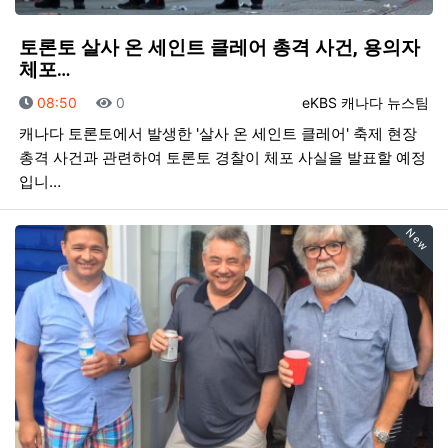
토론토 살사 온 세인트 클레어 총격 사건, 용의자
체포…
등록일
조회
등록자
08:50
0
eKBS 캐나다 뉴스팀
캐나다 토론토에서 발생한 '살사 온 세인트 클레어' 축제 현장
총격 사건과 관련하여 토론토 경찰이 체포 사실을 발표할 예정
입니…
New