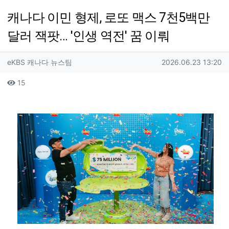
캐나다 이민 형제, 로또 맥스 7천5백만
달러 잭팟… '인생 역전' 꿈 이뤄
작성자 정보
작성
작성일
eKBS 캐나다 뉴스팀
2026.06.23 13:20
컨텐츠 정보
조회
15
본문