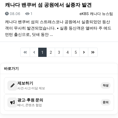
캐나다 밴쿠버 섬 공원에서 실종자 발견
등록일
조회
등록자
08.06
1
eKBS 캐나다 뉴스팀
캐나다 밴쿠버 섬의 스트래스코나 공원에서 실종되었던 등산
객이 무사히 발견되었습니다. • 실종 등산객은 앨버타 주 에드
먼턴 출신으로, 닷새 동안 …
(current)
(next)
(last)
1
2
3
4
5
바로가기
제보하기
작성
사건·사고·미담 제보
광고·후원 문의
문의
배너, 콘텐츠 협업