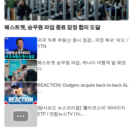
웨스트젯, 승무원 파업 종료 잠정 합의 도달
귀국 직후 부동산·증시 점검...국정 복귀 '속도' /
YTN
웨스트젯 승무원 파업, 캐나다 여행객 발 묶였
다
REACTION: Dodgers acquire back-to-back AL
…
[탐사보도 뉴스프리즘] '롤러코스피' 레버리지
ETF / 연합뉴스TV (Yo…