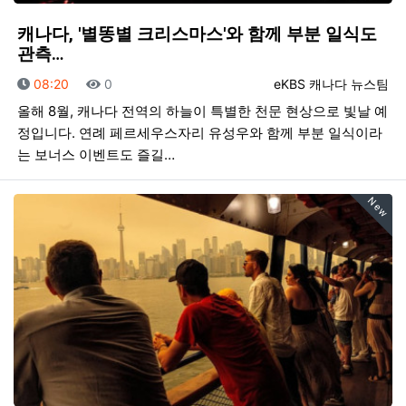
캐나다, '별똥별 크리스마스'와 함께 부분 일식도
관측…
등록일
조회
등록자
08:20
0
eKBS 캐나다 뉴스팀
올해 8월, 캐나다 전역의 하늘이 특별한 천문 현상으로 빛날 예
정입니다. 연례 페르세우스자리 유성우와 함께 부분 일식이라
는 보너스 이벤트도 즐길…
New