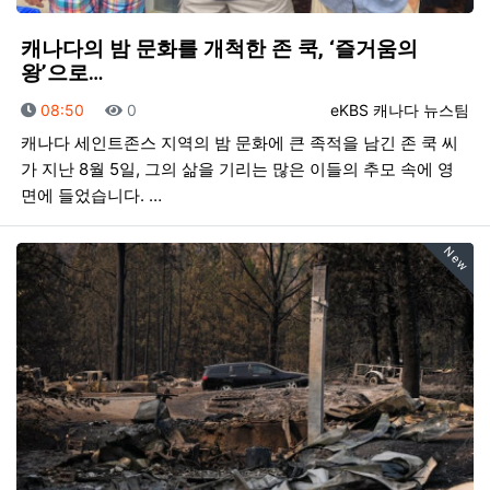
캐나다의 밤 문화를 개척한 존 쿡, ‘즐거움의
왕’으로…
등록일
조회
등록자
08:50
0
eKBS 캐나다 뉴스팀
캐나다 세인트존스 지역의 밤 문화에 큰 족적을 남긴 존 쿡 씨
가 지난 8월 5일, 그의 삶을 기리는 많은 이들의 추모 속에 영
면에 들었습니다. …
New