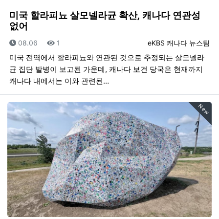
미국 할라피뇨 살모넬라균 확산, 캐나다 연관성
없어
등록일
조회
등록자
08.06
1
eKBS 캐나다 뉴스팀
미국 전역에서 할라피뇨와 연관된 것으로 추정되는 살모넬라
균 집단 발병이 보고된 가운데, 캐나다 보건 당국은 현재까지
캐나다 내에서는 이와 관련된…
New