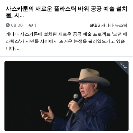
사스카툰의 새로운 플라스틱 바위 공공 예술 설치
물, 시…
등록일
조회
등록자
08.06
1
eKBS 캐나다 뉴스팀
캐나다 사스카툰에 설치된 새로운 공공 예술 프로젝트 '모던 에
라틱스'가 시민들 사이에서 뜨거운 논쟁을 불러일으키고 있습
니다. …
New