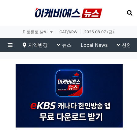
토론토 날씨
|
CAD/KRW
|
2026.08.07 (금)
지역변경
뉴스
Local News
한인생
메뉴
eKBS News