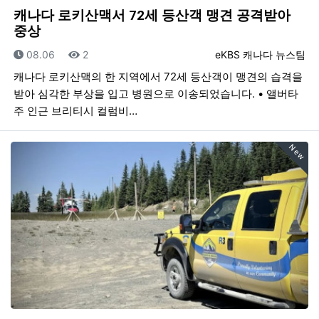
캐나다 로키산맥서 72세 등산객 맹견 공격받아
중상
등록일
조회
등록자
08.06
2
eKBS 캐나다 뉴스팀
캐나다 로키산맥의 한 지역에서 72세 등산객이 맹견의 습격을
받아 심각한 부상을 입고 병원으로 이송되었습니다. • 앨버타
주 인근 브리티시 컬럼비…
New