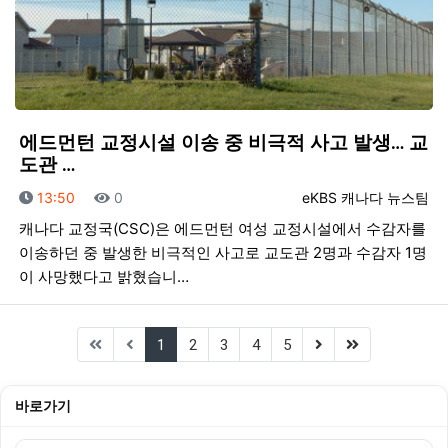
에드먼턴 교정시설 이송 중 비극적 사고 발생… 교
도관 …
등록일
조회
등록자
13:50
0
eKBS 캐나다 뉴스팀
캐나다 교정국(CSC)은 에드먼턴 여성 교정시설에서 수감자를
이송하던 중 발생한 비극적인 사고로 교도관 2명과 수감자 1명
이 사망했다고 밝혔습니…
(current)
(next)
(last)
1
2
3
4
5
바로가기