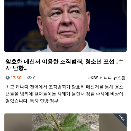
암호화 메신저 이용한 조직범죄, 청소년 포섭…수
사 난항…
등록일
조회
등록자
17:50
0
eKBS 캐나다 뉴스팀
최근 캐나다 전역에서 조직범죄가 암호화 메신저를 통해 청소
년들을 범죄에 끌어들이는 사례가 늘면서 경찰 수사에 비상이
걸렸습니다. 특히 연방 정부…
New