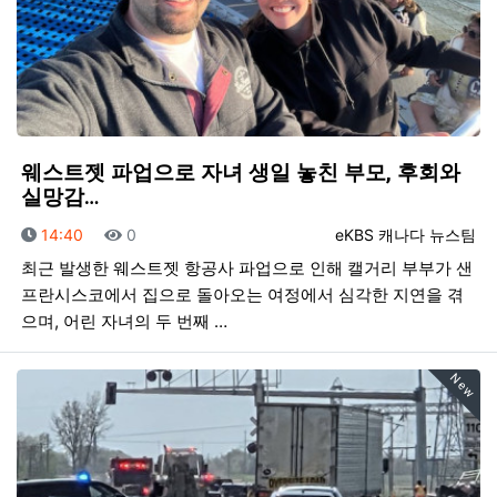
웨스트젯 파업으로 자녀 생일 놓친 부모, 후회와
실망감…
등록일
조회
등록자
14:40
0
eKBS 캐나다 뉴스팀
최근 발생한 웨스트젯 항공사 파업으로 인해 캘거리 부부가 샌
프란시스코에서 집으로 돌아오는 여정에서 심각한 지연을 겪
으며, 어린 자녀의 두 번째 …
New