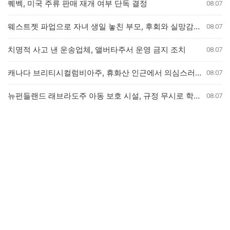
퀘벡, 미국 주류 판매 재개 여부 단독 결정
08.07
웨스트젯 파업으로 자녀 생일 놓친 부모, 후회와 실망감 호소
08.07
치명적 사고 낸 운송업체, 앨버타주서 운영 금지 조치
08.07
캐나다 브리티시컬럼비아주, 휴화산 인근에서 의심스러운 산불 잇따라 발생
08.07
뉴펀들랜드 래브라도주 아동 보호 시설, 규정 무시로 학대 사건 은폐 의혹
08.07