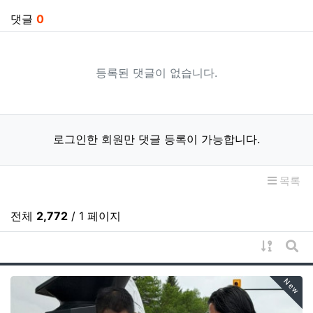
댓글
0
등록된 댓글이 없습니다.
로그인한 회원만 댓글 등록이 가능합니다.
목록
전체
2,772
/ 1 페이지
게시물 
게시
New