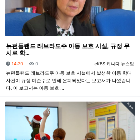
뉴펀들랜드 래브라도주 아동 보호 시설, 규정 무
시로 학…
등록일
조회
등록자
14:20
0
eKBS 캐나다 뉴스팀
뉴펀들랜드 래브라도주 아동 보호 시설에서 발생한 아동 학대
사건이 규정 미준수로 인해 은폐되었다는 보고서가 나왔습니
다. 이 보고서는 아동 보호 …
New