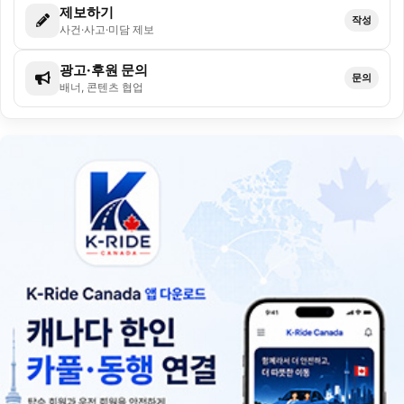
제보하기
작성
사건·사고·미담 제보
광고·후원 문의
문의
배너, 콘텐츠 협업