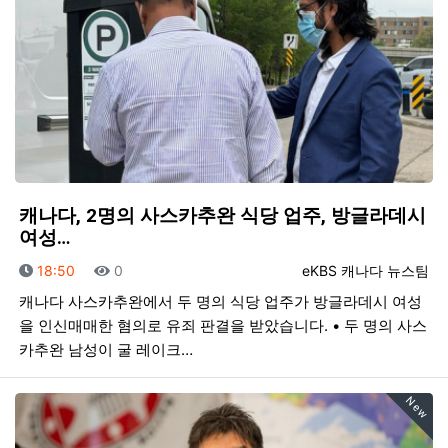
캐나다, 2명의 사스카추완 식당 업주, 방글라데시
여성…
등록일
조회
등록자
18:50
0
eKBS 캐나다 뉴스팀
캐나다 사스카추완에서 두 명의 식당 업주가 방글라데시 여성
을 인신매매한 혐의로 유죄 판결을 받았습니다. • 두 명의 사스
카추완 남성이 굴 레이크…
New