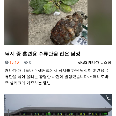
낚시 중 훈련용 수류탄을 잡은 남성
등록일
조회
등록자
15:10
0
eKBS 캐나다 뉴스팀
캐나다 매니토바주 셀커크에서 낚시를 하던 남성이 훈련용 수
류탄을 낚아 올리는 황당한 사건이 발생했습니다. • 매니토바
주 셀커크에 거주하는 멜빈 …
New