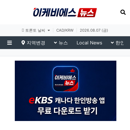
토론토 날씨
|
CAD/KRW
|
2026.08.07 (금)
지역변경
뉴스
Local News
한인생
메뉴
eKBS News