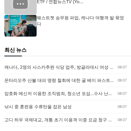
ETF / 연합뉴스TV (Yo…
웨스트젯 승무원 파업, 캐나다 여행객 발 묶였
다
최신 뉴스
캐나다, 2명의 사스카추완 식당 업주, 방글라데시 여성 인신매매 유죄 판결
08.07
온타리오주 산불 대피 명령 철회에 대한 굴 베이 퍼스트 네이션의 강력 반발
08.07
암호화 메신저 이용한 조직범죄, 청소년 포섭…수사 난항 예고
08.07
낚시 중 훈련용 수류탄을 잡은 남성
08.07
고디 하우 국제대교, 개통 초기 이용객 이중 요금 청구 의혹 제기
08.07