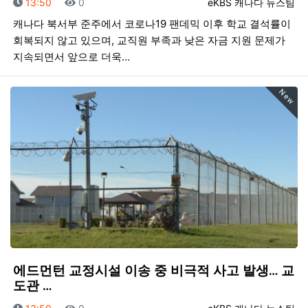
등록일
조회
등록자
13:50
0
eKBS 캐나다 뉴스팀
캐나다 북서부 준주에서 코로나19 팬데믹 이후 학교 결석률이
회복되지 않고 있으며, 교직원 부족과 낮은 자금 지원 문제가
지속되면서 앞으로 더욱…
New
에드먼턴 교정시설 이송 중 비극적 사고 발생… 교
도관 …
등록일
조회
등록자