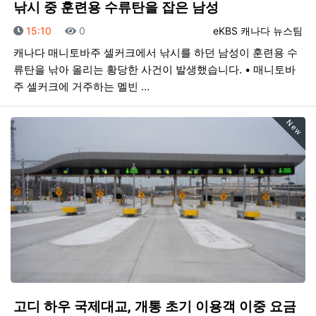
낚시 중 훈련용 수류탄을 잡은 남성
등록일
조회
등록자
15:10
0
eKBS 캐나다 뉴스팀
캐나다 매니토바주 셀커크에서 낚시를 하던 남성이 훈련용 수
류탄을 낚아 올리는 황당한 사건이 발생했습니다. • 매니토바
주 셀커크에 거주하는 멜빈 …
New
고디 하우 국제대교, 개통 초기 이용객 이중 요금