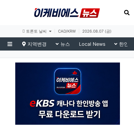
토론토 날씨
|
CAD/KRW
|
2026.08.07 (금)
지역변경
뉴스
Local News
한인생
메뉴
eKBS News