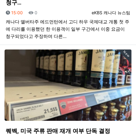
청구…
등록일
조회
등록자
15:00
0
eKBS 캐나다 뉴스팀
캐나다 앨버타주 에드먼턴에서 고디 하우 국제대교 개통 첫 주
에 다리를 이용했던 한 이용객이 일부 구간에서 이중 요금이
청구되었다고 주장하며 다른…
New
퀘벡, 미국 주류 판매 재개 여부 단독 결정