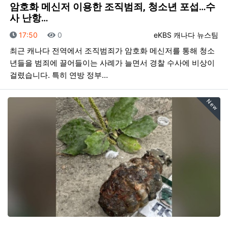
암호화 메신저 이용한 조직범죄, 청소년 포섭…수
사 난항…
등록일
조회
등록자
17:50
0
eKBS 캐나다 뉴스팀
최근 캐나다 전역에서 조직범죄가 암호화 메신저를 통해 청소
년들을 범죄에 끌어들이는 사례가 늘면서 경찰 수사에 비상이
걸렸습니다. 특히 연방 정부…
New