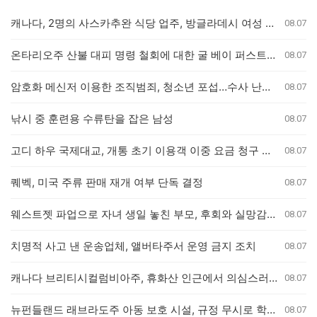
캐나다, 2명의 사스카추완 식당 업주, 방글라데시 여성 인신매매 유죄 판결
08.07
온타리오주 산불 대피 명령 철회에 대한 굴 베이 퍼스트 네이션의 강력 반발
08.07
암호화 메신저 이용한 조직범죄, 청소년 포섭…수사 난항 예고
08.07
낚시 중 훈련용 수류탄을 잡은 남성
08.07
고디 하우 국제대교, 개통 초기 이용객 이중 요금 청구 의혹 제기
08.07
퀘벡, 미국 주류 판매 재개 여부 단독 결정
08.07
웨스트젯 파업으로 자녀 생일 놓친 부모, 후회와 실망감 호소
08.07
치명적 사고 낸 운송업체, 앨버타주서 운영 금지 조치
08.07
캐나다 브리티시컬럼비아주, 휴화산 인근에서 의심스러운 산불 잇따라 발생
08.07
뉴펀들랜드 래브라도주 아동 보호 시설, 규정 무시로 학대 사건 은폐 의혹
08.07