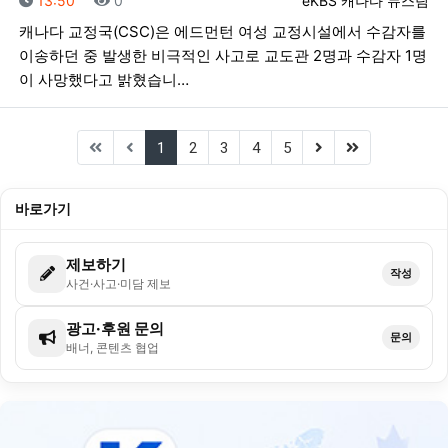
13:50
0
eKBS 캐나다 뉴스팀
캐나다 교정국(CSC)은 에드먼턴 여성 교정시설에서 수감자를
이송하던 중 발생한 비극적인 사고로 교도관 2명과 수감자 1명
이 사망했다고 밝혔습니…
(current)
(next)
(last)
1
2
3
4
5
바로가기
제보하기
작성
사건·사고·미담 제보
광고·후원 문의
문의
배너, 콘텐츠 협업