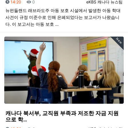
등록일
조회
등록자
14:20
0
eKBS 캐나다 뉴스팀
뉴펀들랜드 래브라도주 아동 보호 시설에서 발생한 아동 학대
사건이 규정 미준수로 인해 은폐되었다는 보고서가 나왔습니
다. 이 보고서는 아동 보호 …
New
캐나다 북서부, 교직원 부족과 저조한 자금 지원
으로 학…