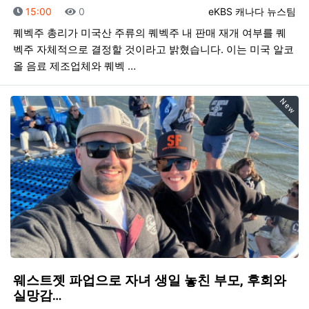
등록일
조회
등록자
15:00
0
eKBS 캐나다 뉴스팀
퀘벡주 총리가 미국산 주류의 퀘벡주 내 판매 재개 여부를 퀘
벡주 자체적으로 결정할 것이라고 밝혔습니다. 이는 미국 알코
올 음료 제조업체와 퀘벡 …
New
웨스트젯 파업으로 자녀 생일 놓친 부모, 후회와
실망감…