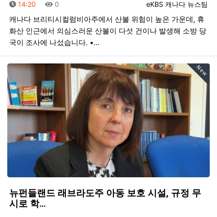
등록일
조회
등록자
14:20
0
eKBS 캐나다 뉴스팀
캐나다 브리티시컬럼비아주에서 산불 위험이 높은 가운데, 휴
화산 인근에서 의심스러운 산불이 다섯 건이나 발생해 소방 당
국이 조사에 나섰습니다. •…
New
뉴펀들랜드 래브라도주 아동 보호 시설, 규정 무
시로 학…