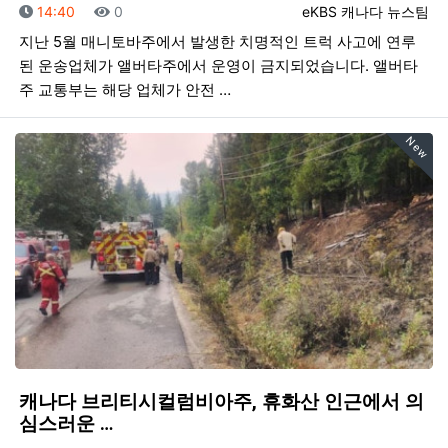
등록일
조회
등록자
14:40
0
eKBS 캐나다 뉴스팀
지난 5월 매니토바주에서 발생한 치명적인 트럭 사고에 연루
된 운송업체가 앨버타주에서 운영이 금지되었습니다. 앨버타
주 교통부는 해당 업체가 안전 …
New
캐나다 브리티시컬럼비아주, 휴화산 인근에서 의
심스러운 …