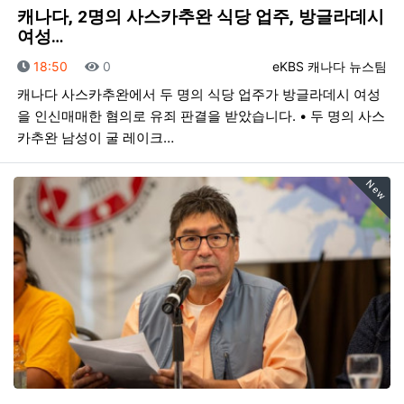
캐나다, 2명의 사스카추완 식당 업주, 방글라데시
여성…
등록일
조회
등록자
18:50
0
eKBS 캐나다 뉴스팀
캐나다 사스카추완에서 두 명의 식당 업주가 방글라데시 여성
을 인신매매한 혐의로 유죄 판결을 받았습니다. • 두 명의 사스
카추완 남성이 굴 레이크…
New