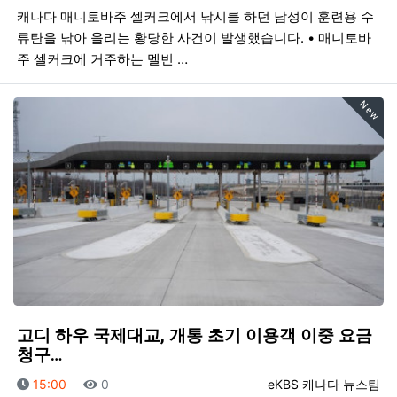
캐나다 매니토바주 셀커크에서 낚시를 하던 남성이 훈련용 수
류탄을 낚아 올리는 황당한 사건이 발생했습니다. • 매니토바
주 셀커크에 거주하는 멜빈 …
New
고디 하우 국제대교, 개통 초기 이용객 이중 요금
청구…
등록일
조회
등록자
15:00
0
eKBS 캐나다 뉴스팀