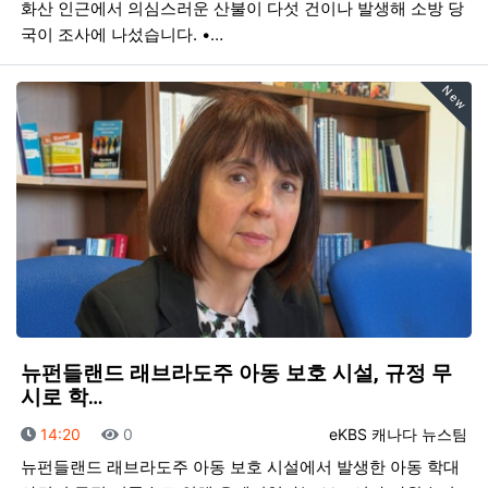
화산 인근에서 의심스러운 산불이 다섯 건이나 발생해 소방 당
국이 조사에 나섰습니다. •…
New
뉴펀들랜드 래브라도주 아동 보호 시설, 규정 무
시로 학…
등록일
조회
등록자
14:20
0
eKBS 캐나다 뉴스팀
뉴펀들랜드 래브라도주 아동 보호 시설에서 발생한 아동 학대