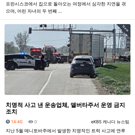
프란시스코에서 집으로 돌아오는 여정에서 심각한 지연을 겪
으며, 어린 자녀의 두 번째 …
New
치명적 사고 낸 운송업체, 앨버타주서 운영 금지
조치
등록일
조회
등록자
14:40
0
eKBS 캐나다 뉴스팀
지난 5월 매니토바주에서 발생한 치명적인 트럭 사고에 연루