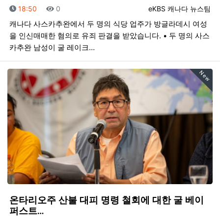
등록일
조회
등록자
18:50
0
eKBS 캐나다 뉴스팀
캐나다 사스카추완에서 두 명의 식당 업주가 방글라데시 여성
을 인신매매한 혐의로 유죄 판결을 받았습니다. • 두 명의 사스
카추완 남성이 굴 레이크…
New
온타리오주 산불 대피 명령 철회에 대한 굴 베이
퍼스트…