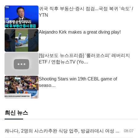
귀국 직후 부동산·증시 점검...국정 복귀 '속도' /
YTN
Alejandro Kirk makes a great diving play!
[탐사보도 뉴스프리즘] '롤러코스피' 레버리지
ETF / 연합뉴스TV (Yo…
Shooting Stars win 19th CEBL game of
seaso…
최신 뉴스
캐나다, 2명의 사스카추완 식당 업주, 방글라데시 여성 인신매매 유죄 판결
08.07