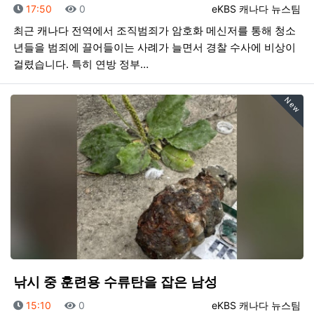
등록일
조회
등록자
17:50
0
eKBS 캐나다 뉴스팀
최근 캐나다 전역에서 조직범죄가 암호화 메신저를 통해 청소
년들을 범죄에 끌어들이는 사례가 늘면서 경찰 수사에 비상이
걸렸습니다. 특히 연방 정부…
New
낚시 중 훈련용 수류탄을 잡은 남성
등록일
조회
등록자
15:10
0
eKBS 캐나다 뉴스팀