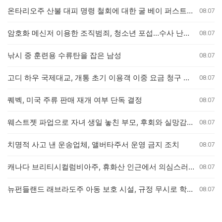
온타리오주 산불 대피 명령 철회에 대한 굴 베이 퍼스트 네이션의 강력 반발
08.07
암호화 메신저 이용한 조직범죄, 청소년 포섭…수사 난항 예고
08.07
낚시 중 훈련용 수류탄을 잡은 남성
08.07
고디 하우 국제대교, 개통 초기 이용객 이중 요금 청구 의혹 제기
08.07
퀘벡, 미국 주류 판매 재개 여부 단독 결정
08.07
웨스트젯 파업으로 자녀 생일 놓친 부모, 후회와 실망감 호소
08.07
치명적 사고 낸 운송업체, 앨버타주서 운영 금지 조치
08.07
캐나다 브리티시컬럼비아주, 휴화산 인근에서 의심스러운 산불 잇따라 발생
08.07
뉴펀들랜드 래브라도주 아동 보호 시설, 규정 무시로 학대 사건 은폐 의혹
08.07