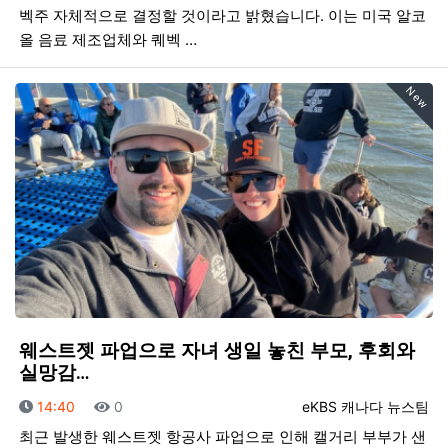
벡주 자체적으로 결정할 것이라고 밝혔습니다. 이는 미국 알코
올 음료 제조업체와 퀘벡 …
New
웨스트젯 파업으로 자녀 생일 놓친 부모, 후회와
실망감…
등록일
조회
등록자
14:40
0
eKBS 캐나다 뉴스팀
최근 발생한 웨스트젯 항공사 파업으로 인해 캘거리 부부가 샌