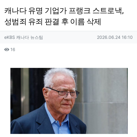
캐나다 유명 기업가 프랭크 스트로낵,
성범죄 유죄 판결 후 이름 삭제
작성자 정보
작성
작성일
eKBS 캐나다 뉴스팀
2026.06.24 16:10
컨텐츠 정보
조회
16
본문