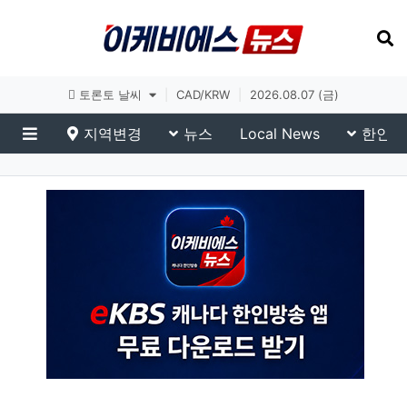
토론토 날씨
|
CAD/KRW
|
2026.08.07 (금)
지역변경
뉴스
Local News
한인생
메뉴
eKBS News