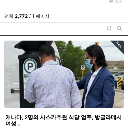
목록
전체
2,772
/ 1 페이지
게시물 
게시
New
캐나다, 2명의 사스카추완 식당 업주, 방글라데시
여성…