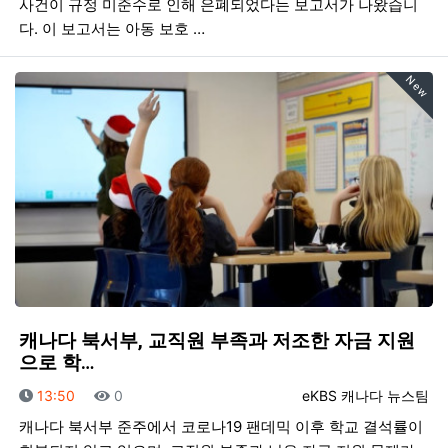
사건이 규정 미준수로 인해 은폐되었다는 보고서가 나왔습니
다. 이 보고서는 아동 보호 …
New
캐나다 북서부, 교직원 부족과 저조한 자금 지원
으로 학…
등록일
조회
등록자
13:50
0
eKBS 캐나다 뉴스팀
캐나다 북서부 준주에서 코로나19 팬데믹 이후 학교 결석률이