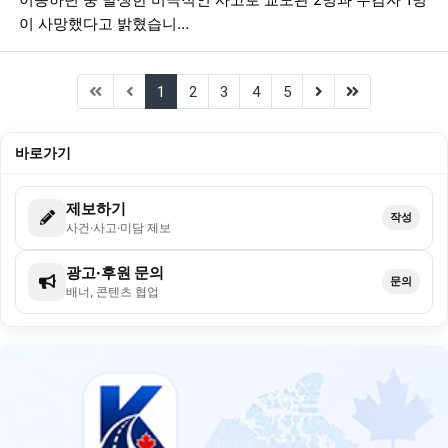
이 사망했다고 밝혔습니…
(current)
(next)
(last)
1
2
3
4
5
바로가기
제보하기
작성
사건·사고·미담 제보
광고·후원 문의
문의
배너, 콘텐츠 협업