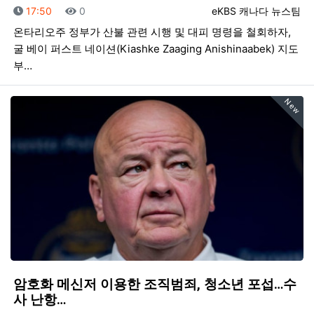
등록일
조회
등록자
17:50
0
eKBS 캐나다 뉴스팀
온타리오주 정부가 산불 관련 시행 및 대피 명령을 철회하자,
굴 베이 퍼스트 네이션(Kiashke Zaaging Anishinaabek) 지도
부…
New
암호화 메신저 이용한 조직범죄, 청소년 포섭…수
사 난항…