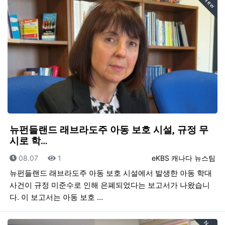
New
뉴펀들랜드 래브라도주 아동 보호 시설, 규정 무
시로 학…
등록일
조회
등록자
08.07
1
eKBS 캐나다 뉴스팀
뉴펀들랜드 래브라도주 아동 보호 시설에서 발생한 아동 학대
사건이 규정 미준수로 인해 은폐되었다는 보고서가 나왔습니
다. 이 보고서는 아동 보호 …