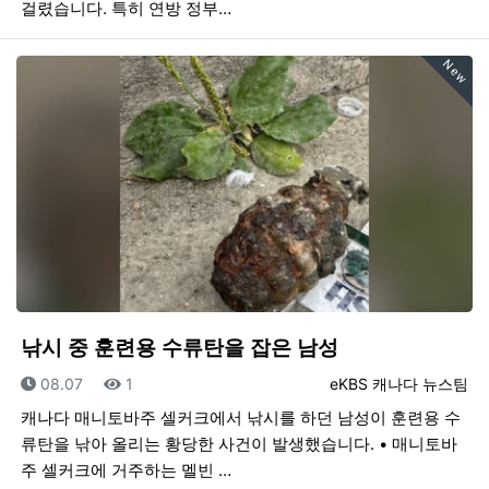
걸렸습니다. 특히 연방 정부…
New
낚시 중 훈련용 수류탄을 잡은 남성
등록일
조회
등록자
08.07
1
eKBS 캐나다 뉴스팀
캐나다 매니토바주 셀커크에서 낚시를 하던 남성이 훈련용 수
류탄을 낚아 올리는 황당한 사건이 발생했습니다. • 매니토바
주 셀커크에 거주하는 멜빈 …