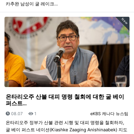
카추완 남성이 굴 레이크…
New
온타리오주 산불 대피 명령 철회에 대한 굴 베이
퍼스트…
등록일
조회
등록자
08.07
1
eKBS 캐나다 뉴스팀
온타리오주 정부가 산불 관련 시행 및 대피 명령을 철회하자,
굴 베이 퍼스트 네이션(Kiashke Zaaging Anishinaabek) 지도