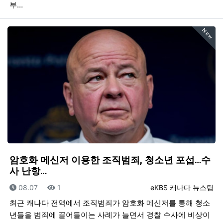
부…
New
암호화 메신저 이용한 조직범죄, 청소년 포섭…수
사 난항…
등록일
조회
등록자
08.07
1
eKBS 캐나다 뉴스팀
최근 캐나다 전역에서 조직범죄가 암호화 메신저를 통해 청소
년들을 범죄에 끌어들이는 사례가 늘면서 경찰 수사에 비상이