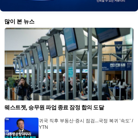
많이 본 뉴스
웨스트젯, 승무원 파업 종료 잠정 합의 도달
귀국 직후 부동산·증시 점검...국정 복귀 '속도' /
YTN