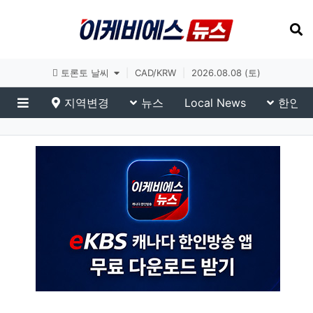
토론토 날씨
|
CAD/KRW
|
2026.08.08 (토)
지역변경
뉴스
Local News
한인생
메뉴
eKBS News