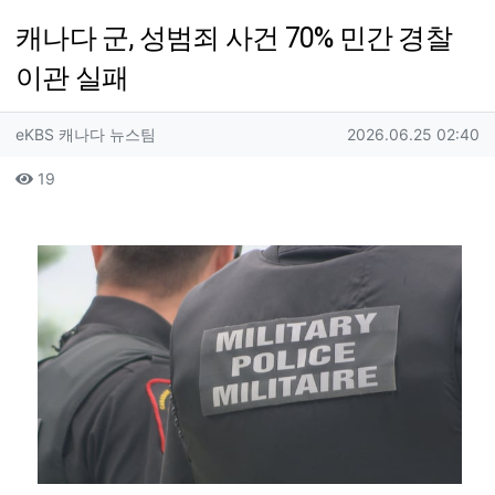
캐나다 군, 성범죄 사건 70% 민간 경찰
이관 실패
작성자 정보
작성
작성일
eKBS 캐나다 뉴스팀
2026.06.25 02:40
컨텐츠 정보
조회
19
본문