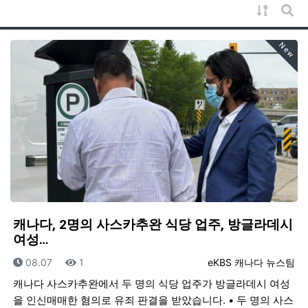
게시물 
게시
New
캐나다, 2명의 사스카추완 식당 업주, 방글라데시
여성…
등록일
조회
등록자
08.07
1
eKBS 캐나다 뉴스팀
캐나다 사스카추완에서 두 명의 식당 업주가 방글라데시 여성
을 인신매매한 혐의로 유죄 판결을 받았습니다. • 두 명의 사스