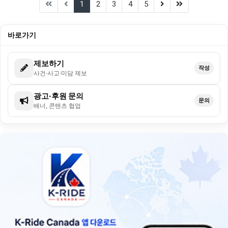
(current)
(next)
(last)
1
2
3
4
5
바로가기
제보하기
작성
사건·사고·미담 제보
광고·후원 문의
문의
배너, 콘텐츠 협업