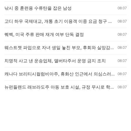
낚시 중 훈련용 수류탄을 잡은 남성
08.07
고디 하우 국제대교, 개통 초기 이용객 이중 요금 청구 의혹 제기
08.07
퀘벡, 미국 주류 판매 재개 여부 단독 결정
08.07
웨스트젯 파업으로 자녀 생일 놓친 부모, 후회와 실망감 호소
08.07
치명적 사고 낸 운송업체, 앨버타주서 운영 금지 조치
08.07
캐나다 브리티시컬럼비아주, 휴화산 인근에서 의심스러운 산불 잇따라 발생
08.07
뉴펀들랜드 래브라도주 아동 보호 시설, 규정 무시로 학대 사건 은폐 의혹
08.07