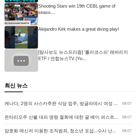
Shooting Stars win 19th CEBL game of
seaso…
Alejandro Kirk makes a great diving play!
[탐사보도 뉴스프리즘] '롤러코스피' 레버리지
ETF / 연합뉴스TV (Yo…
최신 뉴스
캐나다, 2명의 사스카추완 식당 업주, 방글라데시 여성 인신매매 유죄 판결
08.07
온타리오주 산불 대피 명령 철회에 대한 굴 베이 퍼스트 네이션의 강력 반발
08.07
암호화 메신저 이용한 조직범죄, 청소년 포섭…수사 난항 예고
08.07