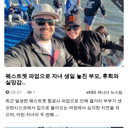
New
웨스트젯 파업으로 자녀 생일 놓친 부모, 후회와
실망감…
등록일
조회
등록자
08.07
1
eKBS 캐나다 뉴스팀
최근 발생한 웨스트젯 항공사 파업으로 인해 캘거리 부부가 샌
프란시스코에서 집으로 돌아오는 여정에서 심각한 지연을 겪
으며, 어린 자녀의 두 번째 …