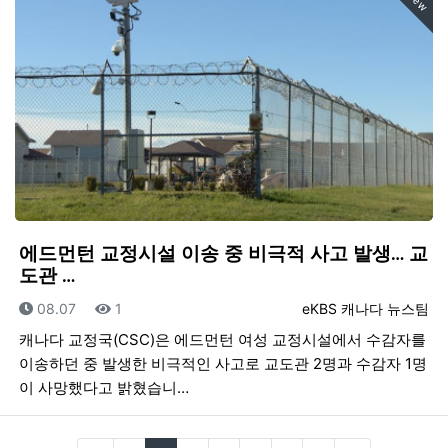
New
에드먼턴 교정시설 이송 중 비극적 사고 발생… 교
도관 …
등록일
조회
등록자
08.07
1
eKBS 캐나다 뉴스팀
캐나다 교정국(CSC)은 에드먼턴 여성 교정시설에서 수감자를
이송하던 중 발생한 비극적인 사고로 교도관 2명과 수감자 1명
이 사망했다고 밝혔습니…