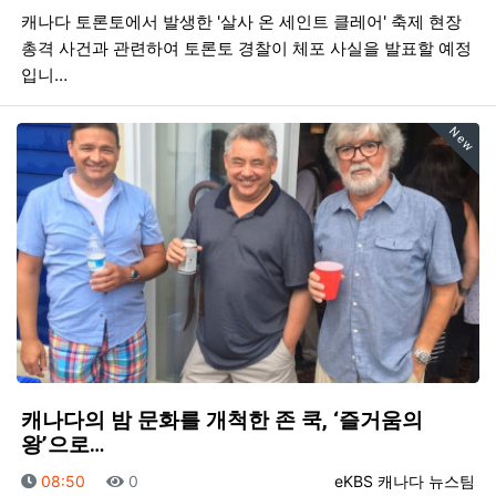
캐나다 토론토에서 발생한 '살사 온 세인트 클레어' 축제 현장
총격 사건과 관련하여 토론토 경찰이 체포 사실을 발표할 예정
입니…
New
캐나다의 밤 문화를 개척한 존 쿡, ‘즐거움의
왕’으로…
등록일
조회
등록자
08:50
0
eKBS 캐나다 뉴스팀