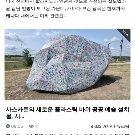
미국 전역에서 할라피뇨와 연관된 것으로 추정되는 살모넬라
균 집단 발병이 보고된 가운데, 캐나다 보건 당국은 현재까지
캐나다 내에서는 이와 관련된…
New
사스카툰의 새로운 플라스틱 바위 공공 예술 설치
물, 시…
등록일
조회
등록자
08.06
1
eKBS 캐나다 뉴스팀