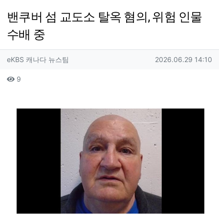
밴쿠버 섬 교도소 탈옥 혐의, 위험 인물
수배 중
작성자 정보
작성
작성일
eKBS 캐나다 뉴스팀
2026.06.29 14:10
컨텐츠 정보
조회
9
본문