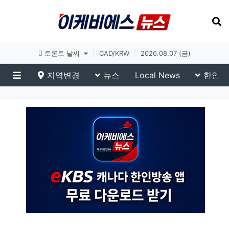
토론토 날씨
|
CAD/KRW
|
2026.08.07 (금)
지역변경
뉴스
Local News
한인생
메뉴
eKBS News