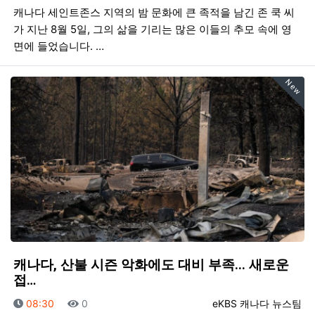
캐나다 세인트존스 지역의 밤 문화에 큰 족적을 남긴 존 쿡 씨
가 지난 8월 5일, 그의 삶을 기리는 많은 이들의 추모 속에 영
면에 들었습니다. …
New
캐나다, 산불 시즌 악화에도 대비 부족... 새로운
접…
등록일
조회
등록자
08:30
0
eKBS 캐나다 뉴스팀