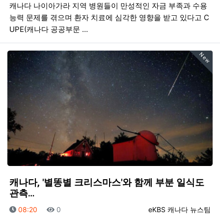
캐나다 나이아가라 지역 병원들이 만성적인 자금 부족과 수용
능력 문제를 겪으며 환자 치료에 심각한 영향을 받고 있다고 C
UPE(캐나다 공공부문 …
New
캐나다, '별똥별 크리스마스'와 함께 부분 일식도
관측…
등록일
조회
등록자
08:20
0
eKBS 캐나다 뉴스팀