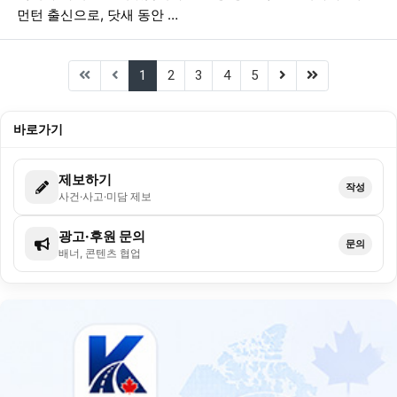
먼턴 출신으로, 닷새 동안 …
(current)
(next)
(last)
1
2
3
4
5
바로가기
제보하기
작성
사건·사고·미담 제보
광고·후원 문의
문의
배너, 콘텐츠 협업