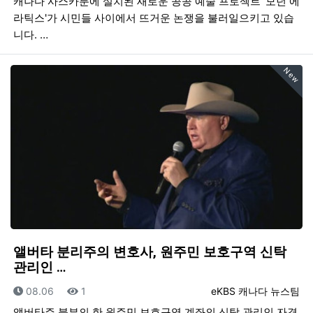
캐나다 사스카툰에 설치된 새로운 공공 예술 프로젝트 '모던 에
라틱스'가 시민들 사이에서 뜨거운 논쟁을 불러일으키고 있습
니다. …
New
앨버타 분리주의 변호사, 원주민 보호구역 신탁
관리인 …
등록일
조회
등록자
08.06
1
eKBS 캐나다 뉴스팀
앨버타주 북부의 한 원주민 보호구역 계좌의 신탁 관리인 자격