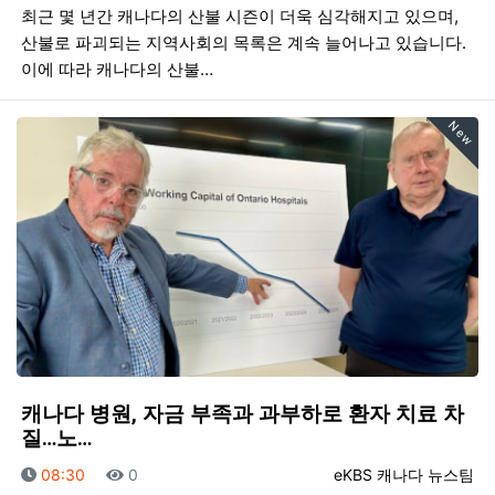
최근 몇 년간 캐나다의 산불 시즌이 더욱 심각해지고 있으며,
산불로 파괴되는 지역사회의 목록은 계속 늘어나고 있습니다.
이에 따라 캐나다의 산불…
New
캐나다 병원, 자금 부족과 과부하로 환자 치료 차
질…노…
등록일
조회
등록자
08:30
0
eKBS 캐나다 뉴스팀