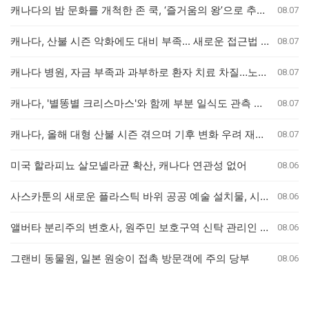
캐나다의 밤 문화를 개척한 존 쿡, ‘즐거움의 왕’으로 추모받다
08.07
캐나다, 산불 시즌 악화에도 대비 부족... 새로운 접근법 필요
08.07
캐나다 병원, 자금 부족과 과부하로 환자 치료 차질…노조 "대책 마련 시급"
08.07
캐나다, '별똥별 크리스마스'와 함께 부분 일식도 관측 가능
08.07
캐나다, 올해 대형 산불 시즌 겪으며 기후 변화 우려 재점화
08.07
미국 할라피뇨 살모넬라균 확산, 캐나다 연관성 없어
08.06
사스카툰의 새로운 플라스틱 바위 공공 예술 설치물, 시민들의 반응 엇갈려
08.06
앨버타 분리주의 변호사, 원주민 보호구역 신탁 관리인 직위 박탈 명령에 불복 항소
08.06
그랜비 동물원, 일본 원숭이 접촉 방문객에 주의 당부
08.06