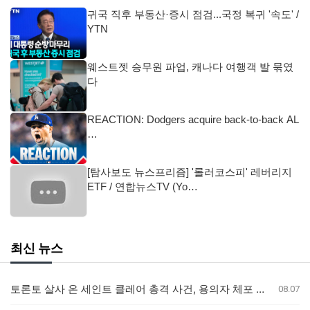
귀국 직후 부동산·증시 점검...국정 복귀 '속도' /
YTN
웨스트젯 승무원 파업, 캐나다 여행객 발 묶였
다
REACTION: Dodgers acquire back-to-back AL
…
[탐사보도 뉴스프리즘] '롤러코스피' 레버리지
ETF / 연합뉴스TV (Yo…
최신 뉴스
토론토 살사 온 세인트 클레어 총격 사건, 용의자 체포 발표 예정
08.07