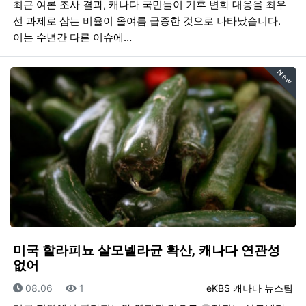
최근 여론 조사 결과, 캐나다 국민들이 기후 변화 대응을 최우
선 과제로 삼는 비율이 올여름 급증한 것으로 나타났습니다.
이는 수년간 다른 이슈에…
New
미국 할라피뇨 살모넬라균 확산, 캐나다 연관성
없어
등록일
조회
등록자
08.06
1
eKBS 캐나다 뉴스팀