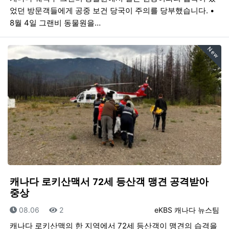
었던 방문객들에게 공중 보건 당국이 주의를 당부했습니다. •
8월 4일 그랜비 동물원을…
New
캐나다 로키산맥서 72세 등산객 맹견 공격받아
중상
등록일
조회
등록자
08.06
2
eKBS 캐나다 뉴스팀
캐나다 로키산맥의 한 지역에서 72세 등산객이 맹견의 습격을