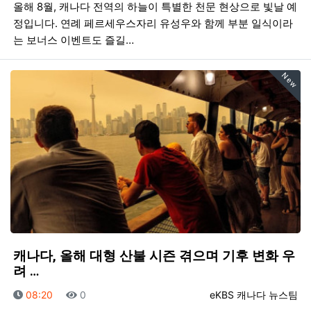
올해 8월, 캐나다 전역의 하늘이 특별한 천문 현상으로 빛날 예
정입니다. 연례 페르세우스자리 유성우와 함께 부분 일식이라
는 보너스 이벤트도 즐길…
New
캐나다, 올해 대형 산불 시즌 겪으며 기후 변화 우
려 …
등록일
조회
등록자
08:20
0
eKBS 캐나다 뉴스팀