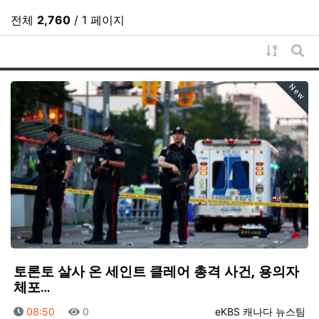
전체
2,760
/ 1 페이지
게시물 
게시
New
토론토 살사 온 세인트 클레어 총격 사건, 용의자
체포…
등록일
조회
등록자
08:50
0
eKBS 캐나다 뉴스팀