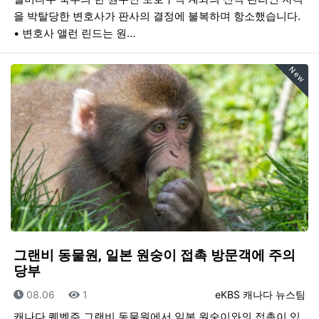
을 박탈당한 변호사가 판사의 결정에 불복하며 항소했습니다.
• 변호사 앨런 린드는 원…
New
그랜비 동물원, 일본 원숭이 접촉 방문객에 주의
당부
등록일
조회
등록자
08.06
1
eKBS 캐나다 뉴스팀
캐나다 퀘벡주 그랜비 동물원에서 일본 원숭이와의 접촉이 있