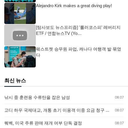
Alejandro Kirk makes a great diving play!
[탐사보도 뉴스프리즘] '롤러코스피' 레버리지
ETF / 연합뉴스TV (Yo…
웨스트젯 승무원 파업, 캐나다 여행객 발 묶였
다
최신 뉴스
낚시 중 훈련용 수류탄을 잡은 남성
08.07
고디 하우 국제대교, 개통 초기 이용객 이중 요금 청구 의혹 제기
08.07
퀘벡, 미국 주류 판매 재개 여부 단독 결정
08.07