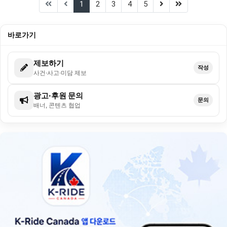
(current)
(next)
(last)
1
2
3
4
5
바로가기
제보하기
작성
사건·사고·미담 제보
광고·후원 문의
문의
배너, 콘텐츠 협업