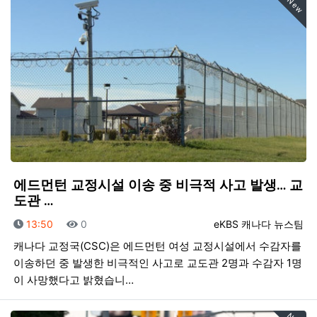
New
에드먼턴 교정시설 이송 중 비극적 사고 발생… 교
도관 …
등록일
조회
등록자
13:50
0
eKBS 캐나다 뉴스팀
캐나다 교정국(CSC)은 에드먼턴 여성 교정시설에서 수감자를
이송하던 중 발생한 비극적인 사고로 교도관 2명과 수감자 1명
이 사망했다고 밝혔습니…