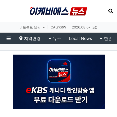
토론토 날씨
|
CAD/KRW
|
2026.08.07 (금)
지역변경
뉴스
Local News
한인생
메뉴
eKBS News