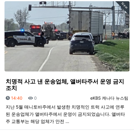
New
치명적 사고 낸 운송업체, 앨버타주서 운영 금지
조치
등록일
조회
등록자
14:40
0
eKBS 캐나다 뉴스팀
지난 5월 매니토바주에서 발생한 치명적인 트럭 사고에 연루
된 운송업체가 앨버타주에서 운영이 금지되었습니다. 앨버타
주 교통부는 해당 업체가 안전 …