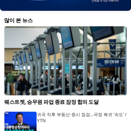
많이 본 뉴스
웨스트젯, 승무원 파업 종료 잠정 합의 도달
귀국 직후 부동산·증시 점검...국정 복귀 '속도' /
YTN