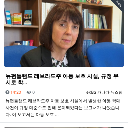
New
뉴펀들랜드 래브라도주 아동 보호 시설, 규정 무
시로 학…
등록일
조회
등록자
14:20
0
eKBS 캐나다 뉴스팀
뉴펀들랜드 래브라도주 아동 보호 시설에서 발생한 아동 학대
사건이 규정 미준수로 인해 은폐되었다는 보고서가 나왔습니
다. 이 보고서는 아동 보호 …