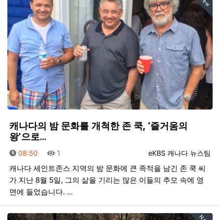
New
캐나다의 밤 문화를 개척한 존 쿡, ‘즐거움의
왕’으로…
등록일
조회
등록자
08:50
1
eKBS 캐나다 뉴스팀
캐나다 세인트존스 지역의 밤 문화에 큰 족적을 남긴 존 쿡 씨
가 지난 8월 5일, 그의 삶을 기리는 많은 이들의 추모 속에 영
면에 들었습니다. …