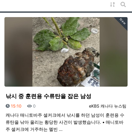
게시물 
게시
New
낚시 중 훈련용 수류탄을 잡은 남성
등록일
조회
등록자
15:10
0
eKBS 캐나다 뉴스팀
캐나다 매니토바주 셀커크에서 낚시를 하던 남성이 훈련용 수
류탄을 낚아 올리는 황당한 사건이 발생했습니다. • 매니토바
주 셀커크에 거주하는 멜빈 …