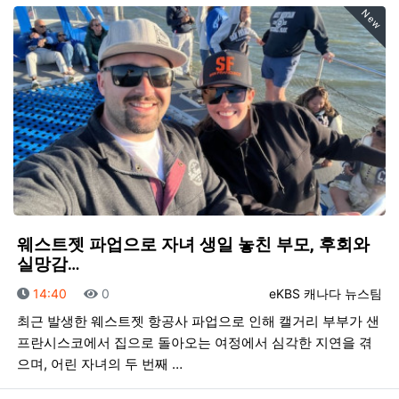
New
웨스트젯 파업으로 자녀 생일 놓친 부모, 후회와
실망감…
등록일
조회
등록자
14:40
0
eKBS 캐나다 뉴스팀
최근 발생한 웨스트젯 항공사 파업으로 인해 캘거리 부부가 샌
프란시스코에서 집으로 돌아오는 여정에서 심각한 지연을 겪
으며, 어린 자녀의 두 번째 …