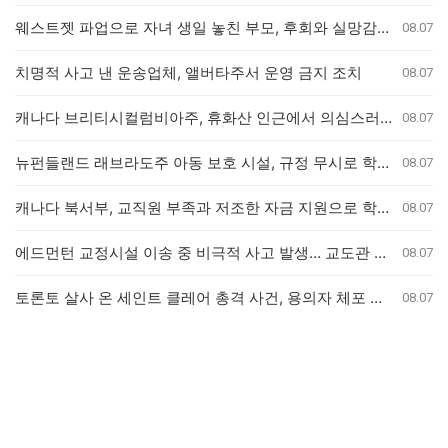
웨스트젯 파업으로 자녀 생일 놓친 부모, 후회와 실망감 호소
08.07
치명적 사고 낸 운송업체, 앨버타주서 운영 금지 조치
08.07
캐나다 브리티시컬럼비아주, 휴화산 인근에서 의심스러운 산불 잇따라 발생
08.07
뉴펀들랜드 래브라도주 아동 보호 시설, 규정 무시로 학대 사건 은폐 의혹
08.07
캐나다 북서부, 교직원 부족과 저조한 자금 지원으로 학교 결석률 심화 우려
08.07
에드먼턴 교정시설 이송 중 비극적 사고 발생… 교도관 2명 및 수감자 1명 사망
08.07
토론토 살사 온 세인트 클레어 총격 사건, 용의자 체포 발표 예정
08.07