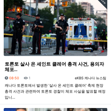
New
토론토 살사 온 세인트 클레어 총격 사건, 용의자
체포…
등록일
조회
등록자
08:50
1
eKBS 캐나다 뉴스팀
캐나다 토론토에서 발생한 '살사 온 세인트 클레어' 축제 현장
총격 사건과 관련하여 토론토 경찰이 체포 사실을 발표할 예정
입니…