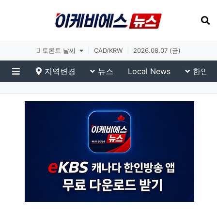
토론토 날씨
|
CAD/KRW
|
2026.08.07 (금)
지역변경
뉴스
Local News
한인생
메뉴
eKBS News