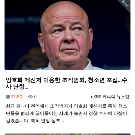
New
암호화 메신저 이용한 조직범죄, 청소년 포섭…수
사 난항…
등록일
조회
등록자
17:50
0
eKBS 캐나다 뉴스팀
최근 캐나다 전역에서 조직범죄가 암호화 메신저를 통해 청소
년들을 범죄에 끌어들이는 사례가 늘면서 경찰 수사에 비상이
걸렸습니다. 특히 연방 정부…