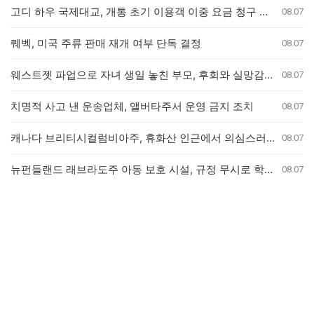
고디 하우 국제대교, 개통 초기 이용객 이중 요금 청구 의혹 제기
08.07
퀘벡, 미국 주류 판매 재개 여부 단독 결정
08.07
웨스트젯 파업으로 자녀 생일 놓친 부모, 후회와 실망감 호소
08.07
치명적 사고 낸 운송업체, 앨버타주서 운영 금지 조치
08.07
캐나다 브리티시컬럼비아주, 휴화산 인근에서 의심스러운 산불 잇따라 발생
08.07
뉴펀들랜드 래브라도주 아동 보호 시설, 규정 무시로 학대 사건 은폐 의혹
08.07