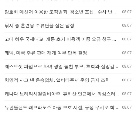
암호화 메신저 이용한 조직범죄, 청소년 포섭…수사 난항 예고
08.07
낚시 중 훈련용 수류탄을 잡은 남성
08.07
고디 하우 국제대교, 개통 초기 이용객 이중 요금 청구 의혹 제기
08.07
퀘벡, 미국 주류 판매 재개 여부 단독 결정
08.07
웨스트젯 파업으로 자녀 생일 놓친 부모, 후회와 실망감 호소
08.07
치명적 사고 낸 운송업체, 앨버타주서 운영 금지 조치
08.07
캐나다 브리티시컬럼비아주, 휴화산 인근에서 의심스러운 산불 잇따라 발생
08.07
뉴펀들랜드 래브라도주 아동 보호 시설, 규정 무시로 학대 사건 은폐 의혹
08.07