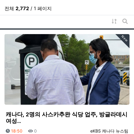
전체
2,772
/ 1 페이지
게시물 
게시
New
캐나다, 2명의 사스카추완 식당 업주, 방글라데시
여성…
등록일
조회
등록자
18:50
0
eKBS 캐나다 뉴스팀