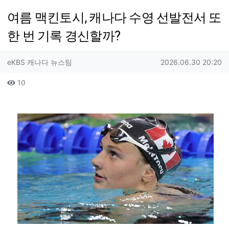
여름 맥킨토시, 캐나다 수영 선발전서 또
한 번 기록 경신할까?
작성자 정보
작성
작성일
eKBS 캐나다 뉴스팀
2026.06.30 20:20
컨텐츠 정보
조회
10
본문