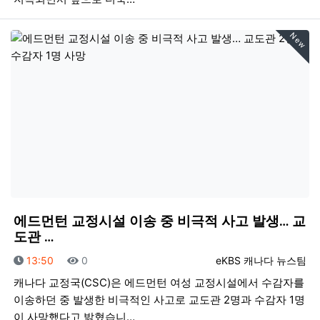
New
에드먼턴 교정시설 이송 중 비극적 사고 발생… 교
도관 …
등록일
조회
등록자
13:50
0
eKBS 캐나다 뉴스팀
캐나다 교정국(CSC)은 에드먼턴 여성 교정시설에서 수감자를
이송하던 중 발생한 비극적인 사고로 교도관 2명과 수감자 1명
이 사망했다고 밝혔습니…