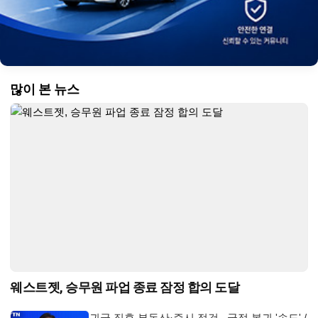
많이 본 뉴스
웨스트젯, 승무원 파업 종료 잠정 합의 도달
귀국 직후 부동산·증시 점검...국정 복귀 '속도' /