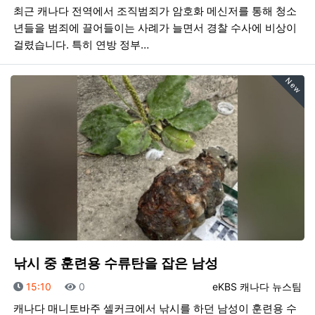
최근 캐나다 전역에서 조직범죄가 암호화 메신저를 통해 청소
년들을 범죄에 끌어들이는 사례가 늘면서 경찰 수사에 비상이
걸렸습니다. 특히 연방 정부…
New
낚시 중 훈련용 수류탄을 잡은 남성
등록일
조회
등록자
15:10
0
eKBS 캐나다 뉴스팀
캐나다 매니토바주 셀커크에서 낚시를 하던 남성이 훈련용 수