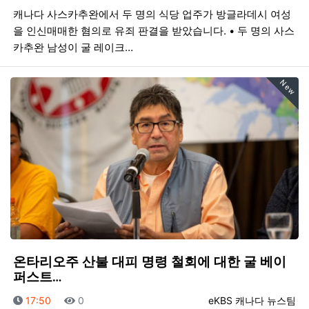
캐나다 사스카추완에서 두 명의 식당 업주가 방글라데시 여성
을 인신매매한 혐의로 유죄 판결을 받았습니다. • 두 명의 사스
카추완 남성이 굴 레이크…
New
온타리오주 산불 대피 명령 철회에 대한 굴 베이
퍼스트…
등록일
조회
등록자
17:50
0
eKBS 캐나다 뉴스팀