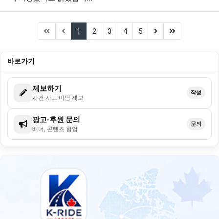
(current)
(next)
(last)
1
2
3
4
5
바로가기
제보하기
작성
사건·사고·미담 제보
광고·후원 문의
문의
배너, 콘텐츠 협업