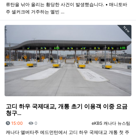
류탄을 낚아 올리는 황당한 사건이 발생했습니다. • 매니토바
주 셀커크에 거주하는 멜빈 …
New
고디 하우 국제대교, 개통 초기 이용객 이중 요금
청구…
등록일
조회
등록자
15:00
0
eKBS 캐나다 뉴스팀
캐나다 앨버타주 에드먼턴에서 고디 하우 국제대교 개통 첫 주