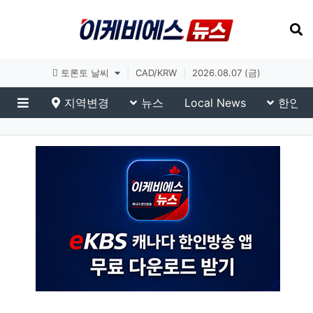
토론토 날씨
|
CAD/KRW
|
2026.08.07 (금)
지역변경
뉴스
Local News
한인생
메뉴
eKBS News