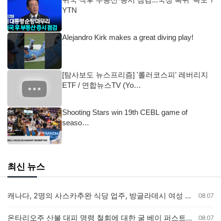
YTN
Alejandro Kirk makes a great diving play!
[탐사보도 뉴스프리즘] '롤러코스피' 레버리지
ETF / 연합뉴스TV (Yo…
Shooting Stars win 19th CEBL game of
seaso…
최신 뉴스
캐나다, 2명의 사스카추완 식당 업주, 방글라데시 여성 인신매매 유죄 판결
08.07
온타리오주 산불 대피 명령 철회에 대한 굴 베이 퍼스트 네이션의 강력 반발
08.07