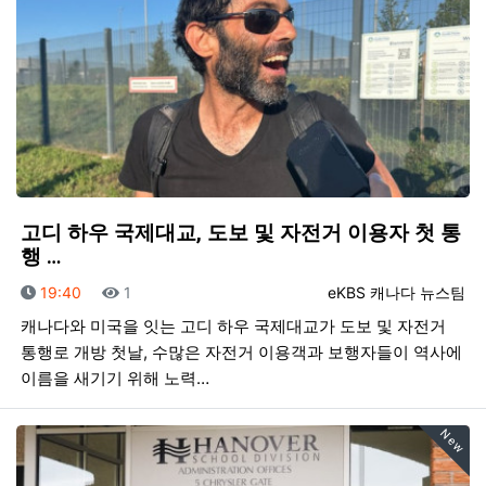
고디 하우 국제대교, 도보 및 자전거 이용자 첫 통
행 …
등록일
조회
등록자
19:40
1
eKBS 캐나다 뉴스팀
캐나다와 미국을 잇는 고디 하우 국제대교가 도보 및 자전거
통행로 개방 첫날, 수많은 자전거 이용객과 보행자들이 역사에
이름을 새기기 위해 노력…
New