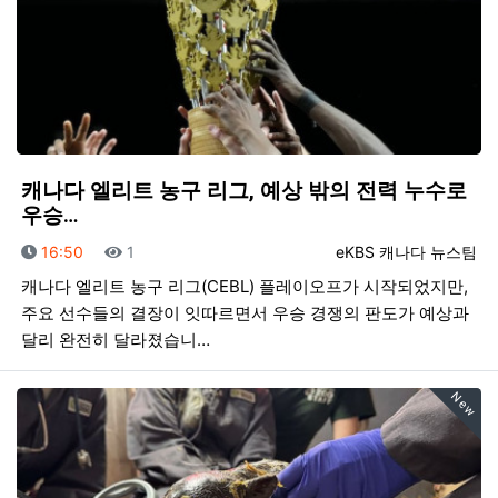
캐나다 엘리트 농구 리그, 예상 밖의 전력 누수로
우승…
등록일
조회
등록자
16:50
1
eKBS 캐나다 뉴스팀
캐나다 엘리트 농구 리그(CEBL) 플레이오프가 시작되었지만,
주요 선수들의 결장이 잇따르면서 우승 경쟁의 판도가 예상과
달리 완전히 달라졌습니…
New