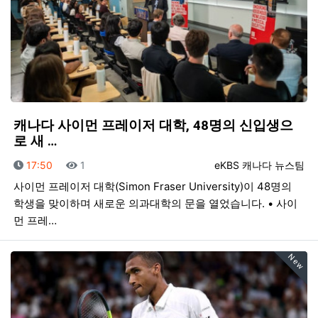
캐나다 사이먼 프레이저 대학, 48명의 신입생으
로 새 …
등록일
조회
등록자
17:50
1
eKBS 캐나다 뉴스팀
사이먼 프레이저 대학(Simon Fraser University)이 48명의
학생을 맞이하며 새로운 의과대학의 문을 열었습니다. • 사이
먼 프레…
New