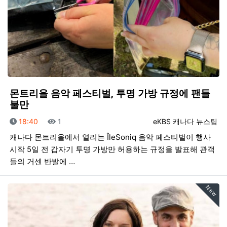
몬트리올 음악 페스티벌, 투명 가방 규정에 팬들
불만
등록일
조회
등록자
18:40
1
eKBS 캐나다 뉴스팀
캐나다 몬트리올에서 열리는 ÎleSoniq 음악 페스티벌이 행사
시작 5일 전 갑자기 투명 가방만 허용하는 규정을 발표해 관객
들의 거센 반발에 …
New