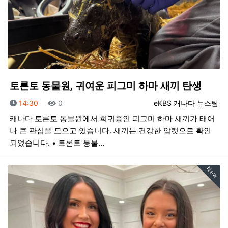
토론토 동물원, 귀여운 피그미 하마 새끼 탄생
등록일
조회
등록자
14:30
0
eKBS 캐나다 뉴스팀
캐나다 토론토 동물원에서 희귀종인 피그미 하마 새끼가 태어
나 큰 관심을 모으고 있습니다. 새끼는 건강한 암컷으로 확인
되었습니다. • 토론토 동물…
New