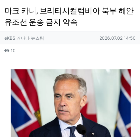
마크 카니, 브리티시컬럼비아 북부 해안
유조선 운송 금지 약속
작성자 정보
작성
작성일
eKBS 캐나다 뉴스팀
2026.07.02 14:50
컨텐츠 정보
조회
10
본문