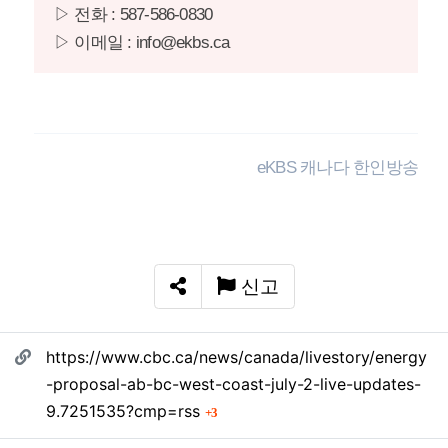
▷ 전화 : 587-586-0830
▷ 이메일 : info@ekbs.ca
eKBS 캐나다 한인방송
신고
SNS 공유
관련자료
https://www.cbc.ca/news/canada/livestory/energy
-proposal-ab-bc-west-coast-july-2-live-updates-
회 연결
9.7251535?cmp=rss
3