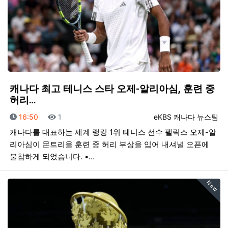
캐나다 최고 테니스 스타 오제-알리아심, 훈련 중
허리…
등록일
조회
등록자
16:50
1
eKBS 캐나다 뉴스팀
캐나다를 대표하는 세계 랭킹 1위 테니스 선수 펠릭스 오제-알
리아심이 몬트리올 훈련 중 허리 부상을 입어 내셔널 오픈에
불참하게 되었습니다. •…
New