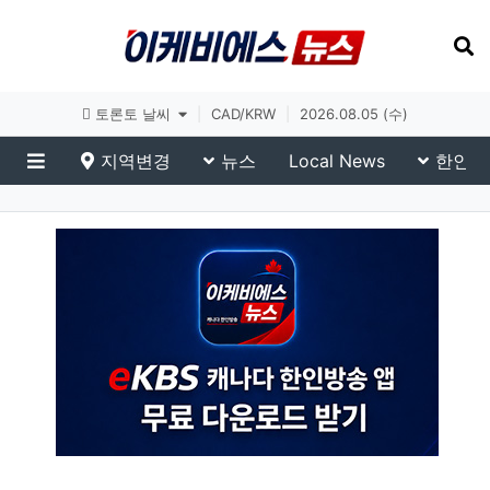
토론토 날씨
|
CAD/KRW
|
2026.08.05 (수)
지역변경
뉴스
Local News
한인생
메뉴
eKBS News