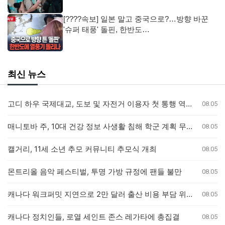
[????속보] 일본 말고 중국으로?…방향 바꾼
'슈퍼 태풍' 돌핀, 한반도…
최신 뉴스
고디 하우 국제대교, 도보 및 자전거 이용자 첫 통행 역사 새기다
08.05
매니토바 주, 10대 건강 정보 사생활 침해 학군 계획 무효화
08.05
캘거리, 11세 소년 추모 커뮤니티 추모식 개최
08.05
몬트리올 음악 페스티벌, 투명 가방 규정에 팬들 불만
08.05
캐나다 워크퍼밋 지연으로 2만 달러 출산 비용 부담 위기 퀘벡 커플
08.05
캐나다 정치인들, 로열 세인트 존스 레가타에 총집결
08.05