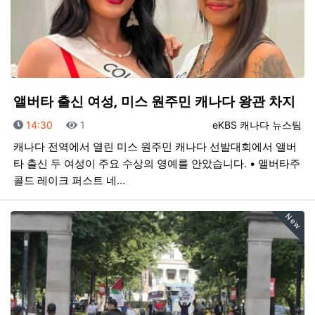
앨버타 출신 여성, 미스 원주민 캐나다 왕관 차지
등록일
조회
등록자
14:30
1
eKBS 캐나다 뉴스팀
캐나다 전역에서 열린 미스 원주민 캐나다 선발대회에서 앨버
타 출신 두 여성이 주요 수상의 영예를 안았습니다. • 앨버타주
콜드 레이크 퍼스트 네…
New