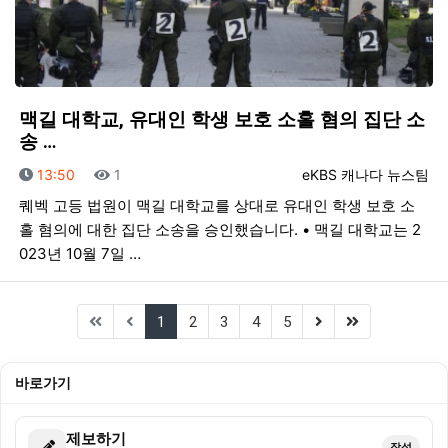
맥길 대학교, 유대인 학생 보호 소홀 혐의 집단 소
송 …
등록일
조회
등록자
13:50
1
eKBS 캐나다 뉴스팀
퀘벡 고등 법원이 맥길 대학교를 상대로 유대인 학생 보호 소
홀 혐의에 대한 집단 소송을 승인했습니다. • 맥길 대학교는 2
023년 10월 7일 …
(current)
(next)
(last)
1
2
3
4
5
바로가기
제보하기
작성