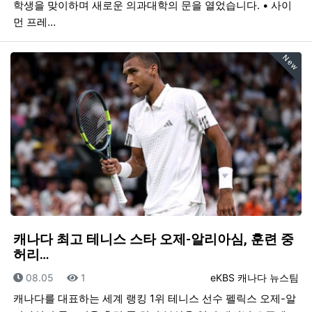
학생을 맞이하며 새로운 의과대학의 문을 열었습니다. • 사이
먼 프레…
New
캐나다 최고 테니스 스타 오제-알리아심, 훈련 중
허리…
등록일
조회
등록자
08.05
1
eKBS 캐나다 뉴스팀
캐나다를 대표하는 세계 랭킹 1위 테니스 선수 펠릭스 오제-알