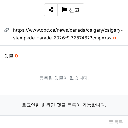
신고
SNS 공유
관련자료
https://www.cbc.ca/news/canada/calgary/calgary-
회 연
stampede-parade-2026-9.7257432?cmp=rss
3
댓글
0
등록된 댓글이 없습니다.
로그인한 회원만 댓글 등록이 가능합니다.
목록