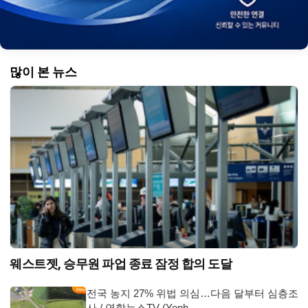
많이 본 뉴스
웨스트젯, 승무원 파업 종료 잠정 합의 도달
전국 농지 27% 위법 의심…다음 달부터 심층조
사 / 연합뉴스TV (Yonh…