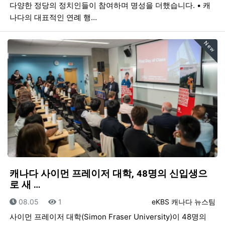
다양한 정당의 정치인들이 참여하며 명성을 더했습니다. • 캐
나다의 대표적인 연례 행…
New
캐나다 사이먼 프레이저 대학, 48명의 신입생으
로 새 …
등록일
조회
등록자
08.05
1
eKBS 캐나다 뉴스팀
사이먼 프레이저 대학(Simon Fraser University)이 48명의