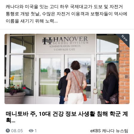
캐나다와 미국을 잇는 고디 하우 국제대교가 도보 및 자전거
통행로 개방 첫날, 수많은 자전거 이용객과 보행자들이 역사에
이름을 새기기 위해 노력…
New
매니토바 주, 10대 건강 정보 사생활 침해 학군 계
획…
등록일
조회
등록자
08.05
1
eKBS 캐나다 뉴스팀