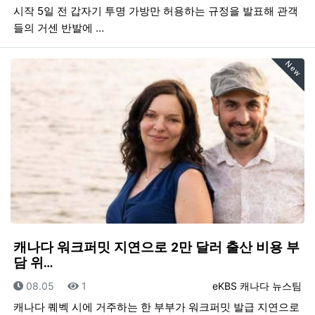
시작 5일 전 갑자기 투명 가방만 허용하는 규정을 발표해 관객
들의 거센 반발에 …
New
캐나다 워크퍼밋 지연으로 2만 달러 출산 비용 부
담 위…
등록일
조회
등록자
08.05
1
eKBS 캐나다 뉴스팀
캐나다 퀘벡 시에 거주하는 한 부부가 워크퍼밋 발급 지연으로