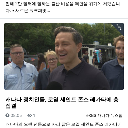
인해 2만 달러에 달하는 출산 비용을 떠안을 위기에 처했습니
다. • 새로운 워크퍼밋…
New
캐나다 정치인들, 로열 세인트 존스 레가타에 총
집결
등록일
조회
등록자
08.05
1
eKBS 캐나다 뉴스팀
캐나다의 오랜 전통으로 자리 잡은 로열 세인트 존스 레가타에