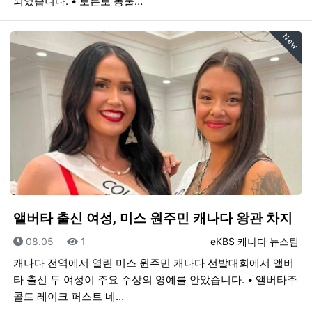
되었습니다. • 토론토 동물…
New
앨버타 출신 여성, 미스 원주민 캐나다 왕관 차지
등록일
조회
등록자
08.05
1
eKBS 캐나다 뉴스팀
캐나다 전역에서 열린 미스 원주민 캐나다 선발대회에서 앨버
타 출신 두 여성이 주요 수상의 영예를 안았습니다. • 앨버타주
콜드 레이크 퍼스트 네…