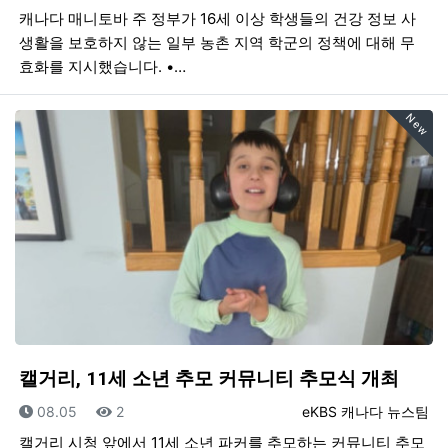
캐나다 매니토바 주 정부가 16세 이상 학생들의 건강 정보 사
생활을 보호하지 않는 일부 농촌 지역 학군의 정책에 대해 무
효화를 지시했습니다. •…
New
캘거리, 11세 소년 추모 커뮤니티 추모식 개최
등록일
조회
등록자
08.05
2
eKBS 캐나다 뉴스팀
캘거리 시청 앞에서 11세 소년 파커를 추모하는 커뮤니티 추모