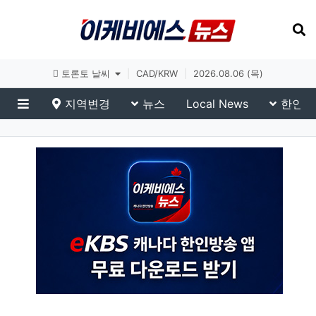
토론토 날씨
|
CAD/KRW
|
2026.08.06 (목)
지역변경
뉴스
Local News
한인생
메뉴
eKBS News