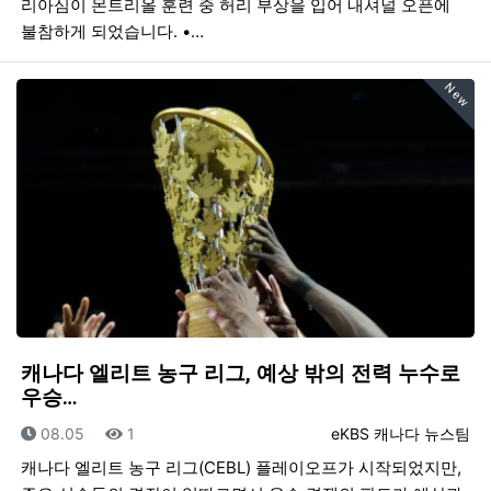
리아심이 몬트리올 훈련 중 허리 부상을 입어 내셔널 오픈에
불참하게 되었습니다. •…
New
캐나다 엘리트 농구 리그, 예상 밖의 전력 누수로
우승…
등록일
조회
등록자
08.05
1
eKBS 캐나다 뉴스팀
캐나다 엘리트 농구 리그(CEBL) 플레이오프가 시작되었지만,