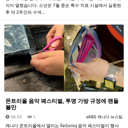
식이 열렸습니다. 소년은 7월 중순 특수 치료 시설에서 실종된
후 약 2주간의 수색…
New
몬트리올 음악 페스티벌, 투명 가방 규정에 팬들
불만
등록일
조회
등록자
08.05
1
eKBS 캐나다 뉴스팀
캐나다 몬트리올에서 열리는 ÎleSoniq 음악 페스티벌이 행사