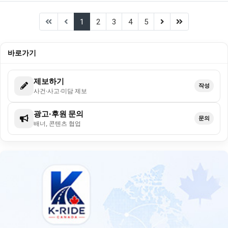
(current)
(next)
(last)
1
2
3
4
5
바로가기
제보하기
작성
사건·사고·미담 제보
광고·후원 문의
문의
배너, 콘텐츠 협업