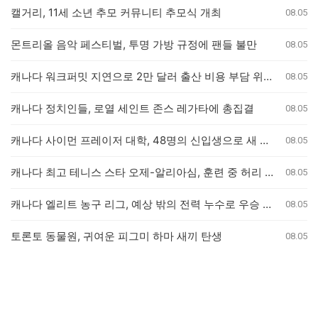
캘거리, 11세 소년 추모 커뮤니티 추모식 개최
08.05
몬트리올 음악 페스티벌, 투명 가방 규정에 팬들 불만
08.05
캐나다 워크퍼밋 지연으로 2만 달러 출산 비용 부담 위기 퀘벡 커플
08.05
캐나다 정치인들, 로열 세인트 존스 레가타에 총집결
08.05
캐나다 사이먼 프레이저 대학, 48명의 신입생으로 새 의과대학 개교
08.05
캐나다 최고 테니스 스타 오제-알리아심, 훈련 중 허리 부상으로 내셔널 오픈 기권
08.05
캐나다 엘리트 농구 리그, 예상 밖의 전력 누수로 우승 경쟁 판도 변화
08.05
토론토 동물원, 귀여운 피그미 하마 새끼 탄생
08.05