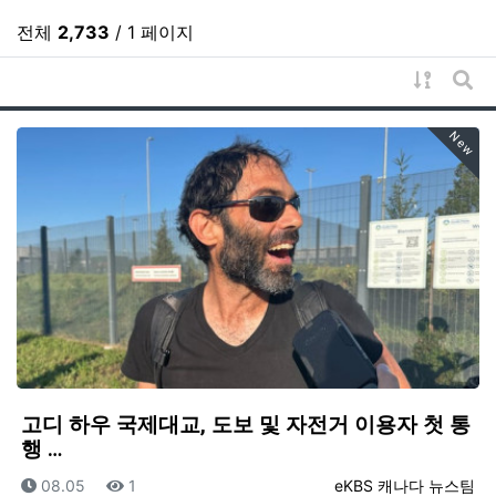
전체
2,733
/ 1 페이지
게시물 
게시
New
고디 하우 국제대교, 도보 및 자전거 이용자 첫 통
행 …
등록일
조회
등록자
08.05
1
eKBS 캐나다 뉴스팀