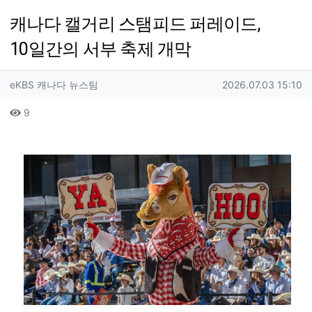
캐나다 캘거리 스탬피드 퍼레이드,
10일간의 서부 축제 개막
작성자 정보
작성
작성일
eKBS 캐나다 뉴스팀
2026.07.03 15:10
컨텐츠 정보
조회
9
본문