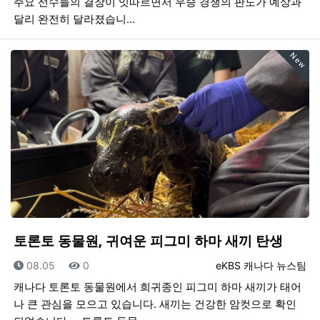
주요 선수들의 결장이 잇따르면서 우승 경쟁의 판도가 예상과
달리 완전히 달라졌습니…
New
토론토 동물원, 귀여운 피그미 하마 새끼 탄생
등록일
조회
등록자
08.05
0
eKBS 캐나다 뉴스팀
캐나다 토론토 동물원에서 희귀종인 피그미 하마 새끼가 태어
나 큰 관심을 모으고 있습니다. 새끼는 건강한 암컷으로 확인