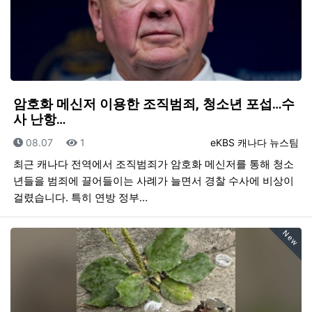
암호화 메신저 이용한 조직범죄, 청소년 포섭…수
사 난항…
등록일
조회
등록자
08.07
1
eKBS 캐나다 뉴스팀
최근 캐나다 전역에서 조직범죄가 암호화 메신저를 통해 청소
년들을 범죄에 끌어들이는 사례가 늘면서 경찰 수사에 비상이
걸렸습니다. 특히 연방 정부…
New