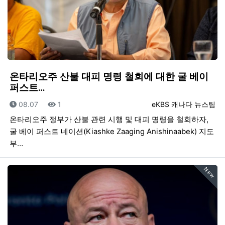
온타리오주 산불 대피 명령 철회에 대한 굴 베이
퍼스트…
등록일
조회
등록자
08.07
1
eKBS 캐나다 뉴스팀
온타리오주 정부가 산불 관련 시행 및 대피 명령을 철회하자,
굴 베이 퍼스트 네이션(Kiashke Zaaging Anishinaabek) 지도
부…
New