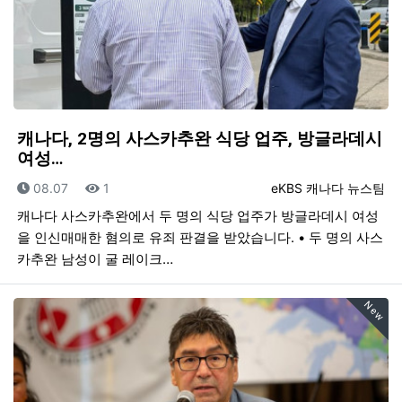
캐나다, 2명의 사스카추완 식당 업주, 방글라데시
여성…
등록일
조회
등록자
08.07
1
eKBS 캐나다 뉴스팀
캐나다 사스카추완에서 두 명의 식당 업주가 방글라데시 여성
을 인신매매한 혐의로 유죄 판결을 받았습니다. • 두 명의 사스
카추완 남성이 굴 레이크…
New