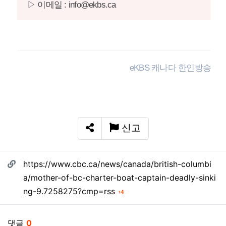
▷ 이메일 : info@ekbs.ca
eKBS 캐나다 한인방송
신고
SNS 공유
관련자료
https://www.cbc.ca/news/canada/british-columbi
a/mother-of-bc-charter-boat-captain-deadly-sinki
회 연결
ng-9.7258275?cmp=rss
4
댓글
0