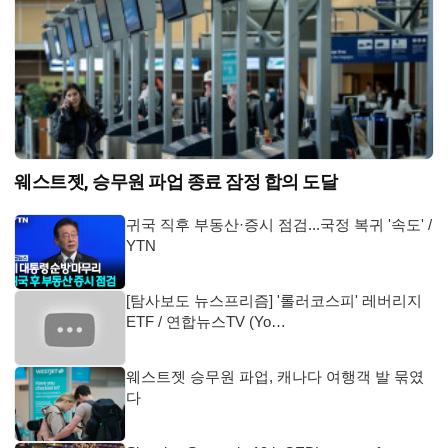
웨스트젯, 승무원 파업 종료 잠정 합의 도달
귀국 직후 부동산·증시 점검...국정 복귀 '속도' /
YTN
[탐사보도 뉴스프리즘] '롤러코스피' 레버리지
ETF / 연합뉴스TV (Yo…
웨스트젯 승무원 파업, 캐나다 여행객 발 묶였
다