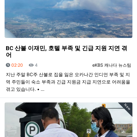
BC 산불 이재민, 호텔 부족 및 긴급 지원 지연 겪
어
등록일
조회
등록자
02:20
4
eKBS 캐나다 뉴스팀
지난 주말 BC주 산불로 집을 잃은 오카나간 인디언 부족 및 지
역 주민들이 숙소 부족과 긴급 지원금 지급 지연으로 어려움을
겪고 있습니다. • …
New