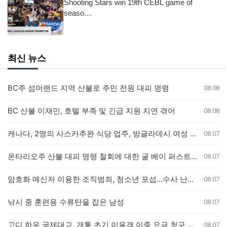
Shooting Stars win 19th CEBL game of
seaso…
최신 뉴스
BC주 섬머랜드 지역 산불로 주민 전원 대피 명령
08.08
BC 산불 이재민, 호텔 부족 및 긴급 지원 지연 겪어
08.08
캐나다, 2명의 사스카추완 식당 업주, 방글라데시 여성 인신매매 유죄 판결
08.07
온타리오주 산불 대피 명령 철회에 대한 굴 베이 퍼스트 네이션의 강력 반발
08.07
암호화 메신저 이용한 조직범죄, 청소년 포섭…수사 난항 예고
08.07
낚시 중 훈련용 수류탄을 잡은 남성
08.07
고디 하우 국제대교, 개통 초기 이용객 이중 요금 청구 의혹 제기
08.07