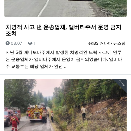
치명적 사고 낸 운송업체, 앨버타주서 운영 금지
조치
등록일
조회
등록자
08.07
1
eKBS 캐나다 뉴스팀
지난 5월 매니토바주에서 발생한 치명적인 트럭 사고에 연루
된 운송업체가 앨버타주에서 운영이 금지되었습니다. 앨버타
주 교통부는 해당 업체가 안전 …
New