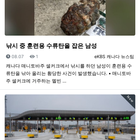
낚시 중 훈련용 수류탄을 잡은 남성
등록일
조회
등록자
08.07
1
eKBS 캐나다 뉴스팀
캐나다 매니토바주 셀커크에서 낚시를 하던 남성이 훈련용 수
류탄을 낚아 올리는 황당한 사건이 발생했습니다. • 매니토바
주 셀커크에 거주하는 멜빈 …
New