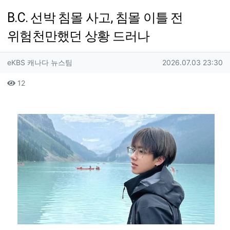
B.C. 선박 침몰 사고, 침몰 이틀 전
위험천만했던 상황 드러나
작성자 정보
작성
작성일
eKBS 캐나다 뉴스팀
2026.07.03 23:30
컨텐츠 정보
조회
12
본문