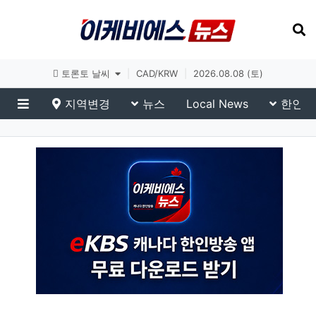
토론토 날씨
|
CAD/KRW
|
2026.08.08 (토)
지역변경
뉴스
Local News
한인생
메뉴
eKBS News