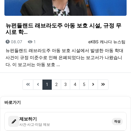
뉴펀들랜드 래브라도주 아동 보호 시설, 규정 무
시로 학…
등록일
조회
등록자
08.07
1
eKBS 캐나다 뉴스팀
뉴펀들랜드 래브라도주 아동 보호 시설에서 발생한 아동 학대
사건이 규정 미준수로 인해 은폐되었다는 보고서가 나왔습니
다. 이 보고서는 아동 보호 …
(current)
(next)
(last)
1
2
3
4
5
바로가기
제보하기
작성
사건·사고·미담 제보