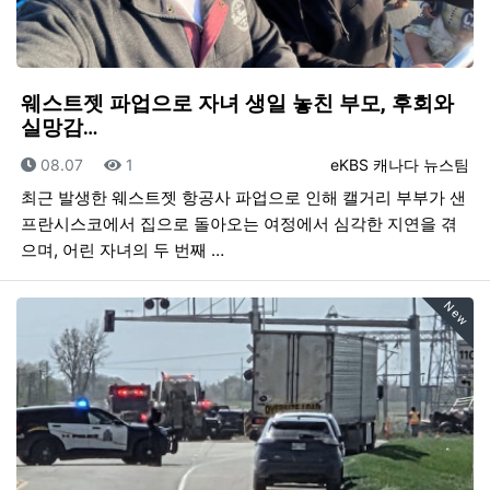
웨스트젯 파업으로 자녀 생일 놓친 부모, 후회와
실망감…
등록일
조회
등록자
08.07
1
eKBS 캐나다 뉴스팀
최근 발생한 웨스트젯 항공사 파업으로 인해 캘거리 부부가 샌
프란시스코에서 집으로 돌아오는 여정에서 심각한 지연을 겪
으며, 어린 자녀의 두 번째 …
New