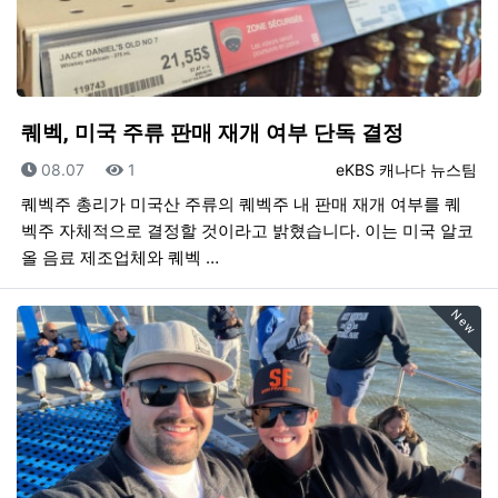
퀘벡, 미국 주류 판매 재개 여부 단독 결정
등록일
조회
등록자
08.07
1
eKBS 캐나다 뉴스팀
퀘벡주 총리가 미국산 주류의 퀘벡주 내 판매 재개 여부를 퀘
벡주 자체적으로 결정할 것이라고 밝혔습니다. 이는 미국 알코
올 음료 제조업체와 퀘벡 …
New