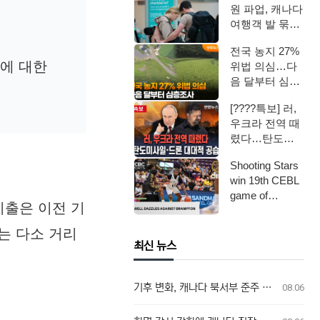
원 파업, 캐나다
여행객 발 묶였
다
전국 농지 27%
과에 대한
위법 의심…다
음 달부터 심층
조사 / 연합뉴스
[????특보] 러,
TV (Yonh…
우크라 전역 때
렸다…탄도미
사일·드론 대대
Shooting Stars
적 공습 / 연…
win 19th CEBL
game of
지출은 이전 기
seaso…
는 다소 거리
최신 뉴스
기후 변화, 캐나다 북서부 준주 및 온타리오주 산불 발생 가능성 두 배 높여
08.06