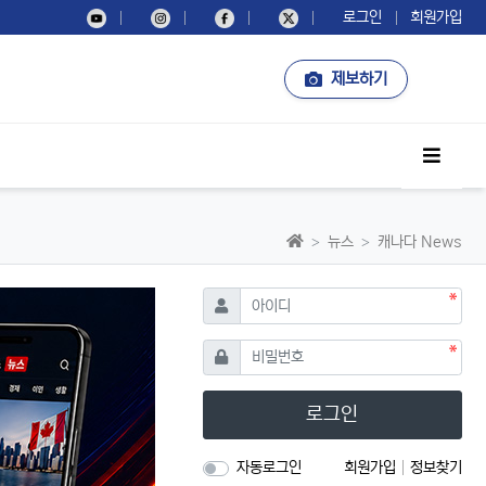
로그인
회원가입
제보하기
사이드
홈으로
뉴스
캐나다 News
필수
아이디
필수
비밀번호
로그인
자동로그인
회원가입
정보찾기