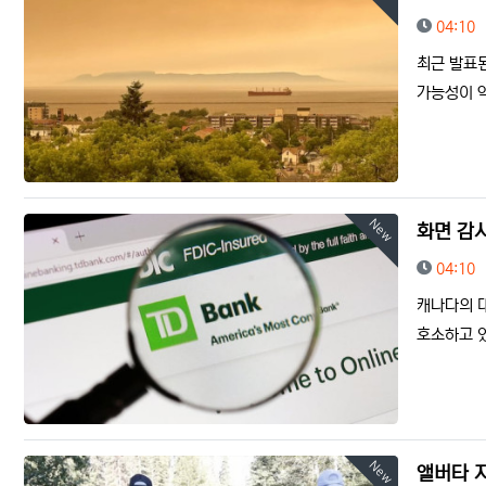
등록일
04:10
최근 발표
가능성이 약
New
화면 감
등록일
04:10
캐나다의 
호소하고 있
New
앨버타 