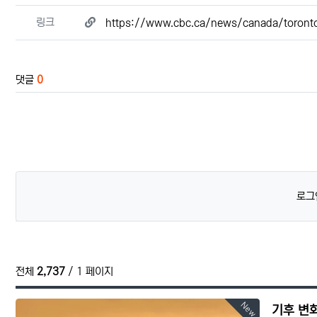
관련자료
링크
https://www.cbc.ca/news/canada/toront
댓글
0
로그
전체
2,737
/ 1 페이지
New
기후 변화