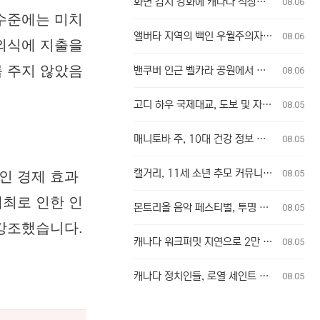
화면 감시 강화에 캐나다 직장인들 고충 토로
08.06
 수준에는 미치
앨버타 지역의 백인 우월주의자 훈련 모임, 주민들 충격
08.06
 외식에 지출을
를 주지 않았음
밴쿠버 인근 벨카라 공원에서 산불 발생, 주민 대피
08.06
고디 하우 국제대교, 도보 및 자전거 이용자 첫 통행 역사 새기다
08.05
매니토바 주, 10대 건강 정보 사생활 침해 학군 계획 무효화
08.05
캘거리, 11세 소년 추모 커뮤니티 추모식 개최
08.05
인 경제 효과
개최로 인한 인
몬트리올 음악 페스티벌, 투명 가방 규정에 팬들 불만
08.05
 강조했습니다.
캐나다 워크퍼밋 지연으로 2만 달러 출산 비용 부담 위기 퀘벡 커플
08.05
캐나다 정치인들, 로열 세인트 존스 레가타에 총집결
08.05