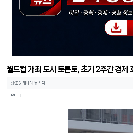
월드컵 개최 도시 토론토, 초기 2주간 경제 
작성자 정보
작성
eKBS 캐나다 뉴스팀
컨텐츠 정보
조회
11
본문