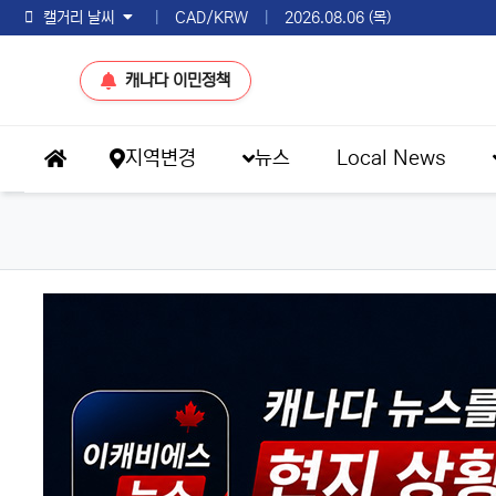
토론토 날씨
|
CAD/KRW
|
2026.08.06 (목)
캐나다 이민정책
메인 메뉴
지역변경
뉴스
Local News
홈으로
eKBS News