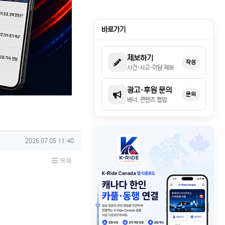
바로가기
제보하기
작성
사건·사고·미담 제보
광고·후원 문의
문의
배너, 콘텐츠 협업
작성일
2026.07.05 11:40
목록