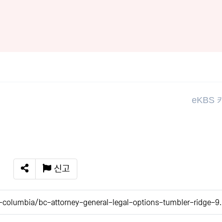
eKBS
신고
SNS 공유
-columbia/bc-attorney-general-legal-options-tumbler-ridge