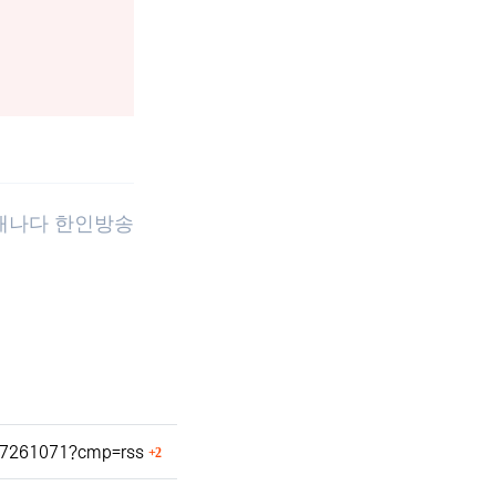
 캐나다 한인방송
회 연결
-9.7261071?cmp=rss
2