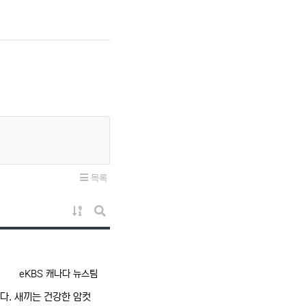
목록
게시물 정렬
게시판 검색
등록자
eKBS 캐나다 뉴스팀
다. 새끼는 건강한 암컷