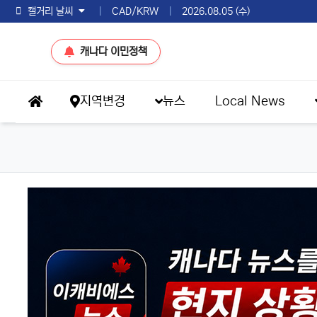
토론토 날씨
|
CAD/KRW
|
2026.08.05 (수)
캐나다 이민정책
메인 메뉴
지역변경
뉴스
Local News
홈으로
eKBS News