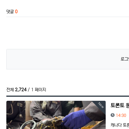
댓글
0
로그
전체
2,724
/ 1 페이지
New
토론토 
등록일
14:30
캐나다 토