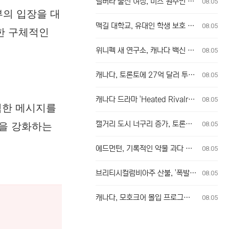
앨버타 출신 여성, 미스 원주민 캐나다 왕관 차지
08.05
의 입장을 대
맥길 대학교, 유대인 학생 보호 소홀 혐의 집단 소송 승인
08.05
한 구체적인
위니펙 새 연구소, 캐나다 백신 연구 강화 및 팬데믹 대비 역량 확충에 기여
08.05
캐나다, 토론토에 27억 달러 투입해 저렴한 주택 공급 확대
08.05
캐나다 드라마 'Heated Rivalry' 시즌 2 촬영, 배우와 제작진을 위한 공간 요청
08.05
력한 메시지를
캘거리 도시 너구리 증가, 토론토 전철 밟나?
08.05
력을 강화하는
에드먼턴, 기록적인 약물 과다 복용 사망자 수에 대응
08.05
브리티시컬럼비아주 산불, '폭발적이고 극도로 위험한' 상황… 추가 고온 및 건조 번개 대비
08.05
캐나다, 모호크어 몰입 프로그램 교류 행사 개최
08.05