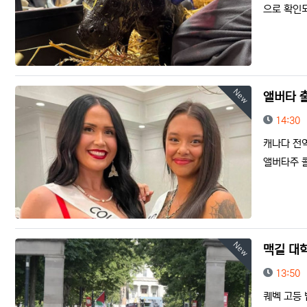
으로 확인되
New
앨버타 
등록일
14:30
캐나다 전역
앨버타주 
New
맥길 대학
등록일
13:50
퀘벡 고등 