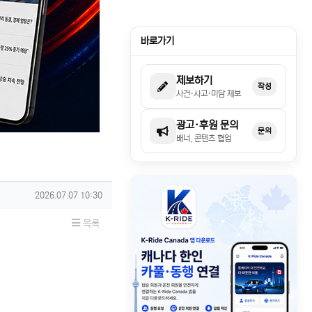
바로가기
제보하기
작성
사건·사고·미담 제보
광고·후원 문의
문의
배너, 콘텐츠 협업
작성일
2026.07.07 10:30
목록