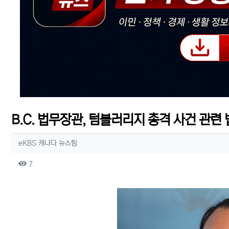
B.C. 법무장관, 텀블러리지 총격 사건 관련
작성자 정보
작성
eKBS 캐나다 뉴스팀
컨텐츠 정보
조회
7
본문