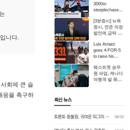
3000m
steeplechase
주는
final on Day 6
[3분증시] 뉴욕
…
증시, 연준 의장
발언에 급락 마
정입니다.
감 / 연합뉴스
Luis Arraez
TV (Yon…
goes 4-FOR-5
to raise his
batt…
웨스트젯 승무
원 파업, 캐나다
여행객 발 묶였
사회에 큰 슬
다
 대응을 촉구하
최신 뉴스
토론토 동물원, 귀여운 피그미 하마 새끼 탄생
08.05