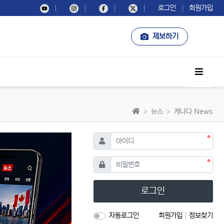
로그인
회원가입
제보하기
사이드
홈으로
뉴스
캐나다 News
필수
아이디
필수
비밀번호
로그인
자동로그인
회원가입
정보찾기