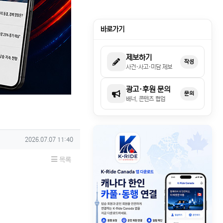
바로가기
제보하기
작성
사건·사고·미담 제보
광고·후원 문의
문의
배너, 콘텐츠 협업
작성일
2026.07.07 11:40
목록