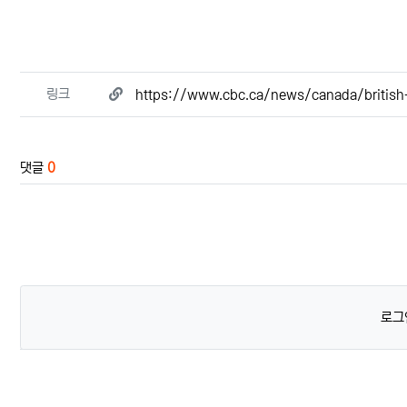
관련자료
링크
https://www.cbc.ca/news/canada/britis
댓글
0
로그