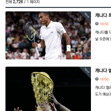
전체
2,726
/ 1 페이지
New
캐나다 
등록일
16:50
캐나다를 
널 오픈에 
New
캐나다 엘
등록일
16:50
캐나다 엘리
도가 예상