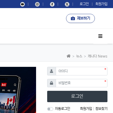
로그인
회원가입
제보하기
사이드
홈으로
뉴스
캐나다 News
필수
아이디
필수
비밀번호
로그인
자동로그인
회원가입
정보찾기