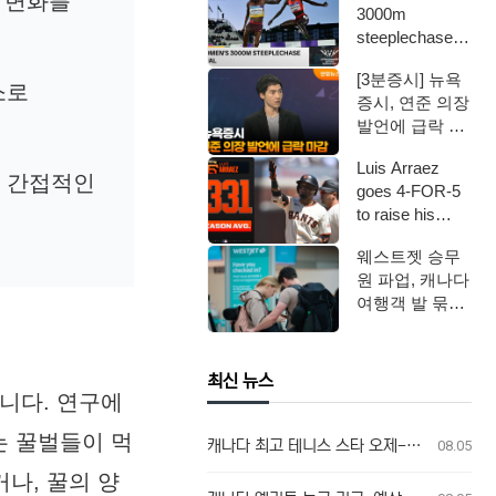
에 변화를
3000m
steeplechase
final on Day 6
[3분증시] 뉴욕
…
소로
증시, 연준 의장
발언에 급락 마
감 / 연합뉴스
Luis Arraez
TV (Yon…
도 간접적인
goes 4-FOR-5
to raise his
batt…
웨스트젯 승무
원 파업, 캐나다
여행객 발 묶였
다
최신 뉴스
니다. 연구에
는 꿀벌들이 먹
캐나다 최고 테니스 스타 오제-알리아심, 훈련 중 허리 부상으로 내셔널 오픈 기권
08.05
나, 꿀의 양