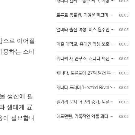
캐나다 엘리트 농구 리그, 예상 밖의 전력 누수로 우승 경쟁 판도 변화
08.05
토론토 동물원, 귀여운 피그미 하마 새끼 탄생
08.05
앨버타 출신 여성, 미스 원주민 캐나다 왕관 차지
08.05
 감소로 이어질
맥길 대학교, 유대인 학생 보호 소홀 혐의 집단 소송 승인
08.05
 이용하는 소비
위니펙 새 연구소, 캐나다 백신 연구 강화 및 팬데믹 대비 역량 확충에 기여
08.05
캐나다, 토론토에 27억 달러 투입해 저렴한 주택 공급 확대
08.05
캐나다 드라마 'Heated Rivalry' 시즌 2 촬영, 배우와 제작진을 위한 공간 요청
08.05
물 생산에 필
캘거리 도시 너구리 증가, 토론토 전철 밟나?
08.05
와 생태계 균
에드먼턴, 기록적인 약물 과다 복용 사망자 수에 대응
08.05
대응이 필요합니