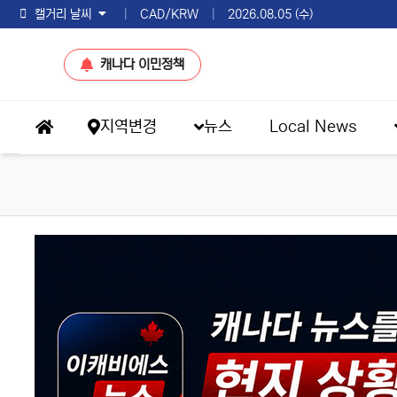
토론토 날씨
|
CAD/KRW
|
2026.08.05 (수)
캐나다 이민정책
메인 메뉴
지역변경
뉴스
Local News
홈으로
eKBS News