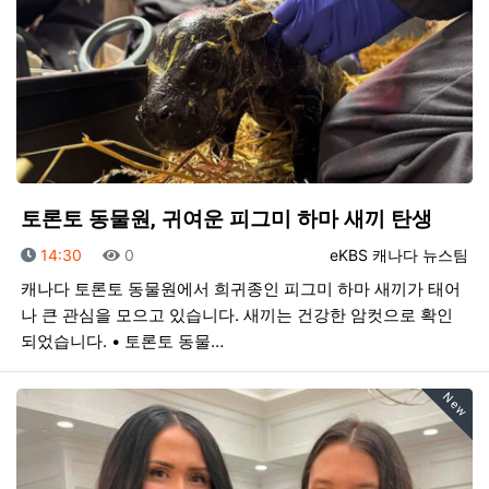
토론토 동물원, 귀여운 피그미 하마 새끼 탄생
등록일
조회
등록자
14:30
0
eKBS 캐나다 뉴스팀
캐나다 토론토 동물원에서 희귀종인 피그미 하마 새끼가 태어
나 큰 관심을 모으고 있습니다. 새끼는 건강한 암컷으로 확인
되었습니다. • 토론토 동물…
New