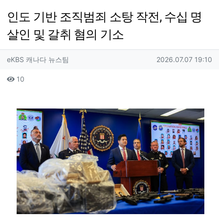
인도 기반 조직범죄 소탕 작전, 수십 명
살인 및 갈취 혐의 기소
작성자 정보
작성
작성일
eKBS 캐나다 뉴스팀
2026.07.07 19:10
컨텐츠 정보
조회
10
본문