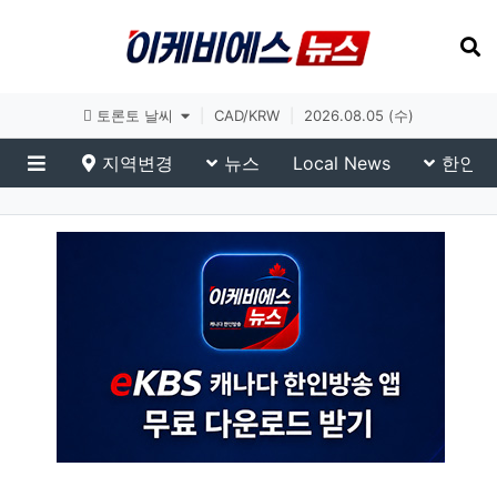
토론토 날씨
|
CAD/KRW
|
2026.08.05 (수)
지역변경
뉴스
Local News
한인생
메뉴
eKBS News