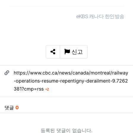
eKBS 캐나다 한인방송
신고
SNS 공유
관련자료
https://www.cbc.ca/news/canada/montreal/railway
-operations-resume-repentigny-derailment-9.7262
회 연결
381?cmp=rss
2
댓글
0
등록된 댓글이 없습니다.