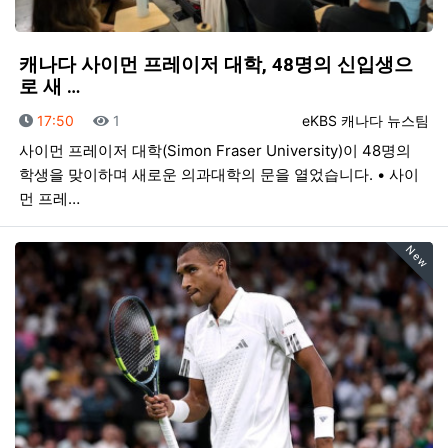
캐나다 사이먼 프레이저 대학, 48명의 신입생으
로 새 …
등록일
조회
등록자
17:50
1
eKBS 캐나다 뉴스팀
사이먼 프레이저 대학(Simon Fraser University)이 48명의
학생을 맞이하며 새로운 의과대학의 문을 열었습니다. • 사이
먼 프레…
New