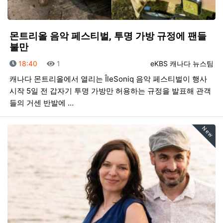
몬트리올 음악 페스티벌, 투명 가방 규정에 팬들
불만
등록일
조회
등록자
18:40
1
eKBS 캐나다 뉴스팀
캐나다 몬트리올에서 열리는 ÎleSoniq 음악 페스티벌이 행사
시작 5일 전 갑자기 투명 가방만 허용하는 규정을 발표해 관객
들의 거센 반발에 …
New