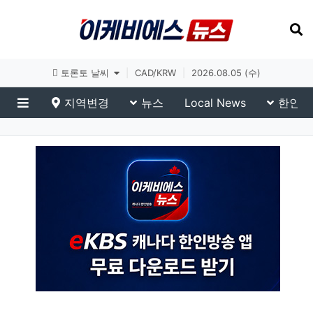
토론토 날씨
|
CAD/KRW
|
2026.08.05 (수)
지역변경
뉴스
Local News
한인생
메뉴
eKBS News