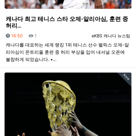
캐나다 최고 테니스 스타 오제-알리아심, 훈련 중
허리…
등록일
조회
등록자
16:50
1
eKBS 캐나다 뉴스팀
캐나다를 대표하는 세계 랭킹 1위 테니스 선수 펠릭스 오제-알
리아심이 몬트리올 훈련 중 허리 부상을 입어 내셔널 오픈에
불참하게 되었습니다. •…
New