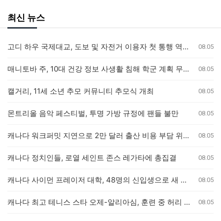
최신 뉴스
고디 하우 국제대교, 도보 및 자전거 이용자 첫 통행 역사 새기다
08.05
매니토바 주, 10대 건강 정보 사생활 침해 학군 계획 무효화
08.05
캘거리, 11세 소년 추모 커뮤니티 추모식 개최
08.05
몬트리올 음악 페스티벌, 투명 가방 규정에 팬들 불만
08.05
캐나다 워크퍼밋 지연으로 2만 달러 출산 비용 부담 위기 퀘벡 커플
08.05
캐나다 정치인들, 로열 세인트 존스 레가타에 총집결
08.05
캐나다 사이먼 프레이저 대학, 48명의 신입생으로 새 의과대학 개교
08.05
캐나다 최고 테니스 스타 오제-알리아심, 훈련 중 허리 부상으로 내셔널 오픈 기권
08.05