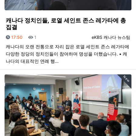
캐나다 정치인들, 로열 세인트 존스 레가타에 총
집결
등록일
조회
등록자
17:50
1
eKBS 캐나다 뉴스팀
캐나다의 오랜 전통으로 자리 잡은 로열 세인트 존스 레가타에
다양한 정당의 정치인들이 참여하며 명성을 더했습니다. • 캐
나다의 대표적인 연례 행…
New