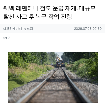
퀘벡 레펜티니 철도 운영 재개, 대규모
탈선 사고 후 복구 작업 진행
작성자 정보
작성
작성일
eKBS 캐나다 뉴스팀
2026.07.08 07:30
컨텐츠 정보
조회
7
본문