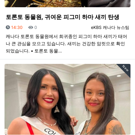
토론토 동물원, 귀여운 피그미 하마 새끼 탄생
등록일
조회
등록자
14:30
0
eKBS 캐나다 뉴스팀
캐나다 토론토 동물원에서 희귀종인 피그미 하마 새끼가 태어
나 큰 관심을 모으고 있습니다. 새끼는 건강한 암컷으로 확인
되었습니다. • 토론토 동물…
New