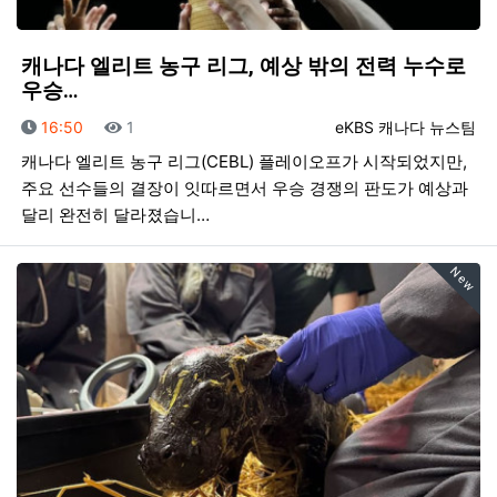
캐나다 엘리트 농구 리그, 예상 밖의 전력 누수로
우승…
등록일
조회
등록자
16:50
1
eKBS 캐나다 뉴스팀
캐나다 엘리트 농구 리그(CEBL) 플레이오프가 시작되었지만,
주요 선수들의 결장이 잇따르면서 우승 경쟁의 판도가 예상과
달리 완전히 달라졌습니…
New