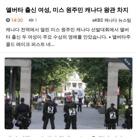
앨버타 출신 여성, 미스 원주민 캐나다 왕관 차지
등록일
조회
등록자
14:30
1
eKBS 캐나다 뉴스팀
캐나다 전역에서 열린 미스 원주민 캐나다 선발대회에서 앨버
타 출신 두 여성이 주요 수상의 영예를 안았습니다. • 앨버타주
콜드 레이크 퍼스트 네…
New