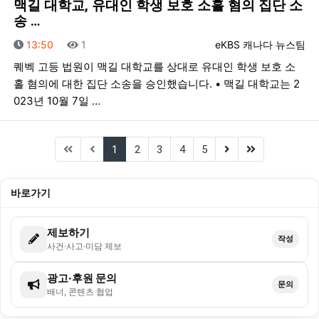
맥길 대학교, 유대인 학생 보호 소홀 혐의 집단 소
송 …
등록일
조회
등록자
13:50
1
eKBS 캐나다 뉴스팀
퀘벡 고등 법원이 맥길 대학교를 상대로 유대인 학생 보호 소
홀 혐의에 대한 집단 소송을 승인했습니다. • 맥길 대학교는 2
023년 10월 7일 …
(current)
(next)
(last)
1
2
3
4
5
바로가기
제보하기
작성
사건·사고·미담 제보
광고·후원 문의
문의
배너, 콘텐츠 협업