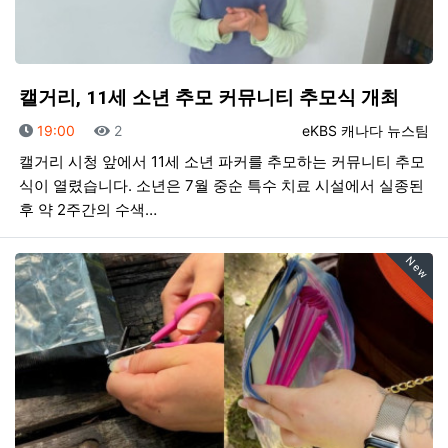
캘거리, 11세 소년 추모 커뮤니티 추모식 개최
등록일
조회
등록자
19:00
2
eKBS 캐나다 뉴스팀
캘거리 시청 앞에서 11세 소년 파커를 추모하는 커뮤니티 추모
식이 열렸습니다. 소년은 7월 중순 특수 치료 시설에서 실종된
후 약 2주간의 수색…
New