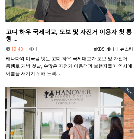
고디 하우 국제대교, 도보 및 자전거 이용자 첫 통
행 …
등록일
조회
등록자
19:40
1
eKBS 캐나다 뉴스팀
캐나다와 미국을 잇는 고디 하우 국제대교가 도보 및 자전거
통행로 개방 첫날, 수많은 자전거 이용객과 보행자들이 역사에
이름을 새기기 위해 노력…
New