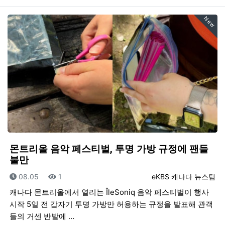
New
몬트리올 음악 페스티벌, 투명 가방 규정에 팬들
불만
등록일
조회
등록자
08.05
1
eKBS 캐나다 뉴스팀
캐나다 몬트리올에서 열리는 ÎleSoniq 음악 페스티벌이 행사
시작 5일 전 갑자기 투명 가방만 허용하는 규정을 발표해 관객
들의 거센 반발에 …