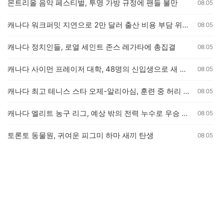
몬트리올 음악 페스티벌, 투명 가방 규정에 팬들 불만
08.05
캐나다 워크퍼밋 지연으로 2만 달러 출산 비용 부담 위기 퀘벡 커플
08.05
캐나다 정치인들, 로열 세인트 존스 레가타에 총집결
08.05
캐나다 사이먼 프레이저 대학, 48명의 신입생으로 새 의과대학 개교
08.05
캐나다 최고 테니스 스타 오제-알리아심, 훈련 중 허리 부상으로 내셔널 오픈 기권
08.05
캐나다 엘리트 농구 리그, 예상 밖의 전력 누수로 우승 경쟁 판도 변화
08.05
토론토 동물원, 귀여운 피그미 하마 새끼 탄생
08.05