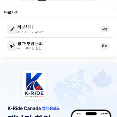
바로가기
제보하기
작성
사건·사고·미담 제보
광고·후원 문의
문의
배너, 콘텐츠 협업