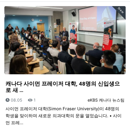
New
캐나다 사이먼 프레이저 대학, 48명의 신입생으
로 새 …
등록일
조회
등록자
08.05
1
eKBS 캐나다 뉴스팀
사이먼 프레이저 대학(Simon Fraser University)이 48명의
학생을 맞이하며 새로운 의과대학의 문을 열었습니다. • 사이
먼 프레…