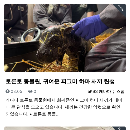
New
토론토 동물원, 귀여운 피그미 하마 새끼 탄생
등록일
조회
등록자
08.05
0
eKBS 캐나다 뉴스팀
캐나다 토론토 동물원에서 희귀종인 피그미 하마 새끼가 태어
나 큰 관심을 모으고 있습니다. 새끼는 건강한 암컷으로 확인
되었습니다. • 토론토 동물…