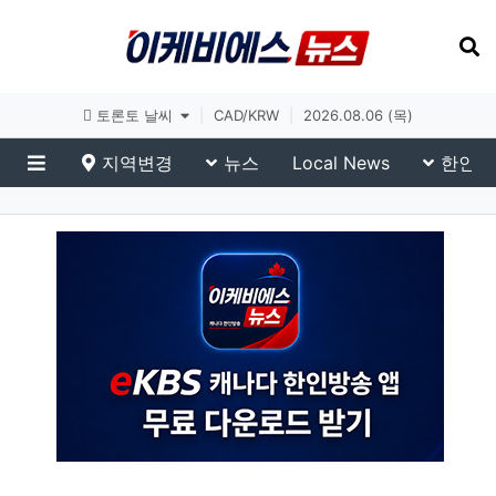
토론토 날씨
|
CAD/KRW
|
2026.08.06 (목)
지역변경
뉴스
Local News
한인생
메뉴
eKBS News