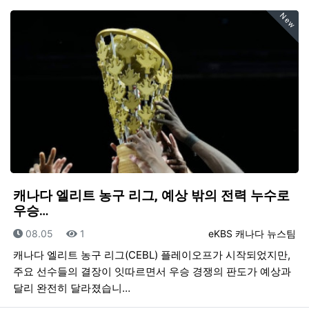
New
캐나다 엘리트 농구 리그, 예상 밖의 전력 누수로
우승…
등록일
조회
등록자
08.05
1
eKBS 캐나다 뉴스팀
캐나다 엘리트 농구 리그(CEBL) 플레이오프가 시작되었지만,
주요 선수들의 결장이 잇따르면서 우승 경쟁의 판도가 예상과
달리 완전히 달라졌습니…