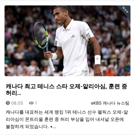
New
캐나다 최고 테니스 스타 오제-알리아심, 훈련 중
허리…
등록일
조회
등록자
08.05
1
eKBS 캐나다 뉴스팀
캐나다를 대표하는 세계 랭킹 1위 테니스 선수 펠릭스 오제-알
리아심이 몬트리올 훈련 중 허리 부상을 입어 내셔널 오픈에
불참하게 되었습니다. •…