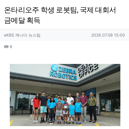
온타리오주 학생 로봇팀, 국제 대회서
금메달 획득
작성자 정보
작성
작성일
eKBS 캐나다 뉴스팀
2026.07.08 15:00
컨텐츠 정보
조회
8
본문