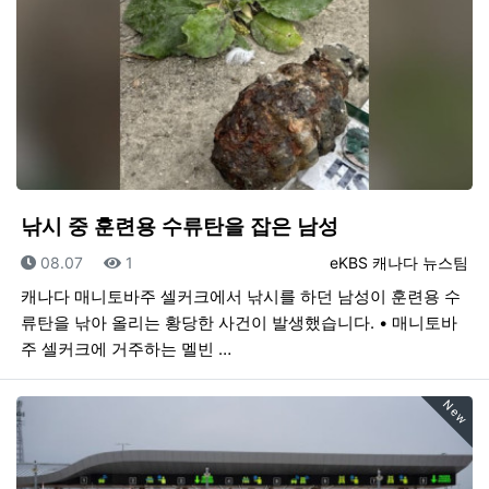
낚시 중 훈련용 수류탄을 잡은 남성
등록일
조회
등록자
08.07
1
eKBS 캐나다 뉴스팀
캐나다 매니토바주 셀커크에서 낚시를 하던 남성이 훈련용 수
류탄을 낚아 올리는 황당한 사건이 발생했습니다. • 매니토바
주 셀커크에 거주하는 멜빈 …
New