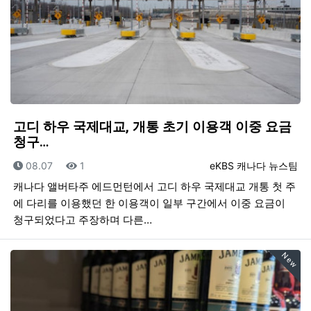
고디 하우 국제대교, 개통 초기 이용객 이중 요금
청구…
등록일
조회
등록자
08.07
1
eKBS 캐나다 뉴스팀
캐나다 앨버타주 에드먼턴에서 고디 하우 국제대교 개통 첫 주
에 다리를 이용했던 한 이용객이 일부 구간에서 이중 요금이
청구되었다고 주장하며 다른…
New