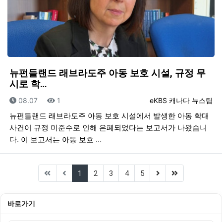
뉴펀들랜드 래브라도주 아동 보호 시설, 규정 무
시로 학…
등록일
조회
등록자
08.07
1
eKBS 캐나다 뉴스팀
뉴펀들랜드 래브라도주 아동 보호 시설에서 발생한 아동 학대
사건이 규정 미준수로 인해 은폐되었다는 보고서가 나왔습니
다. 이 보고서는 아동 보호 …
(current)
(next)
(last)
1
2
3
4
5
바로가기