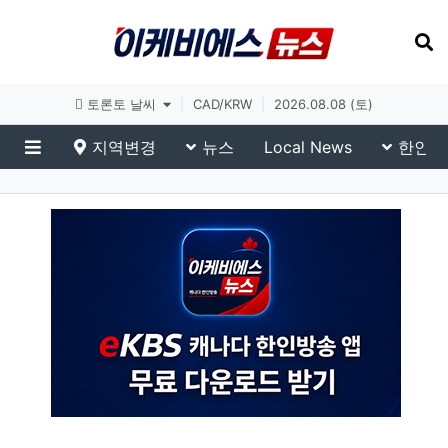
토론토 날씨
|
CAD/KRW
|
2026.08.08 (토)
지역변경
뉴스
Local News
한인생
메뉴
eKBS News