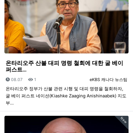
온타리오주 산불 대피 명령 철회에 대한 굴 베이
퍼스트…
등록일
조회
등록자
08.07
1
eKBS 캐나다 뉴스팀
온타리오주 정부가 산불 관련 시행 및 대피 명령을 철회하자,
굴 베이 퍼스트 네이션(Kiashke Zaaging Anishinaabek) 지도
부…
New