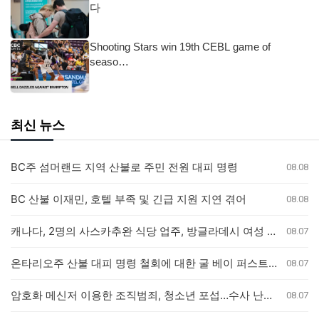
다
Shooting Stars win 19th CEBL game of
seaso…
최신 뉴스
BC주 섬머랜드 지역 산불로 주민 전원 대피 명령
08.08
BC 산불 이재민, 호텔 부족 및 긴급 지원 지연 겪어
08.08
캐나다, 2명의 사스카추완 식당 업주, 방글라데시 여성 인신매매 유죄 판결
08.07
온타리오주 산불 대피 명령 철회에 대한 굴 베이 퍼스트 네이션의 강력 반발
08.07
암호화 메신저 이용한 조직범죄, 청소년 포섭…수사 난항 예고
08.07