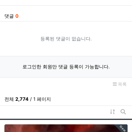
댓글
0
등록된 댓글이 없습니다.
로그인한 회원만 댓글 등록이 가능합니다.
목록
전체
2,774
/ 1 페이지
게시물 
게시
New