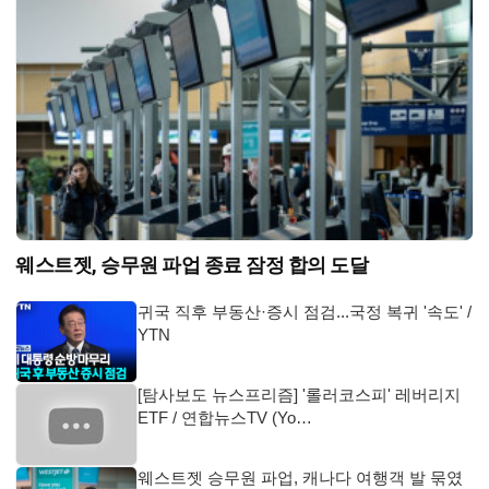
웨스트젯, 승무원 파업 종료 잠정 합의 도달
귀국 직후 부동산·증시 점검...국정 복귀 '속도' /
YTN
[탐사보도 뉴스프리즘] '롤러코스피' 레버리지
ETF / 연합뉴스TV (Yo…
웨스트젯 승무원 파업, 캐나다 여행객 발 묶였