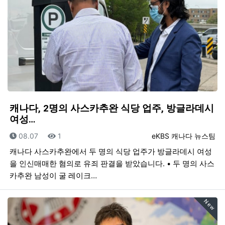
캐나다, 2명의 사스카추완 식당 업주, 방글라데시
여성…
등록일
조회
등록자
08.07
1
eKBS 캐나다 뉴스팀
캐나다 사스카추완에서 두 명의 식당 업주가 방글라데시 여성
을 인신매매한 혐의로 유죄 판결을 받았습니다. • 두 명의 사스
카추완 남성이 굴 레이크…
New