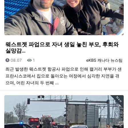
웨스트젯 파업으로 자녀 생일 놓친 부모, 후회와
실망감…
등록일
조회
등록자
08.07
1
eKBS 캐나다 뉴스팀
최근 발생한 웨스트젯 항공사 파업으로 인해 캘거리 부부가 샌
프란시스코에서 집으로 돌아오는 여정에서 심각한 지연을 겪
으며, 어린 자녀의 두 번째 …
New