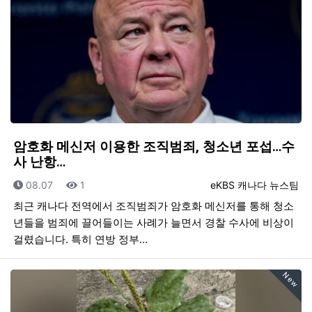
암호화 메신저 이용한 조직범죄, 청소년 포섭…수
사 난항…
등록일
조회
등록자
08.07
1
eKBS 캐나다 뉴스팀
최근 캐나다 전역에서 조직범죄가 암호화 메신저를 통해 청소
년들을 범죄에 끌어들이는 사례가 늘면서 경찰 수사에 비상이
걸렸습니다. 특히 연방 정부…
New