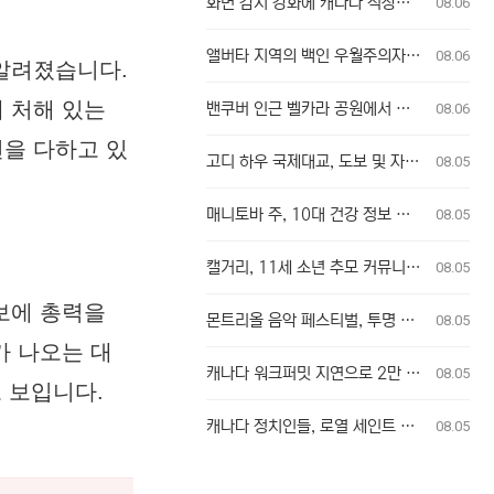
화면 감시 강화에 캐나다 직장인들 고충 토로
08.06
앨버타 지역의 백인 우월주의자 훈련 모임, 주민들 충격
08.06
 알려졌습니다.
 처해 있는
밴쿠버 인근 벨카라 공원에서 산불 발생, 주민 대피
08.06
선을 다하고 있
고디 하우 국제대교, 도보 및 자전거 이용자 첫 통행 역사 새기다
08.05
매니토바 주, 10대 건강 정보 사생활 침해 학군 계획 무효화
08.05
캘거리, 11세 소년 추모 커뮤니티 추모식 개최
08.05
보에 총력을
몬트리올 음악 페스티벌, 투명 가방 규정에 팬들 불만
08.05
가 나오는 대
캐나다 워크퍼밋 지연으로 2만 달러 출산 비용 부담 위기 퀘벡 커플
08.05
 보입니다.
캐나다 정치인들, 로열 세인트 존스 레가타에 총집결
08.05