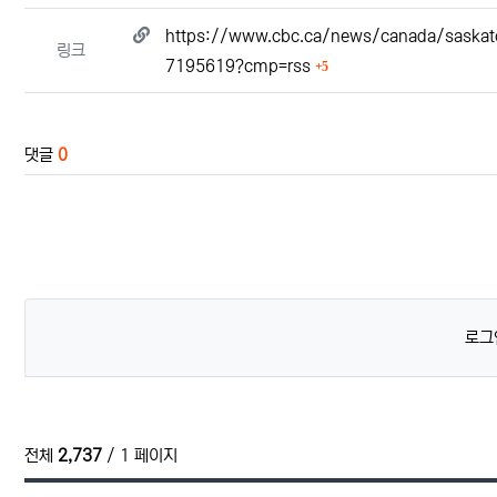
관련자료
https://www.cbc.ca/news/canada/saskatch
링크
회 연결
7195619?cmp=rss
5
댓글
0
로그
전체
2,737
/ 1 페이지