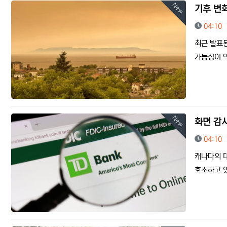
New
기후 변화
등록일
04:10
최근 발표
가능성이 약
New
화면 감
등록일
04:10
캐나다의 
호소하고 있