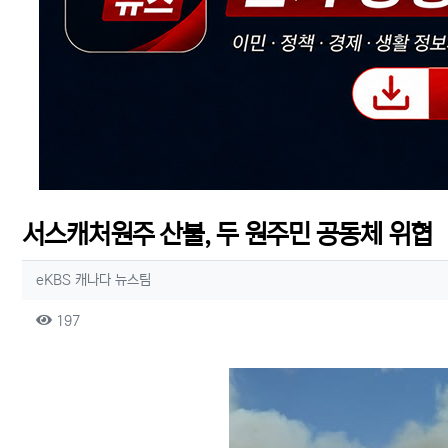
서스캐처원주 산불, 두 원주민 공동체 위협
작성자 정보
작성
eKBS 캐나다 뉴스팀
컨텐츠 정보
조회
197
본문