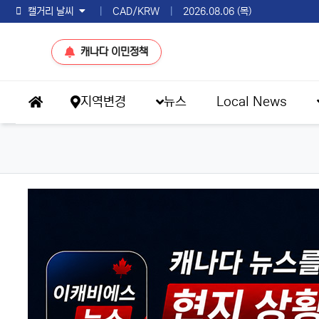
토론토 날씨
|
CAD/KRW
|
2026.08.06 (목)
캐나다 이민정책
메인 메뉴
지역변경
뉴스
Local News
홈으로
eKBS News