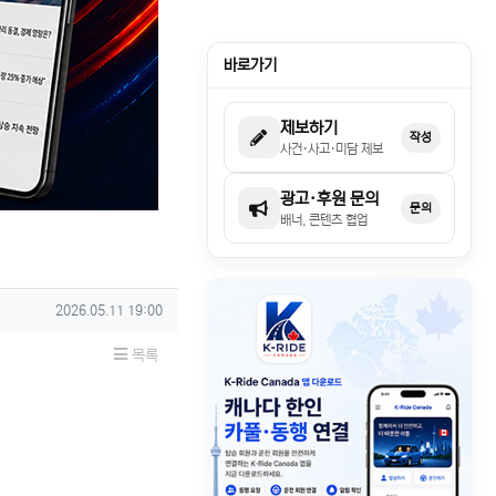
바로가기
제보하기
작성
사건·사고·미담 제보
광고·후원 문의
문의
배너, 콘텐츠 협업
작성일
2026.05.11 19:00
목록