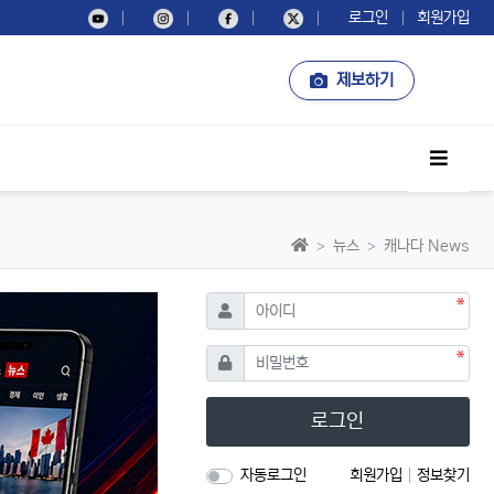
로그인
회원가입
제보하기
사이드
홈으로
뉴스
캐나다 News
필수
아이디
필수
비밀번호
로그인
자동로그인
회원가입
정보찾기