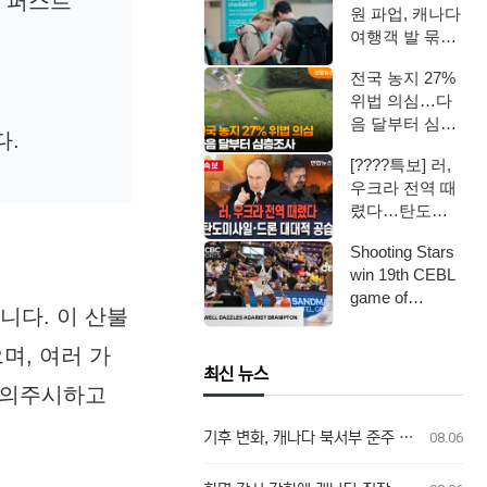
어 퍼스트
원 파업, 캐나다
여행객 발 묶였
다
전국 농지 27%
위법 의심…다
음 달부터 심층
다.
조사 / 연합뉴스
[????특보] 러,
TV (Yonh…
우크라 전역 때
렸다…탄도미
사일·드론 대대
Shooting Stars
적 공습 / 연…
win 19th CEBL
game of
니다. 이 산불
seaso…
며, 여러 가
최신 뉴스
예의주시하고
기후 변화, 캐나다 북서부 준주 및 온타리오주 산불 발생 가능성 두 배 높여
08.06