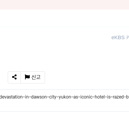
eKBS
신고
SNS 공유
evastation-in-dawson-city-yukon-as-iconic-hotel-is-razed-b