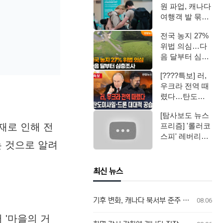
원 파업, 캐나다
여행객 발 묶였
다
전국 농지 27%
위법 의심…다
음 달부터 심층
조사 / 연합뉴스
[????특보] 러,
TV (Yonh…
우크라 전역 때
렸다…탄도미
사일·드론 대대
[탐사보도 뉴스
적 공습 / 연…
프리즘] '롤러코
화재로 인해 전
스피' 레버리지
는 것으로 알려
ETF / 연합뉴스
TV (Yo…
최신 뉴스
기후 변화, 캐나다 북서부 준주 및 온타리오주 산불 발생 가능성 두 배 높여
08.06
 '마을의 거