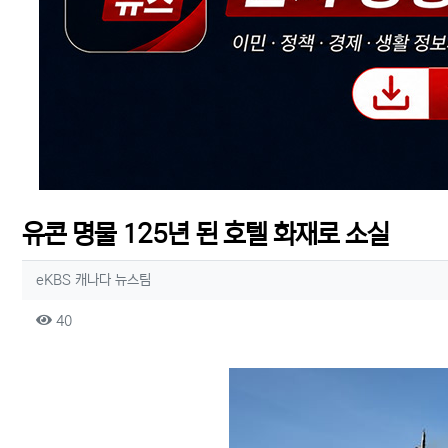
유콘 명물 125년 된 호텔 화재로 소실
작성자 정보
작성
eKBS 캐나다 뉴스팀
컨텐츠 정보
조회
40
본문