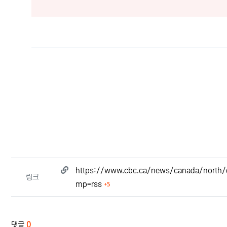
관련자료
https://www.cbc.ca/news/canada/north/d
링크
회 연결
mp=rss
5
댓글
0