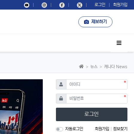
로그인
회원가입
제보하기
사이드
홈으로
뉴스
캐나다 News
필수
아이디
필수
비밀번호
로그인
자동로그인
회원가입
정보찾기