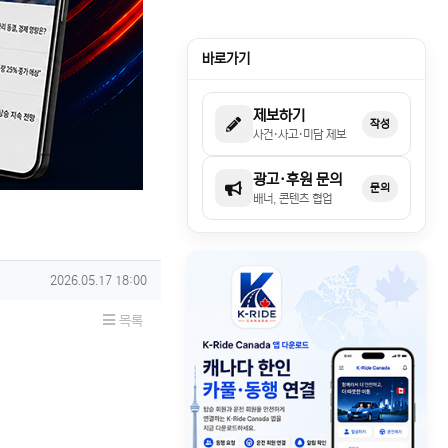
바로가기
제보하기
작성
사건·사고·미담 제보
광고·후원 문의
문의
배너, 콘텐츠 협업
작성일
2026.05.17 18:00
목록