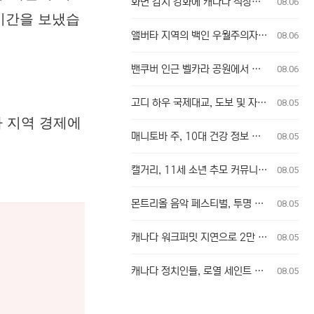
화면 감시 강화에 캐나다 직장인들 고충 토로
08.06
시간을 보냈습
앨버타 지역의 백인 우월주의자 훈련 모임, 주민들 충격
08.06
밴쿠버 인근 벨카라 공원에서 산불 발생, 주민 대피
08.06
고디 하우 국제대교, 도보 및 자전거 이용자 첫 통행 역사 새기다
08.05
나 지역 경제에
매니토바 주, 10대 건강 정보 사생활 침해 학군 계획 무효화
08.05
캘거리, 11세 소년 추모 커뮤니티 추모식 개최
08.05
몬트리올 음악 페스티벌, 투명 가방 규정에 팬들 불만
08.05
캐나다 워크퍼밋 지연으로 2만 달러 출산 비용 부담 위기 퀘벡 커플
08.05
캐나다 정치인들, 로열 세인트 존스 레가타에 총집결
08.05