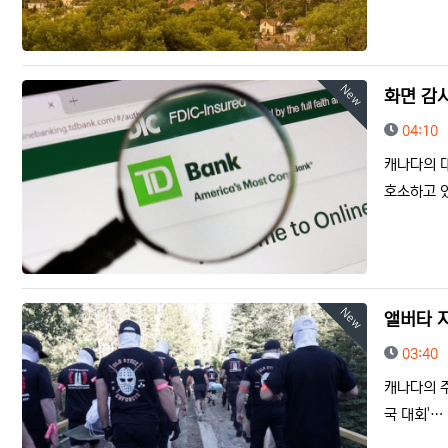
New
화면 감
등록일
04:10
캐나다의 
호소하고 있
New
앨버타 
등록일
03:40
캐나다의 주
국 대회'…