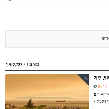
로그
전체
2,737
/ 1 페이지
New
기후 변화
등록일
04:10
최근 발표
가능성이 약