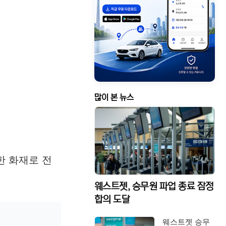
많이 본 뉴스
한 화재로 전
웨스트젯, 승무원 파업 종료 잠정
합의 도달
웨스트젯 승무