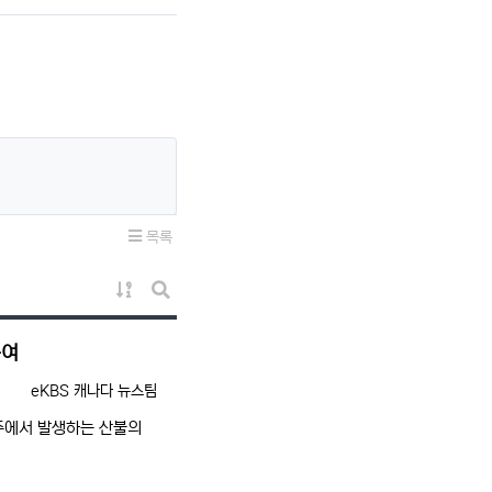
목록
게시물 정렬
게시판 검색
높여
등록자
eKBS 캐나다 뉴스팀
주에서 발생하는 산불의