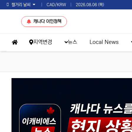
토론토 날씨
|
CAD/KRW
|
2026.08.06 (목)
캐나다 이민정책
메인 메뉴
지역변경
뉴스
Local News
홈으로
eKBS News